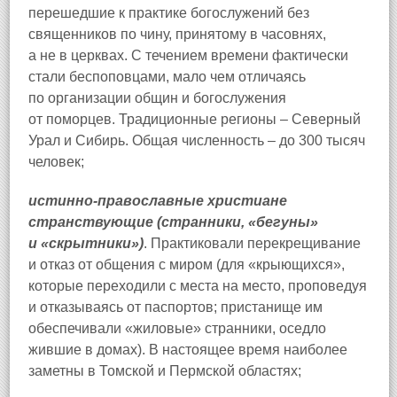
перешедшие к практике богослужений без
священников по чину, принятому в часовнях,
а не в церквах. С течением времени фактически
стали беспоповцами, мало чем отличаясь
по организации общин и богослужения
от поморцев. Традиционные регионы – Северный
Урал и Сибирь. Общая численность – до 300 тысяч
человек;
истинно-православные христиане
странствующие (странники, «бегуны»
и «скрытники»)
. Практиковали перекрещивание
и отказ от общения с миром (для «крыющихся»,
которые переходили с места на место, проповедуя
и отказываясь от паспортов; пристанище им
обеспечивали «жиловые» странники, оседло
жившие в домах). В настоящее время наиболее
заметны в Томской и Пермской областях;