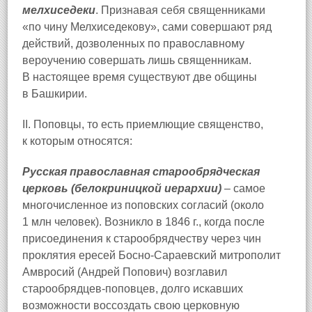
мелхиседеки
. Признавая себя священниками
«по чину Мелхиседекову», сами совершают ряд
действий, дозволенных по православному
вероучению совершать лишь священникам.
В настоящее время существуют две общины
в Башкирии.
II. Поповцы, то есть приемлющие священство,
к которым относятся:
Русская православная старообрядческая
церковь (белокриницкой иерархии)
– самое
многочисленное из поповских согласий (около
1 млн человек). Возникло в 1846 г., когда после
присоединения к старообрядчеству через чин
проклятия ересей Босно-Сараевский митрополит
Амвросий (Андрей Попович) возглавил
старообрядцев-поповцев, долго искавших
возможности воссоздать свою церковную