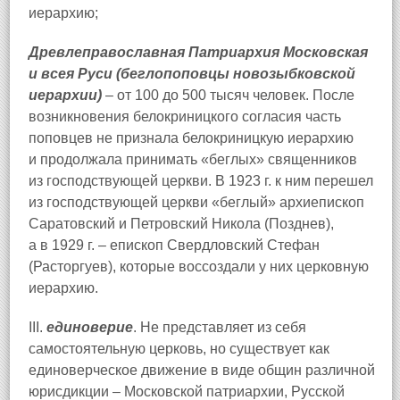
иерархию;
Древлеправославная Патриархия Московская
и всея Руси (беглопоповцы новозыбковской
иерархии)
– от 100 до 500 тысяч человек. После
возникновения белокриницкого согласия часть
поповцев не признала белокриницкую иерархию
и продолжала принимать «беглых» священников
из господствующей церкви. В 1923 г. к ним перешел
из господствующей церкви «беглый» архиепископ
Саратовский и Петровский Никола (Позднев),
а в 1929 г. – епископ Свердловский Стефан
(Расторгуев), которые воссоздали у них церковную
иерархию.
III.
единоверие
. Не представляет из себя
самостоятельную церковь, но существует как
единоверческое движение в виде общин различной
юрисдикции – Московской патриархии, Русской