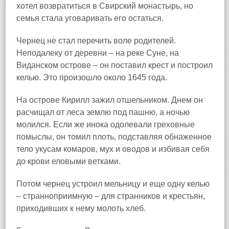
хотел возвратиться в Свирский монастырь, но
семья стала уговаривать его остаться.
Чернец не стал перечить воле родителей.
Неподалеку от деревни – на реке Суне, на
Виданском острове – он поставил крест и построил
келью. Это произошло около 1645 года.
На острове Кирилл зажил отшельником. Днем он
расчищал от леса землю под пашню, а ночью
молился. Если же инока одолевали греховные
помыслы, он томил плоть, подставляя обнаженное
тело укусам комаров, мух и оводов и избивая себя
до крови еловыми ветками.
Потом чернец устроил мельницу и еще одну келью
– странноприимную – для странников и крестьян,
приходивших к нему молоть хлеб.