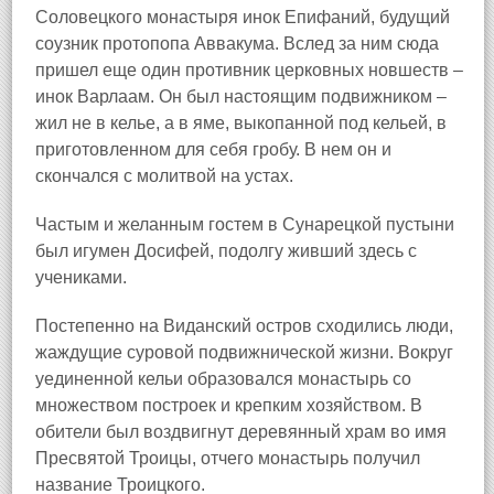
Соловецкого монастыря инок Епифаний, будущий
соузник протопопа Аввакума. Вслед за ним сюда
пришел еще один противник церковных новшеств –
инок Варлаам. Он был настоящим подвижником –
жил не в келье, а в яме, выкопанной под кельей, в
приготовленном для себя гробу. В нем он и
скончался с молитвой на устах.
Частым и желанным гостем в Сунарецкой пустыни
был игумен Досифей, подолгу живший здесь с
учениками.
Постепенно на Виданский остров сходились люди,
жаждущие суровой подвижнической жизни. Вокруг
уединенной кельи образовался монастырь со
множеством построек и крепким хозяйством. В
обители был воздвигнут деревянный храм во имя
Пресвятой Троицы, отчего монастырь получил
название Троицкого.