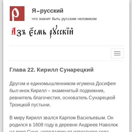
Я русский
что значит быть русским человеком
Навиг
Глава 22. Кирилл Сунарецкий
Другом и единомышленником игумена Досифея
был инок Кирилл – знаменитый подвижник,
ревнитель благочестия, основатель Сунарецкой
Троицкой пустыни.
В миру Кирилл звался Карпом Васильевым. Он
родился в 1608 году в деревне Андреев Наволок
на реке Суне, неподалеку от известного села