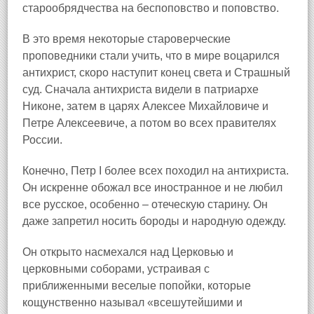
старообрядчества на беспоповство и поповство.
В это время некоторые староверческие
проповедники стали учить, что в мире воцарился
антихрист, скоро наступит конец света и Страшный
суд. Сначала антихриста видели в патриархе
Никоне, затем в царях Алексее Михайловиче и
Петре Алексеевиче, а потом во всех правителях
России.
Конечно, Петр I более всех походил на антихриста.
Он искренне обожал все иностранное и не любил
все русское, особенно – отеческую старину. Он
даже запретил носить бороды и народную одежду.
Он открыто насмехался над Церковью и
церковными соборами, устраивая с
приближенными веселые попойки, которые
кощунственно называл «всешутейшими и