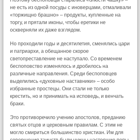
не есть из одной посуды с иноверцами, отмаливали
«торжищно брашно» – продукты, купленные на
торгу, и прятали иконы, чтобы еретики не
оскверняли их даже взглядом.
Но проходили годы и десятилетия, сменялись цари
и патриархи, а обещанное скорое
светопреставление не наступало. Со временем
беспоповство изменялось и дробилось на
различные направления. Среди беспоповцев
выделились «духовные наставники» – особо
избранные простецы. Они стали не только
крестить, но и принимать на исповедь, и венчать
браки.
Это противоречило учению апостолов, преданию
святых отцов и церковным правилам. С этим не
могло смириться большинство христиан. Им для
совершения таинств были нужны настоящие попы.