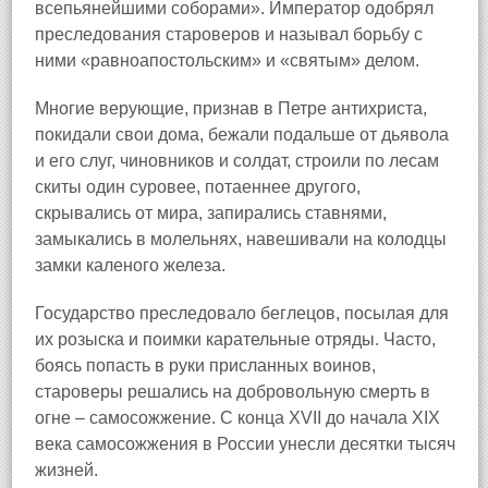
всепьянейшими соборами». Император одобрял
преследования староверов и называл борьбу с
ними «равноапостольским» и «святым» делом.
Многие верующие, признав в Петре антихриста,
покидали свои дома, бежали подальше от дьявола
и его слуг, чиновников и солдат, строили по лесам
скиты один суровее, потаеннее другого,
скрывались от мира, запирались ставнями,
замыкались в молельнях, навешивали на колодцы
замки каленого железа.
Государство преследовало беглецов, посылая для
их розыска и поимки карательные отряды. Часто,
боясь попасть в руки присланных воинов,
староверы решались на добровольную смерть в
огне – самосожжение. С конца XVII до начала XIX
века самосожжения в России унесли десятки тысяч
жизней.