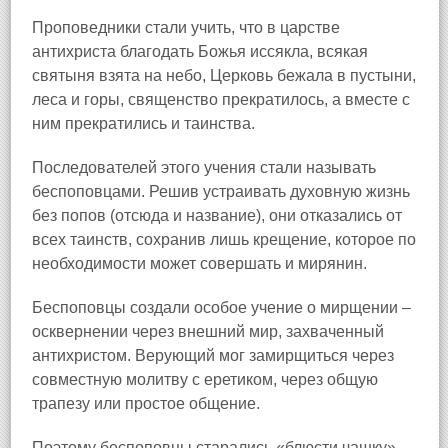
Проповедники стали учить, что в царстве
антихриста благодать Божья иссякла, всякая
святыня взята на небо, Церковь бежала в пустыни,
леса и горы, священство прекратилось, а вместе с
ним прекратились и таинства.
Последователей этого учения стали называть
беспоповцами. Решив устраивать духовную жизнь
без попов (отсюда и название), они отказались от
всех таинств, сохранив лишь крещение, которое по
необходимости может совершать и мирянин.
Беспоповцы создали особое учение о мирщении –
осквернении через внешний мир, захваченный
антихристом. Верующий мог замирщиться через
совместную молитву с еретиком, через общую
трапезу или простое общение.
Поэтому беспоповцы старались «блюсти чашку» –