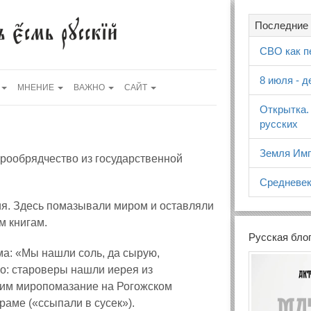
Последние 
СВО как п
8 июля - 
МНЕНИЕ
ВАЖНО
САЙТ
Открытка.
русских
Земля Имп
рообрядчество из государственной
Средневек
ия. Здесь помазывали миром и оставляли
м книгам.
Русская бло
ма: «Мы нашли соль, да сырую,
ло: староверы нашли иерея из
ним миропомазание на Рогожском
раме («ссыпали в сусек»).