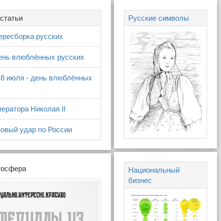
статьи
Русские символы
ересборка русских
день влюблённых русских
 8 июля - день влюблённых
ератора Николая II
овый удар по России
госфера
Национальный
бизнес