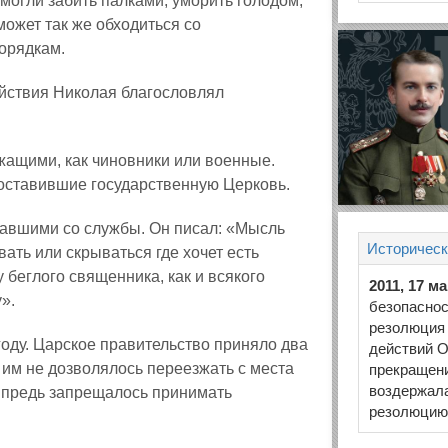
могли забить палками, уморить голодом,
может так же обходиться со
орядкам.
йствия Николая благословлял
жащими, как чиновники или военные.
оставившие государственную Церковь.
жавшими со службы. Он писал: «Мысль
Историческ
ать или скрываться где хочет есть
 беглого священника, как и всякого
2011, 17 м
».
безопасно
резолюция
году. Царское правительство приняло два
действий О
 им не дозволялось переезжать с места
прекращени
воздержала
впредь запрещалось принимать
резолюцию