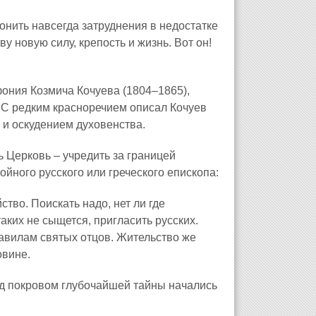
лонить навсегда затруднения в недостатке
 новую силу, крепость и жизнь. Вот он!
ония Козмича Кочуева (1804–1865),
 С редким красноречием описал Кочуев
и оскудением духовенства.
ь Церковь – учредить за границей
йного русского или греческого епископа:
тво. Поискать надо, нет ли где
аких не сыщется, пригласить русских.
правилам святых отцов. Жительство же
овине.
д покровом глубочайшей тайны начались