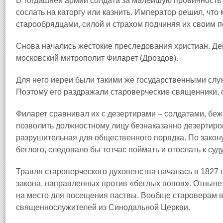
В тогдашней армии солдата за малейшую провинность 
сослать на каторгу или казнить. Император решил, что 
старообрядцами, силой и страхом подчиняя их своим п
Снова начались жестокие преследования христиан. Де
московский митрополит Филарет (Дроздов).
Для него иереи были такими же государственными слу
Поэтому его раздражали староверческие священники, 
Филарет сравнивал их с дезертирами – солдатами, бе
позволить должностному лицу безнаказанно дезертиров
разрушительная для общественного порядка. По закону
беглого, следовало бы тотчас поймать и отослать к суду
Травля староверческого духовенства началась в 1827 
закона, направленных против «беглых попов». Отныне
на место для посещения паствы. Вообще староверам 
священнослужителей из Синодальной Церкви.