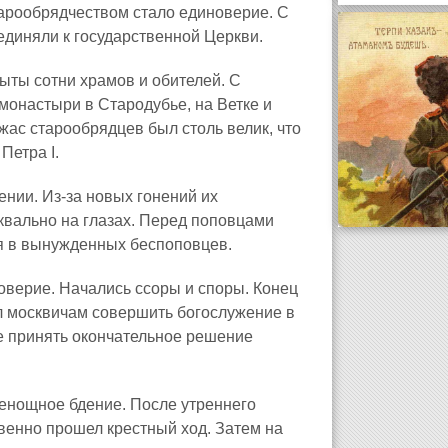
арообрядчеством стало единоверие. С
диняли к государственной Церкви.
рыты сотни храмов и обителей. С
онастыри в Стародубье, на Ветке и
жас старообрядцев был столь велик, что
Петра I.
нии. Из‑за новых гонений их
уквально на глазах. Перед поповцами
я в вынужденных беспоповцев.
оверие. Начались ссоры и споры. Конец
 москвичам совершить богослужение в
е принять окончательное решение
енощное бдение. После утреннего
венно прошел крестный ход. Затем на