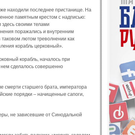
 же находили последнее пристанище. На
ченное памятным крестом с надписью:
 здесь своими телами
онения поражались и внутренним
в таковом лютом треволнении как
пления корабль церковный».
рковный корабль, началось при
и нем сделалось совершенно
ле смерти старшего брата, императора
йские порядки – начищенные сапоги,
веры, не зависевшие от Синодальной