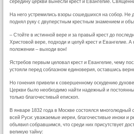
середину церкви вынесли крест и Евангелие. Священн
На него устремились взоры сошедшихся на собор. Не 
поднял руку с двуперстным крестным знамением и объ
– Стойте в истинной вере и за правый крест до послед
Христовой вере, подходи и целуй крест и Евангелие. А
положении – выходи вон!
Ястребов первым целовал крест и Евангелие, чему по
устояли перед соблазном единоверия, оставшись вер
Но гонения привели к совершенному оскудению духов
Церкви было необходимо найти надежный и постоянный
только благочестивый епископ.
В январе 1832 года в Москве состоялся многолюдный с
всей Руси: уважаемые иереи, благочестивые иноки и 
объявил собравшимся, что среди них присутствует до
великую тайну: