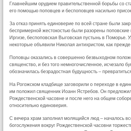
Главнейшим орудием правительственной борьбы со ст
его помощью поповцев и беспоповцев насильно присое
За отказ принять единоверие по всей стране были зак
беспримерной жестокостью были разорены поповские м
Иргизе, беспоповская Выговская пустынь в Поморье. У
некоторые объявили Николая антихристом, как прежде 
Поповцы оказались в совершенно безвыходном положе
священство, и без того немногочисленное, исчезало б
обозначилась безрадостная будущность – превратитьс
На Рогожском кладбище заговорили о переходе в един
им положил священник Иоанн Ястребов. Он предложил
Рождественской часовне и после него на общем собор
относительно единоверия.
С вечера храм заполнил молящийся люд – началось вс
богослужения вокруг Рождественской часовни торжест