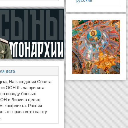
русские
ая дата
арта
, На заседании Совета
сти ООН была принята
 по поводу боевых
ОН в Ливии в целях
я конфликта. Россия
сь от права вето на эту
.