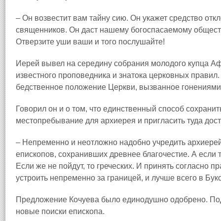
– Он возвестит вам тайну сию. Он укажет средство отк
священников. Он даст нашему богоспасаемому обществу
Отверзите уши ваши и того послушайте!
Иерей вывел на середину собрания молодого купца Аф
известного проповедника и знатока церковных правил.
бедственное положение Церкви, вызванное гонениями 
Говорил он и о том, что единственный способ сохранит
местопребывание для архиерея и пригласить туда досто
– Непременно и неотложно надобно учредить архиерейс
епископов, сохранивших древнее благочестие. А если т
Если же не пойдут, то греческих. И принять согласно 
устроить непременно за границей, и лучше всего в Бук
Предложение Кочуева было единодушно одобрено. По
новые поиски епископа.