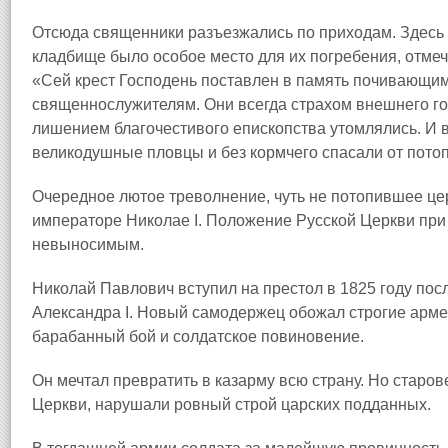
Отсюда священники разъезжались по приходам. Здесь
кладбище было особое место для их погребения, отме
«Сей крест Господень поставлен в память почивающим
священнослужителям. Они всегда страхом внешнего г
лишением благочестивого епископства утомлялись. И 
великодушные пловцы и без кормчего спасали от пото
Очередное лютое треволнение, чуть не потопившее це
императоре Николае I. Положение Русской Церкви пр
невыносимым.
Николай Павлович вступил на престол в 1825 году пос
Александра I. Новый самодержец обожал строгие арме
барабанный бой и солдатское повиновение.
Он мечтал превратить в казарму всю страну. Но старо
Церкви, нарушали ровный строй царских подданных.