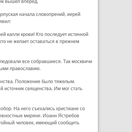
ик вышел вперед.
допуская начала словопрений, иерей
явил:
ней капли крови! Кто последует истинной
 кто не желает оставаться в прежнем
следовали все собравшиеся. Так москвичи
ными православию.
енства. Положение было тяжелым.
 источник священства. Им мог стать
обор. На него съехались христиане со
ревностные миряне. Иоанн Ястребов
стойный человек, имеющий сообщить