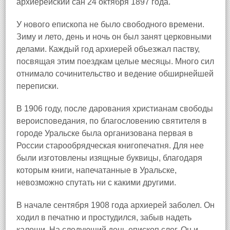
архиерейский сан 24 октября 1897 года.
У нового епископа не было свободного времени.
Зиму и лето, день и ночь он был занят церковными
делами. Каждый год архиерей объезжал паству,
посвящая этим поездкам целые месяцы. Много сил
отнимало сочинительство и ведение обширнейшей
переписки.
В 1906 году, после дарования христианам свободы
вероисповедания, по благословению святителя в
городе Уральске была организована первая в
России старообрядческая книгопечатня. Для нее
были изготовлены изящные буквицы, благодаря
которым книги, напечатанные в Уральске,
невозможно спутать ни с какими другими.
В начале сентября 1908 года архиерей заболел. Он
ходил в печатню и простудился, забыв надеть
калоши. На следующий день епископ слег. Он и