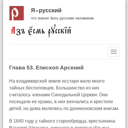
Я русский
что значит быть русским человеком
Навиг
Глава 53. Епископ Арсений
На владимирской земле исстари жило много
тайных беспоповцев. Большинство из них
считалось членами Синодальной Церкви. Они
посещали ее храмы, в них венчались и крестили
детей, но дома молились по дониконовским книгам.
В 1840 году у тайного старообрядца, крестьянина
Василия Швецова, жившего в деревне Ильина