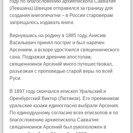
году по благословению архиепископа Савватия
(Левшина) Швецов отправился за границу для
создания книгопечатни – в России староверам
запрещалось издавать книги.
Вернувшись на родину в 1885 году, Анисим
Васильевич принял постриг и был наречен
Арсением, а вскоре удостоился священнического
сана. Подражая древним апостолам,
священноинок Арсений много путешествовал,
разъезжая с проповедью старой веры по всей
Руси.
В 1897 году скончался епископ Уральский и
Оренбургский Виктор (Лютиков). Его преемником
уральские казаки единогласно выбрали Арсения.
По единодушному согласию всех епископов и по
благословению архиепископа Савватия
священноинок Арсений был рукоположен в