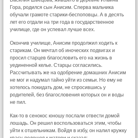
Гора
, родился сын Анисим. Сперва мальчика
обучали грамоте старики‑беспоповцы. А в десять
лет его отдали на три года в государственное
училище, где он успевал лучше всех.
Окончив училище, Анисим продолжил ходить к
старикам. Он мечтал об иноческих подвигах и
просил старцев благословить его на жизнь в
уединенной келье. Старцы согласились.
Рассчитывать же на одобрение домашних Анисим
не мог и надумал тайно уйти из семьи. Но ему не
хотелось покидать дом, не спросившись у
родителей, без благословения которых он и воды
не пил.
Как‑то в сенокос юношу послали отвести домой
лошадь. Он решил воспользоваться этим, чтобы
уйти к отшельникам. Войдя в избу, он налил кружку
квасу, подошел к матери и сказал: