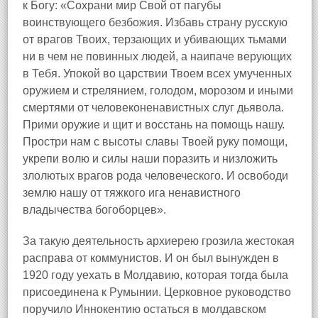
к Богу: «Сохрани мир Свой от пагубы
воинствующего безбожия. Избавь страну русскую
от врагов Твоих, терзающих и убивающих тьмами
ни в чем не повинных людей, а наипаче верующих
в Тебя. Упокой во царствии Твоем всех умученных
оружием и стрелянием, голодом, морозом и иными
смертями от человеконенавистных слуг дьявола.
Прими оружие и щит и восстань на помощь нашу.
Простри нам с высоты славы Твоей руку помощи,
укрепи волю и силы наши поразить и низложить
злолютых врагов рода человеческого. И освободи
землю нашу от тяжкого ига ненавистного
владычества богоборцев».
За такую деятельность архиерею грозила жестокая
расправа от коммунистов. И он был вынужден в
1920 году уехать в Молдавию, которая тогда была
присоединена к Румынии. Церковное руководство
поручило Иннокентию остаться в молдавском