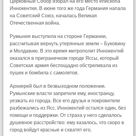
Церковный Собор избрал на его место епископа
Иннокентия. В июне того же года Германия напала
на Советский Союз, началась Великая
Отечественная война.
Румыния выступила на стороне Германии,
рассчитывая вернуть утерянные земли – Буковину
и Молдавию. В это время митрополит Иннокентий
оказался в приграничном городе Яссы
, который
Советская армия беспощадно обстреливала из
пушек и бомбила с самолетов.
Архиерей был в безвыходном положении.
Румынские власти запретили ему, иностранцу,
уезжать из города. Все его друзья и покровители
разбежались из Ясс. Иннокентий остался один, без
помощи и поддержки. От страха у него сделалось
душевное расстройство: ему казалось, что скоро в
город войдут красные и схватят его.