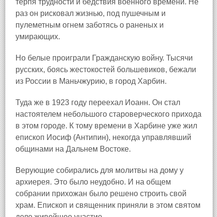
терпя трудности и бедствия военного времени. Не
раз он рисковал жизнью, под пушечным и
пулеметным огнем заботясь о раненых и
умирающих.
Но белые проиграли Гражданскую войну. Тысячи
русских, боясь жестокостей большевиков, бежали
из России в Маньчжурию
, в город Харбин.
Туда же в 1923 году переехал Иоанн. Он стал
настоятелем небольшого староверческого прихода
в этом городе. К тому времени в Харбине уже жил
епископ Иосиф (Антипин), некогда управлявший
общинами на Дальнем Востоке.
Верующие собирались для молитвы на дому у
архиерея. Это было неудобно. И на общем
собрании прихожан было решено строить свой
храм. Епископ и священник приняли в этом святом
деле живейшее участие.