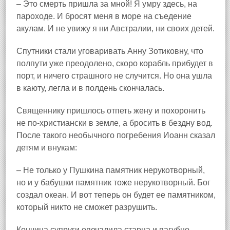
– Это смерть пришла за мной! Я умру здесь, на
пароходе. И бросят меня в море на съедение
акулам. И не увижу я ни Австралии, ни своих детей.
Спутники стали уговаривать Анну Зотиковну, что
полпути уже преодолено, скоро корабль прибудет в
порт, и ничего страшного не случится. Но она ушла
в каюту, легла и в полдень скончалась.
Священнику пришлось отпеть жену и похоронить
не по‑христиански в земле, а бросить в бездну вод.
После такого необычного погребения Иоанн сказал
детям и внукам:
– Не только у Пушкина памятник нерукотворный,
но и у бабушки памятник тоже нерукотворный. Бог
создал океан. И вот теперь он будет ее памятником,
который никто не сможет разрушить.
Кончина супруги опечалила старца и пагубно