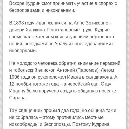
Вскоре Кудрин смог принимать участие в спорах с
беспоповцами и никонианами.
В 1898 году Иван женился на Анне Зотиковне –
дочери Ханжина. Повседневные труды Кудрин
совмещал с чтением книг, изучением церковного
пения, поездками по Уралу и собеседованиями с
иноверцами.
На молодого человека обратил внимание пермский
и тобольский епископ Антоний (Паромов). Летом
1906 года он рукоположил Ивана в сан диакона. А
12 ноября того же года – в иерейский сан. Отцу
Иоанну было поручено создать общину в поселке
Сарана
.
Там священник пробыл два года, но община так и
не собралась – этому противились местные
новообрядцы и беспоповцы. Поэтому Кудрина