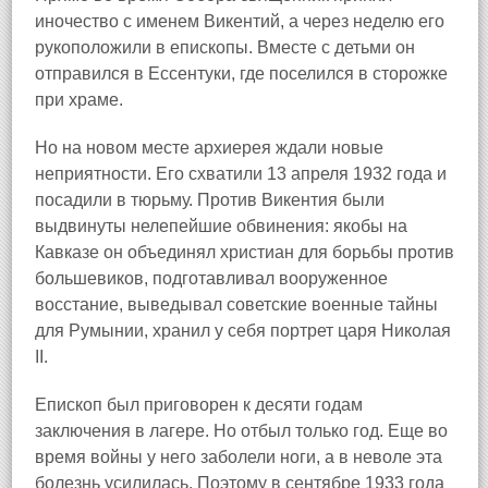
иночество с именем Викентий, а через неделю его
рукоположили в епископы. Вместе с детьми он
отправился в Ессентуки
, где поселился в сторожке
при храме.
Но на новом месте архиерея ждали новые
неприятности. Его схватили 13 апреля 1932 года и
посадили в тюрьму. Против Викентия были
выдвинуты нелепейшие обвинения: якобы на
Кавказе он объединял христиан для борьбы против
большевиков, подготавливал вооруженное
восстание, выведывал советские военные тайны
для Румынии, хранил у себя портрет царя Николая
II.
Епископ был приговорен к десяти годам
заключения в лагере. Но отбыл только год. Еще во
время войны у него заболели ноги, а в неволе эта
болезнь усилилась. Поэтому в сентябре 1933 года