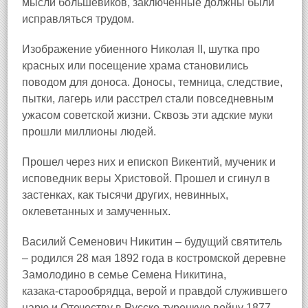
мысли большевиков, заключенные должны были
исправляться трудом.
Изображение убиенного Николая II, шутка про
красных или посещение храма становились
поводом для доноса. Доносы, темница, следствие,
пытки, лагерь или расстрел стали повседневным
ужасом советской жизни. Сквозь эти адские муки
прошли миллионы людей.
Прошел через них и епископ Викентий, мученик и
исповедник веры Христовой. Прошел и сгинул в
застенках, как тысячи других, невинных,
оклеветанных и замученных.
Василий Семенович Никитин – будущий святитель
– родился 28 мая 1892 года в костромской деревне
Замолодино
в семье Семена Никитина,
казака‑старообрядца, верой и правдой служившего
царю и Отечеству в Русско‑турецкую войну 1877–