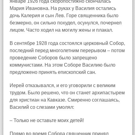
январе 1926 года скоропостижно скончалась
Мария Ивановна. На руках у Василия остались
дочь Калерия и сын Лев. Горе священника было
безмерно, он сильно похудел, осунулся, почернел
лицом. Часто ходил на могилу жены и плакал.
В сентябре 1928 года состоялся церковный Собор,
последний перед многолетним перерывом – потом
проведение Соборов было запрещено
коммунистами. На этом Соборе Василию было
предложено принять епископский сан.
Иерей отказывался, и его уговорили с великим
трудом. Было решено, что он станет архипастырем
для христиан на Кавказе. Смиренно соглашаясь,
Василий со слезами умолял:
– Только не оставьте моих детей!
Прямо во время Собора священник принял