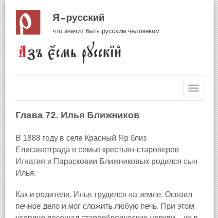
Я русский
что значит быть русским человеком
Навиг
Глава 72. Илья Ближников
В 1888 году в селе Красный Яр близ
Елисаветграда
в семье крестьян‑староверов
Игнатия и Парасковии Ближниковых родился сын
Илья.
Как и родители, Илья трудился на земле. Освоил
печное дело и мог сложить любую печь. При этом
усердно посещал старообрядческие церкви – их в