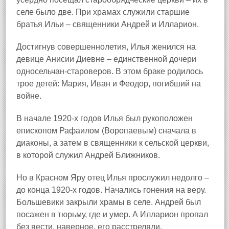
селе было две. При храмах служили старшие
братья Ильи – священники Андрей и Илларион.
Достигнув совершеннолетия, Илья женился на
девице Анисии Диевне – единственной дочери
односельчан‑староверов. В этом браке родилось
трое детей: Мария, Иван и Феодор, погибший на
войне.
В начале 1920‑х годов Илья был рукоположен
епископом Рафаилом (Воропаевым) сначала в
диаконы, а затем в священники к сельской церкви,
в которой служил Андрей Ближников.
Но в Красном Яру отец Илья прослужил недолго –
до конца 1920‑х годов. Начались гонения на веру.
Большевики закрыли храмы в селе. Андрей был
посажен в тюрьму, где и умер. А Илларион пропал
без вести, наверное, его расстреляли.