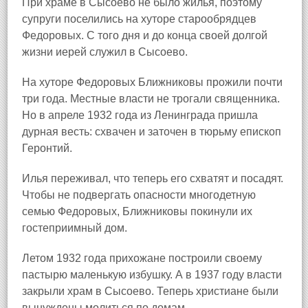
При храме в Сысоево не было жилья, поэтому
супруги поселились на хуторе старообрядцев
Федоровых. С того дня и до конца своей долгой
жизни иерей служил в Сысоево.
На хуторе Федоровых Ближниковы прожили почти
три года. Местные власти не трогали священника.
Но в апреле 1932 года из Ленинграда пришла
дурная весть: схвачен и заточен в тюрьму епископ
Геронтий.
Илья переживал, что теперь его схватят и посадят.
Чтобы не подвергать опасности многодетную
семью Федоровых, Ближниковы покинули их
гостеприимный дом.
Летом 1932 года прихожане построили своему
пастырю маленькую избушку. А в 1937 году власти
закрыли храм в Сысоево. Теперь христиане были
вынуждены молиться по домам.