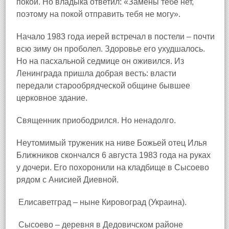
покой. Но владыка ответил: «Замены тебе нет,
поэтому на покой отправить тебя не могу».
Начало 1983 года иерей встречал в постели – почти
всю зиму он проболел. Здоровье его ухудшалось.
Но на пасхальной седмице он оживился. Из
Ленинграда пришла добрая весть: власти
передали старообрядческой общине бывшее
церковное здание.
Священник приободрился. Но ненадолго.
Неутомимый труженик на ниве Божьей отец Илья
Ближников скончался 6 августа 1983 года на руках
у дочери. Его похоронили на кладбище в Сысоево
рядом с Анисией Диевной.
Елисаветград – ныне Кировоград (Украина).
Сысоево – деревня в Дедовичском районе