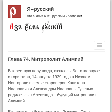
Я русский
что значит быть русским человеком
Навиг
Глава 74. Митрополит Алимпий
В горестную пору, когда, казалось, Бог отвернулся
от христиан, 14 августа 1929 года в Нижнем
Новгороде в семье староверов Капитона
Ивановича и Александры Ивановны Гусевых
родился сын Александр – будущий митрополит
Алимпий.
Его родители были родом из Лысково
. Отец