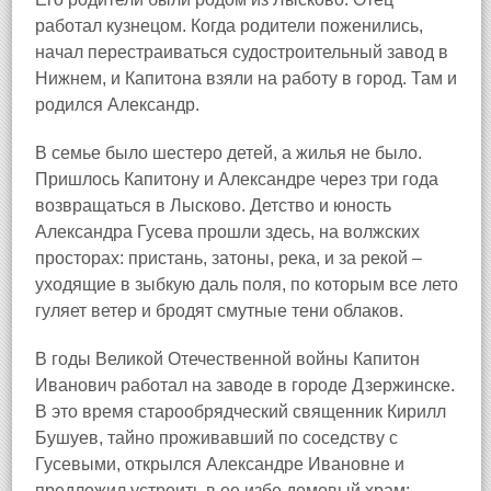
работал кузнецом. Когда родители поженились,
начал перестраиваться судостроительный завод в
Нижнем, и Капитона взяли на работу в город. Там и
родился Александр.
В семье было шестеро детей, а жилья не было.
Пришлось Капитону и Александре через три года
возвращаться в Лысково. Детство и юность
Александра Гусева прошли здесь, на волжских
просторах: пристань, затоны, река, и за рекой –
уходящие в зыбкую даль поля, по которым все лето
гуляет ветер и бродят смутные тени облаков.
В годы Великой Отечественной войны Капитон
Иванович работал на заводе в городе Дзержинске
.
В это время старообрядческий священник Кирилл
Бушуев, тайно проживавший по соседству с
Гусевыми, открылся Александре Ивановне и
предложил устроить в ее избе домовый храм: