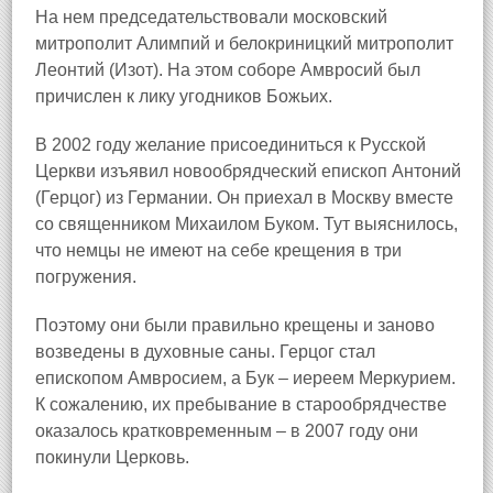
На нем председательствовали московский
митрополит Алимпий и белокриницкий митрополит
Леонтий (Изот). На этом соборе Амвросий был
причислен к лику угодников Божьих.
В 2002 году желание присоединиться к Русской
Церкви изъявил новообрядческий епископ Антоний
(Герцог) из Германии. Он приехал в Москву вместе
со священником Михаилом Буком. Тут выяснилось,
что немцы не имеют на себе крещения в три
погружения.
Поэтому они были правильно крещены и заново
возведены в духовные саны. Герцог стал
епископом Амвросием, а Бук – иереем Меркурием.
К сожалению, их пребывание в старообрядчестве
оказалось кратковременным – в 2007 году они
покинули Церковь.