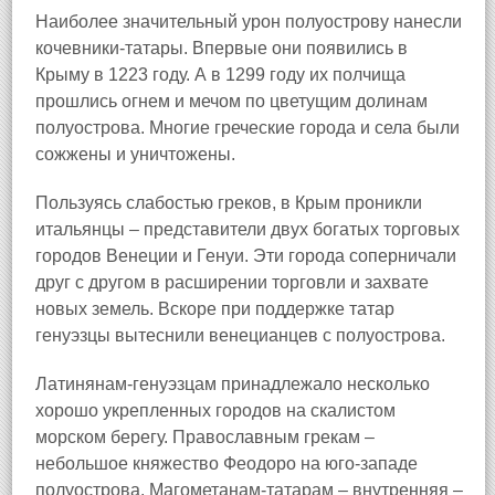
Наиболее значительный урон полуострову нанесли
кочевники‑татары. Впервые они появились в
Крыму в 1223 году. А в 1299 году их полчища
прошлись огнем и мечом по цветущим долинам
полуострова. Многие греческие города и села были
сожжены и уничтожены.
Пользуясь слабостью греков, в Крым проникли
итальянцы – представители двух богатых торговых
городов Венеции и Генуи. Эти города соперничали
друг с другом в расширении торговли и захвате
новых земель. Вскоре при поддержке татар
генуэзцы вытеснили венецианцев с полуострова.
Латинянам‑генуэзцам принадлежало несколько
хорошо укрепленных городов на скалистом
морском берегу. Православным грекам –
небольшое княжество Феодоро на юго‑западе
полуострова. Магометанам‑татарам – внутренняя –