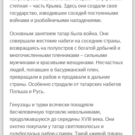
степная – часть Крыма. Здесь они создали свое
государство, изводившее соседей постоянными
войнами и разбойничьими нападениями.
Основным занятием татар была война. Они
совершали жестокие набеги на соседние страны,
возвращаясь на полуостров с богатой добычей и
многочисленными пленниками – сильными
мужчинами и красивыми женщинами. Несчастных
людей, попавших в басурманский плен,
превращали в рабов и продавали в дальние
страны. Особенно страдали от татарских набегов
Польша и Русь.
Генуэзцы и турки всячески поощряли
бесчеловечную торговлю невольниками,
продолжавшуюся до середины XVIII века. Они
охотно покупали у татар светловолосых и
голубоглазых рабов‑славян. Такой «живой товар»