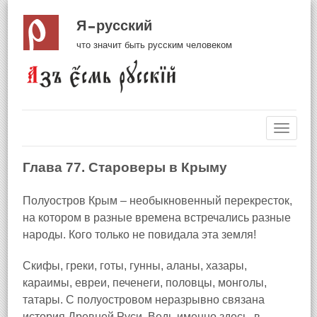
Я русский
что значит быть русским человеком
Навиг
Глава 77. Староверы в Крыму
Полуостров Крым – необыкновенный перекресток,
на котором в разные времена встречались разные
народы. Кого только не повидала эта земля!
Скифы, греки, готы, гунны, аланы, хазары,
караимы, евреи, печенеги, половцы, монголы,
татары. С полуостровом неразрывно связана
история Древней Руси. Ведь именно здесь, в