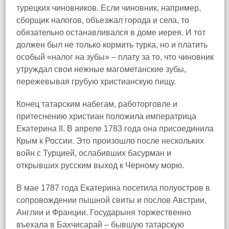
турецких чиновников. Если чиновник, например,
сборщик налогов, объезжал города и села, то
обязательно останавливался в доме иерея. И тот
должен был не только кормить турка, но и платить
особый «налог на зубы» – плату за то, что чиновник
утруждал свои нежные магометанские зубы,
пережевывая грубую христианскую пищу.
Конец татарским набегам, работорговле и
притеснению христиан положила императрица
Екатерина II. В апреле 1783 года она присоединила
Крым к России. Это произошло после нескольких
войн с Турцией, ослабивших басурман и
открывших русским выход к Черному морю.
В мае 1787 года Екатерина посетила полуостров в
сопровождении пышной свиты и послов Австрии,
Англии и Франции. Государыня торжественно
въехала в Бахчисарай – бывшую татарскую