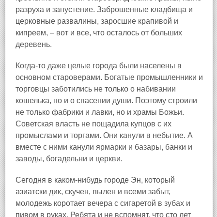
разруха и запустение. Заброшенные кладбища и
церковные развалины, заросшие крапивой и
кипреем, – вот и все, что осталось от больших
деревень.
Когда‑то даже целые города были населены в
основном староверами. Богатые промышленники и
торговцы заботились не только о набивании
кошелька, но и о спасении души. Поэтому строили
не только фабрики и лавки, но и храмы Божьи.
Советская власть не пощадила купцов с их
промыслами и торгами. Они канули в небытие. А
вместе с ними канули ярмарки и базары, банки и
заводы, богадельни и церкви.
Сегодня в каком‑нибудь городе Эн, который
азиатски дик, скучен, пылен и всеми забыт,
молодежь коротает вечера с сигаретой в зубах и
пивом в руках. Ребята и не вспомнят, что сто лет