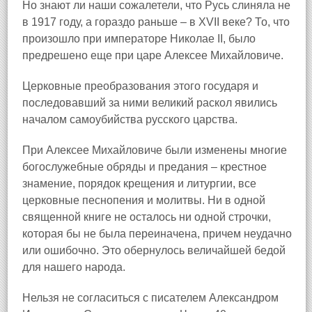
Но знают ли наши сожалетели, что Русь слиняла не
в 1917 году, а гораздо раньше – в XVII веке? То, что
произошло при императоре Николае II, было
предрешено еще при царе Алексее Михайловиче.
Церковные преобразования этого государя и
последовавший за ними великий раскол явились
началом самоубийства русского царства.
При Алексее Михайловиче были изменены многие
богослужебные обряды и предания – крестное
знамение, порядок крещения и литургии, все
церковные песнопения и молитвы. Ни в одной
священной книге не осталось ни одной строчки,
которая бы не была переиначена, причем неудачно
или ошибочно. Это обернулось величайшей бедой
для нашего народа.
Нельзя не согласиться с писателем Александром