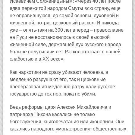
Исаевичем Солженицыным: «Через 40 лет после
едва пережитой народом Смуты всю страну, еще
не оправившуюся, до самой основы, духовной и
жизненной, потряс церковный раскол. И никогда
уже – опять‑таки на 300 лет вперед – православие
на Руси не восстановилось в своей высокой
жизненной силе, державшей дух русского народа
больше полутысячи лет. Раскол отозвался нашей
слабостью и в ХХ веке».
Как наркотики не сразу убивают человека, а
медленно разрушают его, так и церковные
преобразования медленно разрушали русское
государство до тех пор, пока не убили.
Ведь реформы царя Алексея Михайловича и
патриарха Никона касались не только
богослужения, книгопечатания или иконописи. Они
касались народного умонастроения, общественных