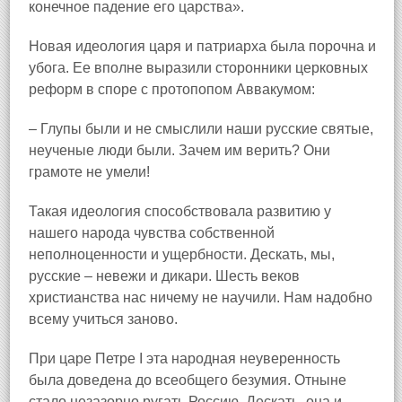
конечное падение его царства».
Новая идеология царя и патриарха была порочна и
убога. Ее вполне выразили сторонники церковных
реформ в споре с протопопом Аввакумом:
– Глупы были и не смыслили наши русские святые,
неученые люди были. Зачем им верить? Они
грамоте не умели!
Такая идеология способствовала развитию у
нашего народа чувства собственной
неполноценности и ущербности. Дескать, мы,
русские – невежи и дикари. Шесть веков
христианства нас ничему не научили. Нам надобно
всему учиться заново.
При царе Петре I эта народная неуверенность
была доведена до всеобщего безумия. Отныне
стало незазорно ругать Россию. Дескать, она и