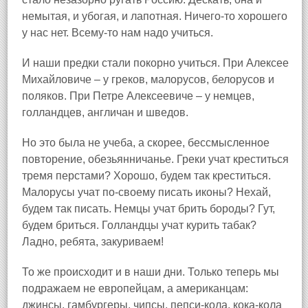
немытая, и убогая, и лапотная. Ничего‑то хорошего
у нас нет. Всему‑то нам надо учиться.
И наши предки стали покорно учиться. При Алексее
Михайловиче – у греков, малорусов, белорусов и
поляков. При Петре Алексеевиче – у немцев,
голландцев, англичан и шведов.
Но это была не учеба, а скорее, бессмысленное
повторение, обезьянничанье. Греки учат креститься
тремя перстами? Хорошо, будем так креститься.
Малорусы учат по‑своему писать иконы? Нехай,
будем так писать. Немцы учат брить бороды? Гут,
будем бриться. Голландцы учат курить табак?
Ладно, ребята, закуриваем!
То же происходит и в наши дни. Только теперь мы
подражаем не европейцам, а американцам:
джинсы, гамбургеры, чипсы, пепси‑кола, кока‑кола