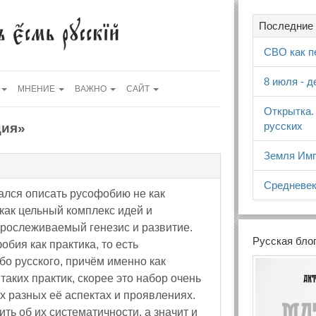
Последние 
СВО как п
8 июля - 
МНЕНИЕ
ВАЖНО
САЙТ
Открытка.
русских
ция»
Земля Имп
Средневек
ался описать русофобию не как
 как цельный комплекс идей и
прослеживаемый генезис и развитие.
Русская бло
обия как практика, то есть
о русского, причём именно как
таких практик, скорее это набор очень
х разных её аспектах и проявлениях.
ть об их систематичности, а значит и