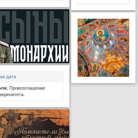
ая дата
юля
, Провозглашение
веренитета.