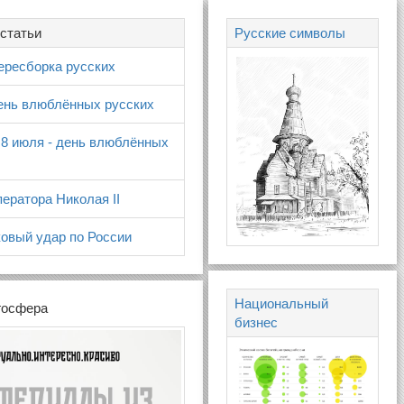
статьи
Русские символы
ересборка русских
день влюблённых русских
 8 июля - день влюблённых
ератора Николая II
овый удар по России
Национальный
госфера
бизнес