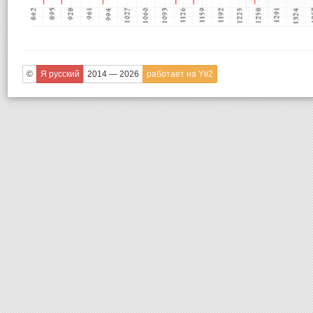
©
Я русский
2014 — 2026
работает на Yii2