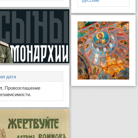
русские
ая дата
ст
, Провозглашение
езависимости.