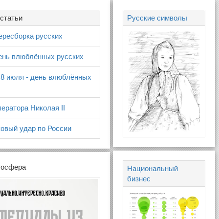
статьи
Русские символы
ересборка русских
день влюблённых русских
 8 июля - день влюблённых
ератора Николая II
овый удар по России
госфера
Национальный
бизнес