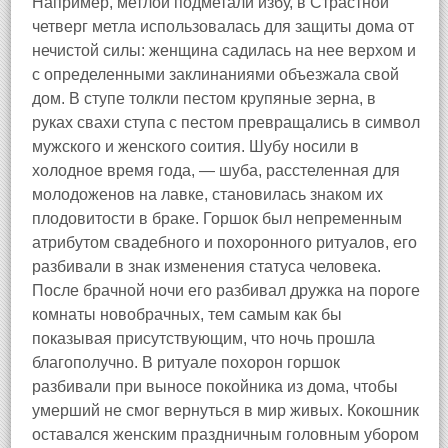
Например, метлой подметали избу, в Страстной
четверг метла использовалась для защиты дома от
нечистой силы: женщина садилась на нее верхом и
с определенными заклинаниями объезжала свой
дом. В ступе толкли пестом крупяные зерна, в
руках свахи ступа с пестом превращались в символ
мужского и женского соития. Шубу носили в
холодное время года, — шуба, расстеленная для
молодоженов на лавке, становилась знаком их
плодовитости в браке. Горшок был непременным
атрибутом свадебного и похоронного ритуалов, его
разбивали в знак изменения статуса человека.
После брачной ночи его разбивал дружка на пороге
комнаты новобрачных, тем самым как бы
показывая присутствующим, что ночь прошла
благополучно. В ритуале похорон горшок
разбивали при выносе покойника из дома, чтобы
умерший не смог вернуться в мир живых. Кокошник
оставался женским праздничным головным убором