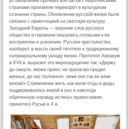
установление прочных контактов с европейскими
странами произвели переворот в культурном
сознании страны. Обновление русской жизни было
связано с ориентацией на светскую культуру
Западной Европы — верхние слои русского
общества и горожане оказались готовыми к ее
восприятию и усвоению. Русское крестьянство,
наоборот, в массе своей тяготело к традиционному
патриархальному укладу жизни. Протопоп Аввакум
в XVII в. выразил это мироощущение так: «Держу
до смерти, якоже приях; не прелагаю предел
вечных, до нас положено: лежи оно так во веки
веком!» Стремление жить, как жили отцы и деды,
поддерживалось верой в раз и навсегда
обретенную «правду-истину» православия,
принятого Русью в X в.