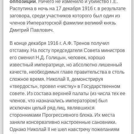
оппозиции
. Ничего не изменило и убийство Г.Е.
Распутина в ночь на 17 декабря 1916 г. в результате
заговора, среди участников которого был один из
членов Императорской фамилии великий князь
Дмитрий Павлович.
В конце декабря 1916 г. А.Ф. Тренов получил
отставку. На посту председателя Совета министров
его сменил Н.Д. Голицын, человек, хорошо
известный императрице, но абсолютно лишенный
качеств, необходимых главе правительства в столь
сложное время. Николай II, демонстрируя
«твердость», провел «чистку» в Государственном
совете. Из состава верхней палаты (из числа тех ее
членов, что назначались императором) был
исключен целый ряд лиц, являвшихся
сторонниками Прогрессивного блока. Их места
заняли консервативно настроенные сановники.
Однако Николай II не шел навстречу пожеланиям