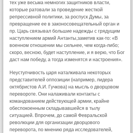
тех уже весьма немногих защитников власти,
которые ратовали за проведение жесткой
репрессивной политики, за роспуск Думы, за
превращение ее в законосовещательный орган и
пр. Царь связывал большие надежды с грядущим
наступлением армий Антанты,заметив как-то: «В
военном отношении мы сильнее, чем когда-либо;
скоро, весною, будет наступление, и я верю, что Бог
даст нам победу, а тогда изменятся и настроения».
Неуступчивость царя наталкивала некоторых
представителей оппозиции (например, лидера
октябристов А.И. Гучкова) на мысль о дворцовом
перевороте. Они налаживали контакты с
командованием действующей армии, крайне
обеспокоенным складывавшейся в тылу
ситуацией. Впрочем, до самой Февральской
революции для организации дворцового
переворота, по мнению ряда исследователей,