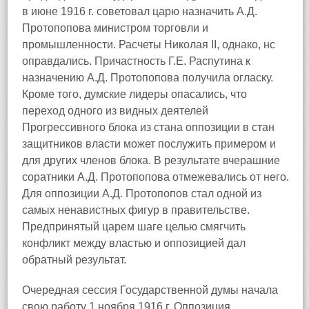
в июне 1916 г. советовал царю назначить А.Д.
Протопопова министром торговли и
промышленности. Расчеты Николая II, однако, нс
оправдались. Причастность Г.Е. Распутина к
назначению А.Д. Протопопова получила огласку.
Кроме того, думские лидеры опасались, что
переход одного из видных деятелей
Прогрессивного блока из стана оппозиции в стан
защитников власти может послужить примером и
для других членов блока. В результате вчерашние
соратники А.Д. Протопопова отмежевались от него.
Для оппозиции А.Д. Протопопов стал одной из
самых ненавистных фигур в правительстве.
Предпринятый царем шаге целью смягчить
конфликт между властью и оппозицией дал
обратный результат.
Очередная сессия Государственной думы начала
свою работу 1 ноября 1916 г. Оппозиция