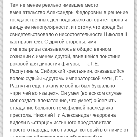
Тем не менее реально имевшее место
вмешательство Александры Федоровны в решение
государственных дел подрывало авторитет трона и
ввиду ее непопулярности, и потому, что вроде бы
свидетельствовало о несостоятельности Николая II
как правителя. С другой стороны, имя
императрицы связывалось в общественном
сознании с именем другой, явившейся поистине
роковой доя династии фигуры, — с Г.Е.
Распутиным. Сибирский крестьянин, оказавшийся
волею судьбы «другом» императорской четы, Г.Е.
Распутин еще накануне войны был буквально
«притчей во языцех». Он умел (во всяком случае
мог создать впечатление, что умеет) облегчить
страдание больного гемофилией наследника
престола. Николай II и Александра Федоровна
видели в «старце» истинного представителя
простого народа, того народа, который в отличие от