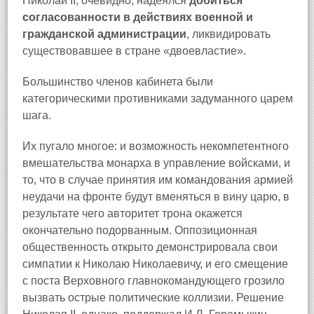
Николай II, очевидно, надеялся
добиться
согласованности в действиях военной и
гражданской администрации
, ликвидировать
существовавшее в стране «двоевластие».
Большинство членов кабинета были
категорическими противниками задуманного царем
шага.
Их пугало многое: и возможность некомпетентного
вмешательства монарха в управление войсками, и
то, что в случае принятия им командования армией
неудачи на фронте будут вменяться в вину царю, в
результате чего авторитет трона окажется
окончательно подорванным. Оппозиционная
общественность открыто демонстрировала свои
симпатии к Николаю Николаевичу, и его смещение
с поста Верховного главнокомандующего грозило
вызвать острые политические коллизии. Решение