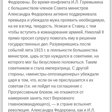
Федоровны. Во время конфликта И.Л. Горемыкина
с большинством членов Совета министров
Александра Федоровна активно поддерживала
премьера и убеждала мужа проявить необходимую,
на ее взгляд, твердость. Уезжая в Ставку, с тем
чтобы вступить в командование армией, Николай II
прямо просил супругу помогать ему в решении
государственных дел. Разуверившись после
событий лета 1915 г. в лояльности большинства
министров, царь остро нуждался в советнике, на
которого мог бы безусловно положиться. Таким
советником и стала императрица. С другой
стороны, «министры-оппозиционеры» убеждали
царя в том, что, если он не прислушается к их
советам (т.е. не пойдет на соглашение с
Прогрессивным блоком, не откажется от
намерения занять пост Верховного
главнокомандующего), — в стране вспыхнет
революция. Александра Федоровна, как и И.Л.