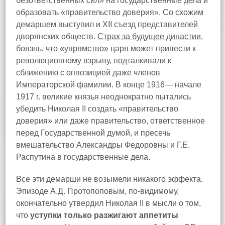
безответственных сил» на государственные дела и
образовать «правительство доверия». Со схожим
демаршем выступил и XII съезд представителей
дворянских обществ.
Страх за будущее династии,
боязнь, что «упрямство» царя
может привести к
революционному взрыву, подталкивали к
сближению с оппозицией даже членов
Императорской фамилии. В конце 1916— начале
1917 г. великие князья неоднократно пытались
убедить Николая II создать «правительство
доверия» или даже правительство, ответственное
перед Государственной думой, и пресечь
вмешательство Александры Федоровны и Г.Е.
Распутина в государственные дела.
Все эти демарши не возымели никакого эффекта.
Эпизоде А.Д. Протопоповым, по-видимому,
окончательно утвердил Николая II в мысли о том,
что
уступки только разжигают аппетиты