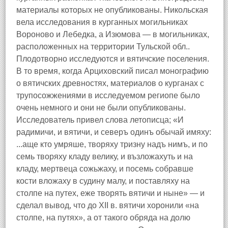
материалы которых не опубликованы. Никольская
вела исследования в курганных могильниках
Вороново и Лебедка, а Изюмова — в могильниках,
расположенных на территории Тульской обл..
Плодотворно исследуются и вятичские поселения.
В то время, когда Арциховский писал монографию
о вятичских древностях, материалов о курганах с
трупосожжениями в исследуемом региопе было
очень немного и они не были опубликованы.
Исследователь привел слова летописца; «И
радимичи, и вятичи, и северъ одинъ обычай имяху:
...аще кто умряше, творяху тризну надъ нимъ, и по
семь творяху кладу велику, и възложахуть и на
кладу, мертвеца сожьжаху, и посемь собравше
кости вложаху в судину малу, и поставляху на
столпе на путех, еже творять вятичи и ныне» — и
сделал вывод, что до XII в. вятичи хоронили «на
столпе, на путях», а от такого обряда на долю