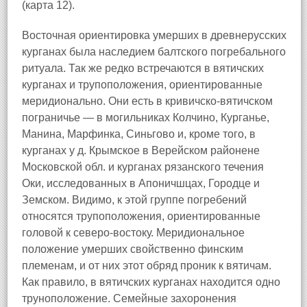
(карта 12).
Восточная ориентировка умерших в древнерусских
курганах была наследием балтского погребального
ритуала. Так же редко встречаются в вятичских
курганах и трупоположения, ориентированные
меридионально. Они есть в кривичско-вятичском
пограничье — в могильниках Колчино, Курганье,
Манина, Марфинка, Синьгово и, кроме того, в
курганах у д. Крымское в Верейском районене
Московской обл. и курганах рязанского течения
Оки, исследованных в Апоничшцах, Городце и
Земском. Видимо, к этой группе погребений
относятся трупоположения, ориентированные
головой к северо-востоку. Меридиональное
положение умерших свойственно финским
племенам, и от них этот обряд проник к вятичам.
Как правило, в вятичских курганах находится одно
труноположение. Семейные захоронения