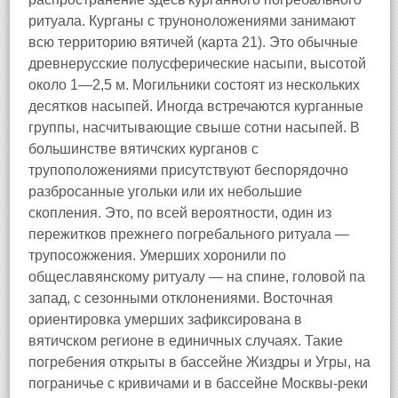
ритуала. Курганы с труноноложениями занимают
всю территорию вятичей (карта 21). Это обычные
древнерусские полусферические насыпи, высотой
около 1—2,5 м. Могильники состоят из нескольких
десятков насыпей. Иногда встречаются курганные
группы, насчитывающие свыше сотни насыпей. В
большинстве вятичских курганов с
трупоположениями присутствуют беспорядочно
разбросанные угольки или их небольшие
скопления. Это, по всей вероятности, один из
пережитков прежнего погребального ритуала —
трупосожжения. Умерших хоронили по
общеславянскому ритуалу — на спине, головой па
запад, с сезонными отклонениями. Восточная
ориентировка умерших зафиксирована в
вятичском регионе в единичных случаях. Такие
погребения открыты в бассейне Жиздры и Угры, на
пограничье с кривичами и в бассейне Москвы-реки