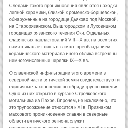
Следами такого проникновения являются находки
лепной керамики, близкой к роменско-боршевскон,
обнаруженные на городище Дьяково под Москвой,
на Старорязанском, Вышгородском и Луховицком
городищах рязанского течения Оки. Отдельных
славянских напластований VIII—X вв. на всех этих
памятниках лет, лишь в слоях с преобладанием
керамического материала иного облика встречены
немногочисленные черепки IX—X вв.
О славянской инфильтрации этого времени в
северной части вятичской земли свидетельствуют и
единичные захоронения по обряду труносожжения.
Одно из них открыто в кургане Стрелковского
могильника иа Пахре. Впрочем, не исключено, что
это трупосожжение относится к XI в. Признаком
массового проникновения славян в северные
области вятичского региона служит
распространение здесь курганного погребального