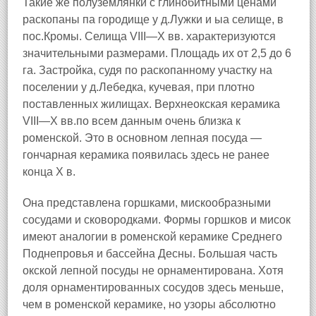
Такие же полуземлянки с глинобитными ценами
раскопаны па городище у д.Лужки и ыа селище, в
пос.Кромы. Селища VIII—X вв. характеризуются
значительными размерами. Площадь их от 2,5 до 6
га. Застройка, судя по раскопанному участку на
поселении у д.Лебедка, кучевая, при плотно
поставленных жилищах. Верхнеокская керамика
VIII—X вв.по всем данным очень близка к
роменской. Это в основном лепная посуда —
гончарная керамика появилась здесь не ранее
конца X в.
Она представлена горшками, мискообразными
сосудами и сковородками. Формы горшков и мисок
имеют аналогии в роменской керамике Среднего
Поднепровья и бассейна Десны. Большая часть
окской лепной посуды не орнаментирована. Хотя
доля орнаментированных сосудов здесь меньше,
чем в роменской керамике, но узоры абсолютно