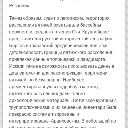
Рязанци».
Таким образом, судя по летописям, территория
расселения вятичей охватывала бассейны
верхнего и среднего течения Оки. Крупнейшие
представители русской исторической географии
Барсов и Любавский предпринимали попытки
детализировать границы вятичского расселения,
привлекая данные топонимики и ландшафта.
Искали также возможность использовать данные
диалектологии для реконструкции территории
вятичей, но безуспешно. Наиболее
аргументированную и подробную картину
вятичского расселения дали только
археологические материалы. Вятичские курганы с
трупоположениями и их вещевые инвентари были
прекрасно систематизированы и
интерпретированы Арциховским. В небольшой по
объему, но очень насыщенной книге этот