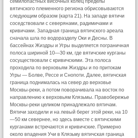
семилопастных височных колец пределы
вятичского племенного региона обрисовываются
следующим образом (карта 21). На западе вятичи
соседствовали с северянами, радимичами и
кривичами. Западная граница вятичского ареала
сначала шла по водоразделу Оки и Десны. В
бассейнах Жиздры и Угры выделяется пограничная
полоса шириной 10—30 км, где вятичские курганы
сосуществовали с кривичскими. Эта полоса
проходила по верховьям Жиздры и по притокам
Угры — Болве, Рессе и Снопоти. Далее, вятичская
граница поднималась на север до верховье
Москвы-реки, а потом поворачивала на восток по
направлению к верховьям Клязьмы. Правобережье
Москвы-реки целиком принадлежало вятичам.
Вятичи заходили и на левый берег этой реки, на 10
—50 км севернее, но здесь вместе с вятичскими
курганами встречаются и кривичские. Примерно
около впадения Учи в Клязьму вятичская граница