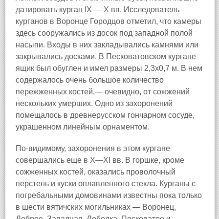
датировать курган IX — X вв. Исследователь
курганов в Воронце Городцов отметил, что камеры
здесь сооружались из досок под западной полой
насыпи. Входы в них закладывались камнями или
закрывались досками. В Песковатовском кургане
ящик был обуглен и имел размеры 2,3х0,7 м. В нем
содержалось очень большое количество
пережженных костей,— очевидно, от сожжений
нескольких умерших. Одно из захоронений
помещалось в древнерусском гончарном сосуде,
украшенном линейным орнаментом.
По-видимому, захоронения в этом кургане
совершались еще в X—XI вв. В горшке, кроме
сожженных костей, оказались проволочный
перстень и куски оплавленного стекла. Курганы с
погребальными домовинами известны пока только
в шести вятичских могильниках — Воронец,
Доброе, Западная, Лебедка, Песковатое и