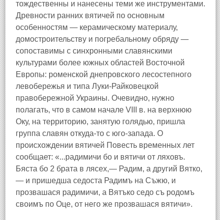
тождественны и нанесены теми же инструментами.
Древности ранних вятичей по основным
особенностям — керамическому материалу,
домостроительству и погребальному обряду —
сопоставимы с синхронными славянскими
культурами более южных областей Восточной
Европы: роменской днепровского лесостепного
левобережья и типа Луки-Райковецкой
правобережной Украины. Очевидно, нужно
полагать, что в самом начале VIII в. на верхнюю
Оку, на территорию, занятую голядью, пришла
группа славян откуда-то с юго-запада. О
происхождении вятичей Повесть временных лет
сообщает: «...радимичи бо и вятичи от ляховъ.
Бяста бо 2 брата в лясех,— Радим, а другий Вятко,
— и пришедша седоста Радимъ на Съжю, и
прозвашася радимичи, а Вятъко седо съ родомъ
своимъ по Оце, от него же прозвашася вятичи».