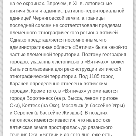
на ее окраинах. Впрочем, в XII в. летописные
вятичи были и административно-территориальной
единицей Черниговской земли, а границы
последней совсем не соответствовали пределам
племенного этнографического региона вятичей.
Однако представляется несомненным, что
административная область «Вятичи» была какой-то
частью племенной территории. Поэтому география
городов, указанных летописью в «Вятичах», может
быть использована для реконструкции вятичской
этнографической территории. Под 1185 город
Карачев определенно отнесен к вятичским
городам. Кроме того, в «Вятичах» упоминаются
города Воротинеск (на р. Высса, левом притоке
Оки), Колтеск (на Оке), Мосальск (в бассейне Угры)
и Серенек (в бассейне Жиздры). В поздних
летописях имеются известия, что на востоке
вятичская земля простиралась до рязанского
течения Оки: «Вятичи и до сего дне, еже есть