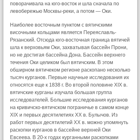
поворачивала на юго-восток и шла сначала по
левобережью Москвы-реки, а потом — Оки.
Наиболее восточным пунктом с вятичскими
височными кольцами является Переяславль-
Рязанский. Отсюда юго-восточная граница вятичей
шла к верховьям Оки, захватывая бассейн Прони,
но не достигая бассейна Дона. Бассейн верхнего
течения Оки целиком был вятичским. В этом
обширном вятичеком регионе раскопано несколько
тысяч курганов. Первые научные исследования их
относятся еще к 1838 г. Во второй половине XIX в.
вятичские курганы изучала большая группа
исследователей. Большие исследования курганов
на кривичско-вятичском пограничье в самом конце
XIX и первых десятилетиях XX в. Булычов. Из
работ первых десятилетий XX в. можно упомянуть
раскопки курганов в бассейне верхней Оки
Евсеева. В 20-х годах курганными раскопками