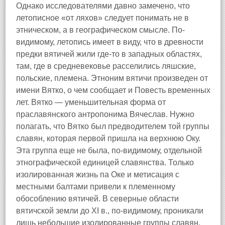
Однако исследователями давно замечено, что
летописное «от ляхов» следует понимать не в
этническом, а в географическом смысле. По-
видимому, летопись имеет в виду, что в древности
предки вятичей жили где-то в западных областях,
там, где в средневековье расселились ляшские,
польские, племена. Этноним вятичи произведен от
имени Вятко, о чем сообщает и Повесть временных
лет. Вятко — уменьшительная форма от
праславянского антропонима Вячеслав. Нужно
полагать, что Вятко был предводителем той группы
славян, которая первой пришла на верхнюю Оку.
Эта группа еще не была, по-видимому, отдельной
этнографической единицей славянства. Только
изолированная жизнь па Оке и метисация с
местными балтами привели к племенному
обособлению вятичей. В северные области
вятичской земли до XI в., по-видимому, проникали
лишь небольшие изолированные группы славян.