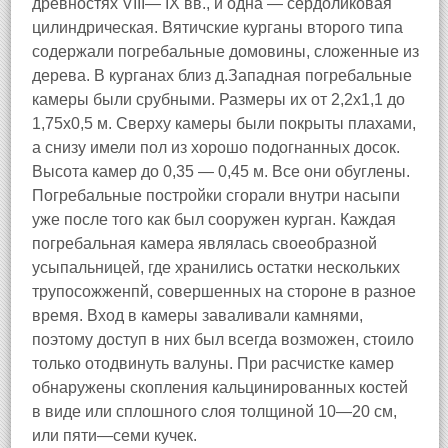
древностях VIII— IX вв., и одна — сердоликовая
цилиндрическая. Вятичские курганы второго типа
содержали погребальные домовины, сложенные из
дерева. В курганах близ д.Западная погребальные
камеры были срубными. Размеры их от 2,2х1,1 до
1,75х0,5 м. Сверху камеры были покрыты плахами,
а снизу имели пол из хорошо подогнанных досок.
Высота камер до 0,35 — 0,45 м. Все они обуглены.
Погребальные постройки сгорали внутри насыпи
уже после того как был сооружен курган. Каждая
погребальная камера являлась своеобразной
усыпальницей, где хранились остатки нескольких
трупосожженпй, совершенных на стороне в разное
время. Вход в камеры заваливали камнями,
поэтому доступ в них был всегда возможен, стоило
только отодвинуть валуны. При расчистке камер
обнаружены скопления кальцинированных костей
в виде или сплошного слоя толщиной 10—20 см,
или пяти—семи кучек.