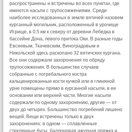
распространены и встречены во всех пунктах, где
имеются насьпи с трупосожжениями. Среди
наиболее исследованных в земле вятичей назовем
курганный могильник, расположенный в урочище
Игрище, в 0.5 км к северу от деревни Лебедка в
бассейне Дона, левого притока Оки. В разные годы
Евсеевым, Ткачевским, Виноградовым и
Никольской здесь раскопано 32 вятичских кургана.
Все они содержали захоронения по обряду
трупосожжения. В большинстве случаев
собранные с погребального костра
кальцинированные кости кучкой или в глиняной
урне помещены прямо в курганной насыпи, в ее
основании или верхней части. Многие насыпи
содержали по одному захоронению, другие — от
двух до четырех. Большинство погребений лишено
вещей. Вещи встречены только в двух
захоронениях: в одном — сплавленные
стеклянные бусы, баллоновая ажурная пряжка и