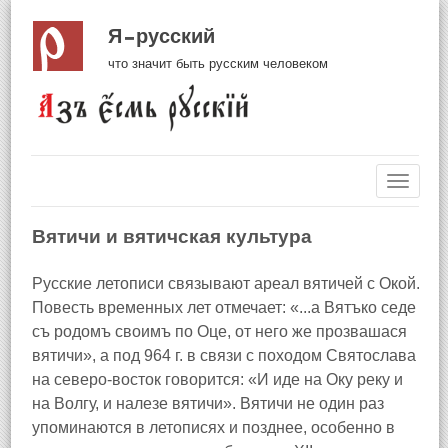
Я русский
что значит быть русским человеком
Навиг
Вятичи и вятичская культура
Русские летописи связывают ареал вятичей с Окой.
Повесть временных лет отмечает: «...а Вятъко седе
съ родомъ своимъ по Оце, от него же прозвашася
вятичи», а под 964 г. в связи с походом Святослава
на северо-восток говорится: «И иде на Оку реку и
на Волгу, и налезе вятичи». Вятичи не один раз
упоминаются в летописях и позднее, особенно в