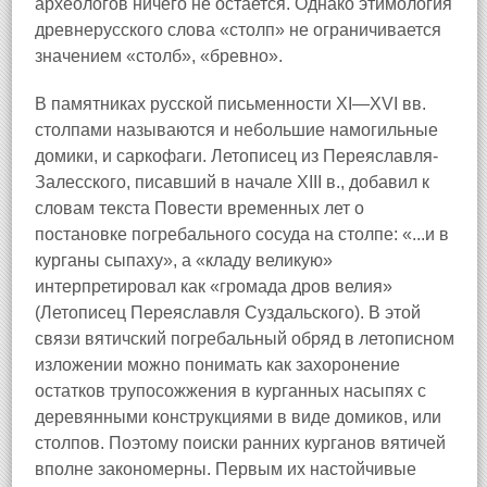
археологов ничего не остается. Однако этимология
древнерусского слова «столп» не ограничивается
значением «столб», «бревно».
В памятниках русской письменности XI—XVI вв.
столпами называются и небольшие намогильные
домики, и саркофаги. Летописец из Переяславля-
Залесского, писавший в начале XIII в., добавил к
словам текста Повести временных лет о
постановке погребального сосуда на столпе: «...и в
курганы сыпаху», а «кладу великую»
интерпретировал как «громада дров велия»
(Летописец Переяславля Суздальского). В этой
связи вятичский погребальный обряд в летописном
изложении можно понимать как захоронение
остатков трупосожжения в курганных насыпях с
деревянными конструкциями в виде домиков, или
столпов. Поэтому поиски ранних курганов вятичей
вполне закономерны. Первым их настойчивые