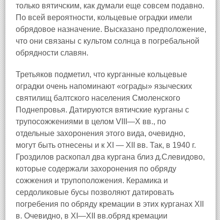
только вятичским, как думали еще совсем подавно.
По всей вероятности, кольцевые оградки имели
обрядовое назначение. Высказано предположение,
что они связаны с культом солнца в погребальной
обрядности славян.
Третьяков подметил, что курганные кольцевые
оградки очень напоминают «ограды» языческих
святилищ балтского населения Смоленского
Поднепровья. Датируются вятичские курганы с
трупосожжениями в целом VIII—X вв., по
отдельные захоронения этого вида, очевидно,
могут быть отнесены и к XI — XII вв. Так, в 1940 г.
Гроздилов раскопал два кургана близ д.Слевидово,
которые содержали захоронения по обряду
сожжения и трупоположения. Керамика и
сердоликовые бусы позволяют датировать
погребения по обряду кремации в этих курганах XII
в. Очевидно, в XI—XII вв.обряд кремации