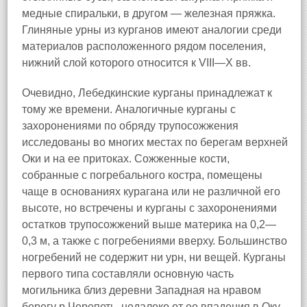
медные спиральки, в другом — железная пряжка.
Глиняные урны из курганов имеют аналогии среди
материалов расположенного рядом поселения,
нижний слой которого относится к VIII—X вв.
Очевидно, Лебедкинские курганы принадлежат к
тому же времени. Аналогичные курганы с
захоронениями по обряду трупосожжения
исследованы во многих местах по берегам верхней
Оки и на ее притоках. Сожженные кости,
собранные с погребального костра, помещены
чаще в основаниях курагана или не различной его
высоте, но встречены и курганы с захоронениями
остатков трупосожжений выше материка на 0,2—
0,3 м, а также с погребениями вверху. Большинство
ногребений не содержит ни урн, ни вещей. Курганы
первого типа составляли основную часть
могильника близ деревни Западная на нравом
берегу р.Черепеть, недалеко от ее впадения в Оку.