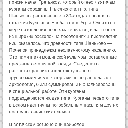
поиски начал Третьяков, который отнес к вятичам
курганы середины I тысячелетия н.э. типа
Шаньково, раскопанные в 80-х годах прошлого
столетия Булычовым в бассейне Угры. Однако по
мере накопления новых материалов, в частности
из широких раскопок на поселениях 1 тысячелетия
н.э., оказалось, что древности типа Шаньково —
Почепок принадлежат неславянскому населению.
Это памятники мощинской культуры, оставленные
предками летописной голяди. Сведения о
раскопках ранних вятичских курганов с
трупосожжениями, которыми ныне располагает
археология, были суммированы и анализированы
в специальной работе. Эти курганы
подразделяются на два типа. Курганы первого типа
в целом идентичны погребальным насыпям других
восточнославянских племен.
В вятичском регионе они наиболее