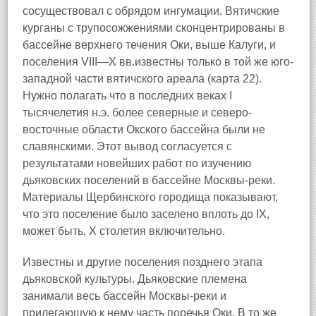
сосуществовал с обрядом ингумации. Вятичские
курганы с трупосожжениями сконцентрированы в
бассейне верхнего течения Оки, выше Калуги, и
поселения VIII—X вв.известны только в той же юго-
западной части вятичского ареала (карта 22).
Нужно полагать что в последних веках I
тысячелетия н.э. более северные и северо-
восточные области Окского бассейна были не
славянскими. Этот вывод согласуется с
результатами новейших работ по изучению
дьяковских поселений в бассейне Москвы-реки.
Материалы Щербинского городища показывают,
что это поселение было заселено вплоть до IX,
может быть, X столетия включительно.
Известны и другие поселения позднего этапа
дьяковской культуры. Дьяковские племена
занимали весь бассейн Москвы-реки и
прилегающую к нему часть поречья Оки. В то же