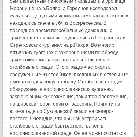
семилопастными височными кольцами, в урочище
Меренище на р.Болва, а Городцов исследовал
курганы с дощатыми ящиками-камерами, в которых
находились скелеты, близ Воскресенска. В
последнее время погребальные домовины с
трупоположениями исследовались в Покровских и
Стрелковских курганах на р.Пахра. Во многих
вятичских курганах с захоронениями по обряду
трупосожжения зафиксированы кольцевые
столбовые оградки. Это оградки-частоколы,
сооруженные из столбиков, вкопанных в отдельные
ямки или одну общую канаву. Столбовые оградки
обнаружены в восточнославянских курганах,
заключающих как сожжения, так и труноположения,
на широкой территории от бассейна Припяти на
юго-западе до Суздальской земли на северо-
востоке. Очевидно, что обычай устраивать
столбовые оградки был распространен в
восточнославянской среде. Он не может считаться