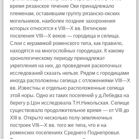
время рязанское течение Оки принадлежало
племенам, оставившим группу рязанско-окских
могильников, наиболее поздние захоронения
которых относятся к VIII—X вв. Вятичские
поселения VIII—X веков — городища и селища.
Слои с керамикой роменского типа, как правило,
находятся на многослойных городищах. К какому
хронологическому периоду принадлежат
укрепления на них, до проведения раскопочных
исследований сказать нельзя. Рядом с городищами
иногда расположены селища с отложениями VIII—X
вв. Известны и отдельно расположенные селища
этой норы. Одно из таких поселений у д.Лебедка на
берегу р.Цон исследовала Т.Н.Никольская. Селище
существовало продолжительное время — от VIII до
XIII в. Открыто несколько полу-земляночных
построек VIII—X вв. того же типа, что и на
роменских поселениях Среднего Поднепровья.