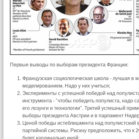
Первые выводы по выборам президента Франции:
Французская социологическая школа - лучшая в м
моделированием. Надо у них учиться;
Эксперименты с успешной победой над популист
инструмента - "чтобы победить популиста, надо с
его лозунги и технологии". Третий успешный прим
выборы президента Австрии и в парламент Ниде
Ценой победы истеблишмента над популистский в
партийной системы. Рискну предположить, что к 2
будет кардинально иной;