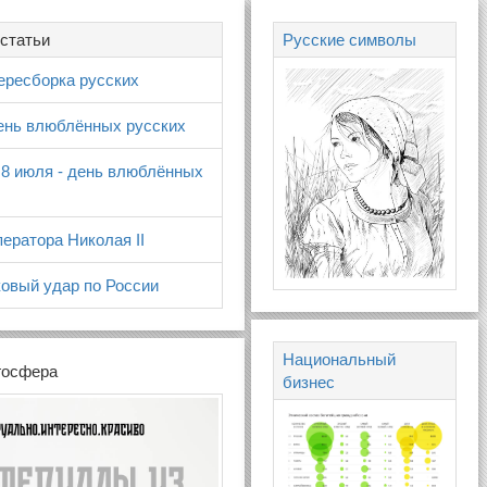
статьи
Русские символы
ересборка русских
день влюблённых русских
 8 июля - день влюблённых
ератора Николая II
овый удар по России
Национальный
госфера
бизнес