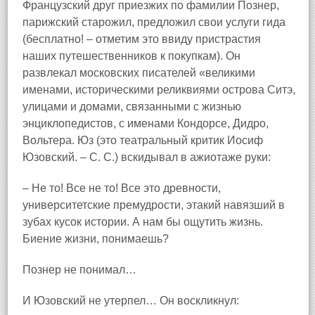
Французский друг приезжих по фамилии Познер,
парижский старожил, предложил свои услуги гида
(бесплатно! – отметим это ввиду пристрастия
наших путешественников к покупкам). Он
развлекал московских писателей «великими
именами, историческими реликвиями острова Ситэ,
улицами и домами, связанными с жизнью
энциклопедистов, с именами Кондорсе, Дидро,
Вольтера. Юз (это театральный критик Иосиф
Юзовский. – С. С.) вскидывал в ажиотаже руки:
– Не то! Все не то! Все это древности,
университетские премудрости, этакий навязший в
зубах кусок истории. А нам бы ощутить жизнь.
Биение жизни, понимаешь?
Познер не понимал…
И Юзовский не утерпел… Он воскликнул: