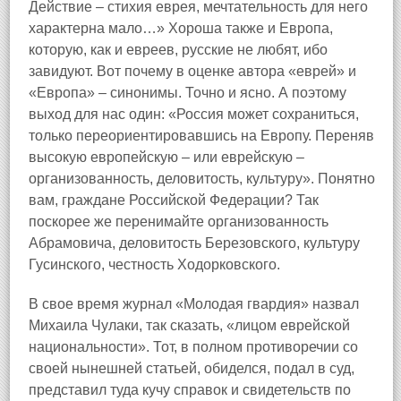
Действие – стихия еврея, мечтательность для него
характерна мало…» Хороша также и Европа,
которую, как и евреев, русские не любят, ибо
завидуют. Вот почему в оценке автора «еврей» и
«Европа» – синонимы. Точно и ясно. А поэтому
выход для нас один: «Россия может сохраниться,
только переориентировавшись на Европу. Переняв
высокую европейскую – или еврейскую –
организованность, деловитость, культуру». Понятно
вам, граждане Российской Федерации? Так
поскорее же перенимайте организованность
Абрамовича, деловитость Березовского, культуру
Гусинского, честность Ходорковского.
В свое время журнал «Молодая гвардия» назвал
Михаила Чулаки, так сказать, «лицом еврейской
национальности». Тот, в полном противоречии со
своей нынешней статьей, обиделся, подал в суд,
представил туда кучу справок и свидетельств по