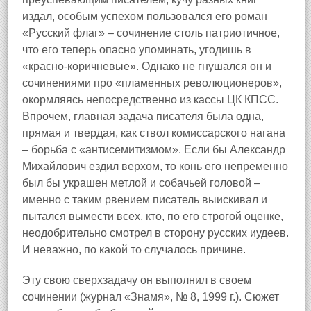
издал, особым успехом пользовался его роман
«Русский флаг» – сочинение столь патриотичное,
что его теперь опасно упоминать, угодишь в
«красно‑коричневые». Однако не гнушался он и
сочинениями про «пламенных революционеров»,
окормляясь непосредственно из кассы ЦК КПСС.
Впрочем, главная задача писателя была одна,
прямая и твердая, как ствол комиссарского нагана
– борьба с «антисемитизмом». Если бы Александр
Михайлович ездил верхом, то конь его непременно
был бы украшен метлой и собачьей головой –
именно с таким рвением писатель выискивал и
пытался вымести всех, кто, по его строгой оценке,
неодобрительно смотрел в сторону русских иудеев.
И неважно, по какой то случалось причине.
Эту свою сверхзадачу он выполнил в своем
сочинении (журнал «Знамя», № 8, 1999 г.). Сюжет