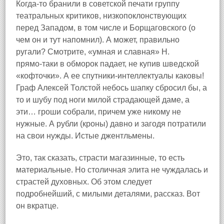
Когда‑то бранили в советской печати группу
театральных критиков, низкопоклонствующих
перед Западом, в том числе и Борщаговского (о
чем он и тут напомнил). А может, правильно
ругали? Смотрите, «умная и славная» Н.
прямо‑таки в обморок падает, не купив шведской
«кофточки». А ее спутники‑интеллектуалы каковы!
Граф Алексей Толстой небось шапку сбросил бы, а
то и шубу под ноги милой страдающей даме, а
эти… гроши собрали, причем уже никому не
нужные. А рубли (кроны) давно и загодя потратили
на свои нужды. Истые джентльмены.
Это, так сказать, страсти магазинные, то есть
материальные. Но столичная элита не чуждалась и
страстей духовных. Об этом следует
подробнейший, с милыми деталями, рассказ. Вот
он вкратце.