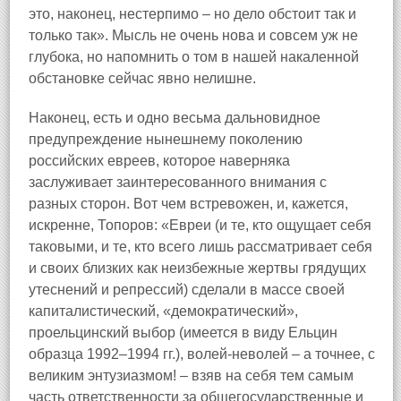
это, наконец, нестерпимо – но дело обстоит так и
только так». Мысль не очень нова и совсем уж не
глубока, но напомнить о том в нашей накаленной
обстановке сейчас явно нелишне.
Наконец, есть и одно весьма дальновидное
предупреждение нынешнему поколению
российских евреев, которое наверняка
заслуживает заинтересованного внимания с
разных сторон. Вот чем встревожен, и, кажется,
искренне, Топоров: «Евреи (и те, кто ощущает себя
таковыми, и те, кто всего лишь рассматривает себя
и своих близких как неизбежные жертвы грядущих
утеснений и репрессий) сделали в массе своей
капиталистический, «демократический»,
проельцинский выбор (имеется в виду Ельцин
образца 1992–1994 гг.), волей‑неволей – а точнее, с
великим энтузиазмом! – взяв на себя тем самым
часть ответственности за общегосударственные и