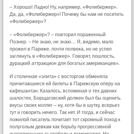
– Хорошо! Ладно! Ну, например, «Фолибержер».
Да, да, «Фолибержер»! Почему бы нам не посетить
«Фолибержер»?
– «Фолибержер»? – повторил пораженный
Познер. – Не знаю, не знаю… Я, видимо, мало
прожил в Париже, почти полвека, но не успел
заглянуть в «Фолибержер». Говорят, пошлость,
дурацкий аттракцион для богатых американцев».
И столичная «элита» с восторгом обменяла
причитавшиеся ей билеты в Парижскую оперу на
кафешантан. Казалось, вспоминая о тех давних
шалостях, Борщаговский должен был бы оценить
вкусы своих коллег – ну, хотя бы в шутку, всерьез
тут и говорить нечего. Так нет. И тогда, и сейчас
пожилой писатель почитает тот скромный поход к
полуголым девкам как борьбу прогрессивной
интеллигенции за свободу и демократию. Не