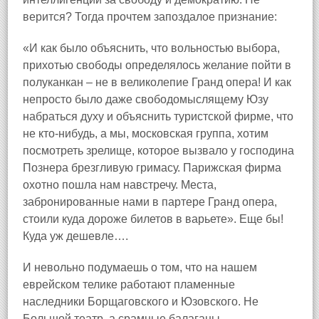
верится? Тогда прочтем запоздалое признание:
«И как было объяснить, что вольностью выбора,
прихотью свободы определялось желание пойти в
полуканкан – не в великолепие Гранд опера! И как
непросто было даже свободомыслящему Юзу
набраться духу и объяснить туристской фирме, что
не кто‑нибудь, а мы, московская группа, хотим
посмотреть зрелище, которое вызвало у господина
Познера брезгливую гримасу. Парижская фирма
охотно пошла нам навстречу. Места,
забронированные нами в партере Гранд опера,
стоили куда дороже билетов в варьете». Еще бы!
Куда уж дешевле….
И невольно подумаешь о том, что на нашем
еврейском телике работают пламенные
наследники Борщаговского и Юзовского. Не
Большой театр, а срамные балаганы