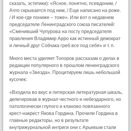
сказать, эстетики): «Ясное, понятно, псевдоним, /
Ачто скрывается под ним, / Еще написано на роже.
/ И кое‑где пониже – тоже». Или вот о недавнем
председателе Ленинградского союза писателей:
«Сменивший Чупурова на посту председателя
правления Владимир Арро как истинный демократ
и личный друг Собчака греб все под себя» и т. п.
Много места уделяет Топоров рассказам о делах в
редакции популярного в прошлом ленинградского
журнала «Звезда». Процитируем лишь небольшой
кусочек:
«Входила во вкус и питерская литературная шваль,
делегировав в журнал честного и небездарного, но
патологически глупого и кланово повязанного
крест‑накрест Якова Гордина. Прочили Гордина в
главные редакторы, но в результате
внутрижурнальной интриги они с Арьевым стали