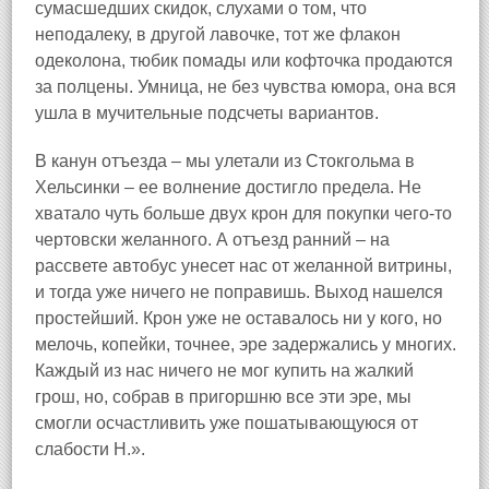
сумасшедших скидок, слухами о том, что
неподалеку, в другой лавочке, тот же флакон
одеколона, тюбик помады или кофточка продаются
за полцены. Умница, не без чувства юмора, она вся
ушла в мучительные подсчеты вариантов.
В канун отъезда – мы улетали из Стокгольма в
Хельсинки – ее волнение достигло предела. Не
хватало чуть больше двух крон для покупки чего‑то
чертовски желанного. А отъезд ранний – на
рассвете автобус унесет нас от желанной витрины,
и тогда уже ничего не поправишь. Выход нашелся
простейший. Крон уже не оставалось ни у кого, но
мелочь, копейки, точнее, эре задержались у многих.
Каждый из нас ничего не мог купить на жалкий
грош, но, собрав в пригоршню все эти эре, мы
смогли осчастливить уже пошатывающуюся от
слабости H.».