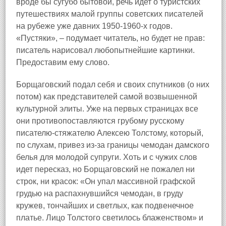
вроде бы сугубо бытовой, речь идет о туристских
путешествиях малой группы советских писателей
на рубеже уже давних 1950‑1960‑х годов.
«Пустяки», – подумает читатель, но будет не прав:
писатель нарисовал любопытнейшие картинки.
Предоставим ему слово.
Борщаговский подал себя и своих спутников (о них
потом) как представителей самой возвышенной
культурной элиты. Уже на первых страницах все
они противопоставляются грубому русскому
писателю‑стяжателю Алексею Толстому, который,
по слухам, привез из‑за границы чемодан дамского
белья для молодой супруги. Хоть и с чужих слов
идет пересказ, но Борщаговский не пожалел ни
строк, ни красок: «Он упал массивной графской
грудью на распахнувшийся чемодан, в груду
кружев, тончайших и светлых, как подвенечное
платье. Лицо Толстого светилось блаженством» и