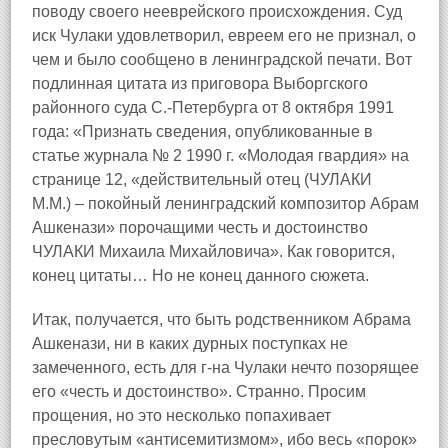
поводу своего нееврейского происхождения. Суд
иск Чулаки удовлетворил, евреем его не признал, о
чем и было сообщено в ленинградской печати. Вот
подлинная цитата из приговора Выборгского
районного суда С.‑Петербурга от 8 октября 1991
года: «Признать сведения, опубликованные в
статье журнала № 2 1990 г. «Молодая гвардия» на
странице 12, «действительный отец (ЧУЛАКИ
М.М.) – покойный ленинградский композитор Абрам
Ашкенази» порочащими честь и достоинство
ЧУЛАКИ Михаила Михайловича». Как говорится,
конец цитаты… Но не конец данного сюжета.
Итак, получается, что быть родственником Абрама
Ашкенази, ни в каких дурных поступках не
замеченного, есть для г‑на Чулаки нечто позорящее
его «честь и достоинство». Странно. Просим
прощения, но это несколько попахивает
пресловутым «антисемитизмом», ибо весь «порок»