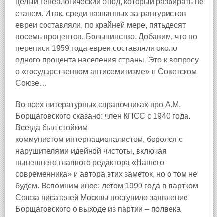
целый генеалогический этюд, который разбирать не
станем. Итак, среди названных загрантуристов
евреи составляли, по крайней мере, пятьдесят
восемь процентов. Большинство. Добавим, что по
переписи 1959 года евреи составляли около
одного процента населения страны. Это к вопросу
о «государственном антисемитизме» в Советском
Союзе…
Во всех литературных справочниках про А.М.
Борщаговского сказано: член КПСС с 1940 года.
Всегда был стойким
коммунистом‑интернационалистом, боролся с
нарушителями идейной чистоты, включая
нынешнего главного редактора «Нашего
современника» и автора этих заметок, но о том не
будем. Вспомним иное: летом 1990 года в партком
Союза писателей Москвы поступило заявление
Борщаговского о выходе из партии – полвека