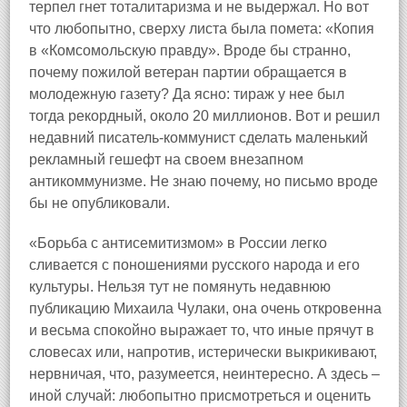
терпел гнет тоталитаризма и не выдержал. Но вот
что любопытно, сверху листа была помета: «Копия
в «Комсомольскую правду». Вроде бы странно,
почему пожилой ветеран партии обращается в
молодежную газету? Да ясно: тираж у нее был
тогда рекордный, около 20 миллионов. Вот и решил
недавний писатель‑коммунист сделать маленький
рекламный гешефт на своем внезапном
антикоммунизме. Не знаю почему, но письмо вроде
бы не опубликовали.
«Борьба с антисемитизмом» в России легко
сливается с поношениями русского народа и его
культуры. Нельзя тут не помянуть недавнюю
публикацию Михаила Чулаки, она очень откровенна
и весьма спокойно выражает то, что иные прячут в
словесах или, напротив, истерически выкрикивают,
нервничая, что, разумеется, неинтересно. А здесь –
иной случай: любопытно присмотреться и оценить