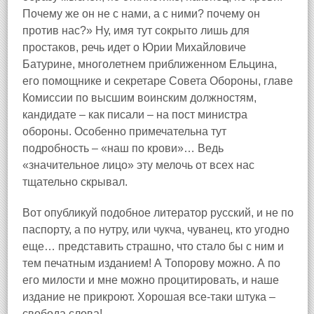
Почему же он не с нами, а с ними? почему он
против нас?» Ну, имя тут сокрыто лишь для
простаков, речь идет о Юрии Михайловиче
Батурине, многолетнем приближенном Ельцина,
его помощнике и секретаре Совета Обороны, главе
Комиссии по высшим воинским должностям,
кандидате – как писали – на пост министра
обороны. Особенно примечательна тут
подробность – «наш по крови»… Ведь
«значительное лицо» эту мелочь от всех нас
тщательно скрывал.
Вот опубликуй подобное литератор русский, и не по
паспорту, а по нутру, или чукча, чуванец, кто угодно
еще… представить страшно, что стало бы с ним и
тем печатным изданием! А Топорову можно. А по
его милости и мне можно процитировать, и наше
издание не прикроют. Хорошая все‑таки штука –
свобода слова!