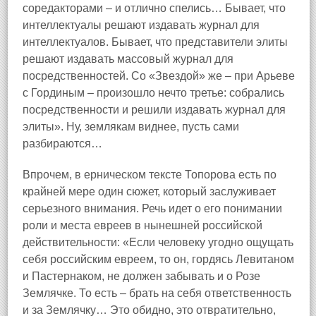
соредакторами – и отлично спелись… Бывает, что
интеллектуалы решают издавать журнал для
интеллектуалов. Бывает, что представители элиты
решают издавать массовый журнал для
посредственностей. Со «Звездой» же – при Арьеве
с Гординым – произошло нечто третье: собрались
посредственности и решили издавать журнал для
элиты». Ну, землякам виднее, пусть сами
разбираются…
Впрочем, в ерническом тексте Топорова есть по
крайней мере один сюжет, который заслуживает
серьезного внимания. Речь идет о его понимании
роли и места евреев в нынешней российской
действительности: «Если человеку угодно ощущать
себя российским евреем, то он, гордясь Левитаном
и Пастернаком, не должен забывать и о Розе
Землячке. То есть – брать на себя ответственность
и за Землячку… Это обидно, это отвратительно,