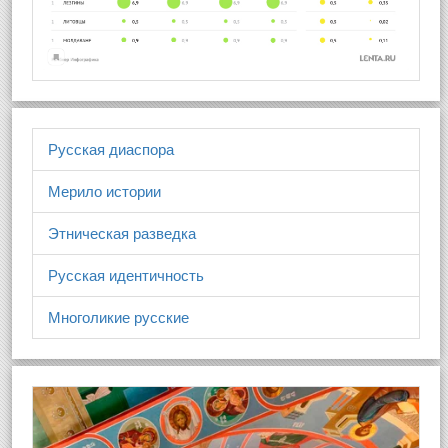
Русская диаспора
Мерило истории
Этническая разведка
Русская идентичность
Многоликие русские