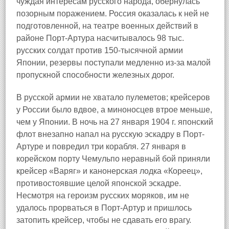
чуждая интересам русского народа, обернулась
позорным поражением. Россия оказалась к ней не
подготовленной, на театре военных действий в
районе Порт-Артура насчитывалось 98 тыс.
русских солдат против 150-тысячной армии
Японии, резервы поступали медленно из-за малой
пропускной способности железных дорог.
В русской армии не хватало пулеметов; крейсеров
у России было вдвое, а миноносцев втрое меньше,
чем у Японии. В ночь на 27 января 1904 г. японский
флот внезапно напал на русскую эскадру в Порт-
Артуре и повредил три корабля. 27 января в
корейском порту Чемульпо неравный бой приняли
крейсер «Варяг» и канонерская лодка «Кореец»,
противостоявшие целой японской эскадре.
Несмотря на героизм русских моряков, им не
удалось прорваться в Порт-Артур и пришлось
затопить крейсер, чтобы не сдавать его врагу.