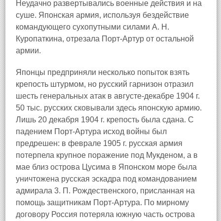
Неудачно развертывались военные действия и на
суше. Японская армия, используя бездействие
командующего сухопутными силами А. Н.
Куропаткина, отрезала Порт-Артур от остальной
армии.
Японцы предприняли несколько попыток взять
крепость штурмом, но русский гарнизон отразил
шесть генеральных атак в августе-декабре 1904 г.
50 тыс. русских сковывали здесь японскую армию.
Лишь 20 декабря 1904 г. крепость была сдана. С
падением Порт-Артура исход войны был
предрешен: в феврале 1905 г. русская армия
потерпела крупное поражение под Мукденом, а в
мае близ острова Цусима в Японском море была
уничтожена русская эскадра под командованием
адмирала 3. П. Рождественского, присланная на
помощь защитникам Порт-Артура. По мирному
договору Россия потеряла южную часть острова