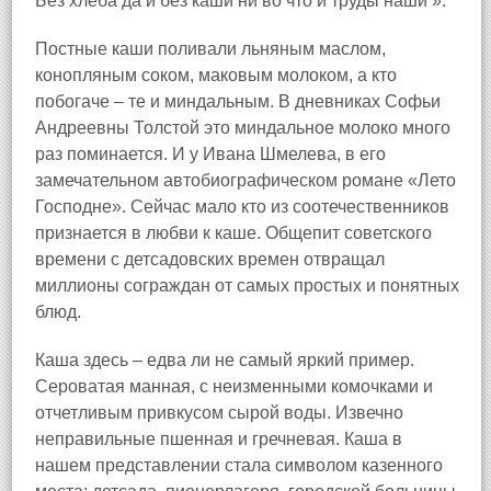
Без хлеба да и без каши ни во что и труды наши ».
Постные каши поливали льняным маслом,
конопляным соком, маковым молоком, а кто
побогаче – те и миндальным. В дневниках Софьи
Андреевны Толстой это миндальное молоко много
раз поминается. И у Ивана Шмелева, в его
замечательном автобиографическом романе «Лето
Господне». Сейчас мало кто из соотечественников
признается в любви к каше. Общепит советского
времени с детсадовских времен отвращал
миллионы сограждан от самых простых и понятных
блюд.
Каша здесь – едва ли не самый яркий пример.
Сероватая манная, с неизменными комочками и
отчетливым привкусом сырой воды. Извечно
неправильные пшенная и гречневая. Каша в
нашем представлении стала символом казенного