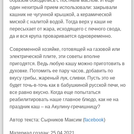
образом обходились с постным маслом. И еще
один нехитрый прием использовали: закрывали
кашник не чугунной крышкой, а керамической
миской с налитой водой. Тогда верх у каши не
пересыхает от жара, исходящего с печного свода,
да и вся крупа проваривается одновременно.
Современной хозяйке, готовящей на газовой или
электрической плите, эти советы вполне
пригодятся. Ведь любую кашу можно приготовить в
духовке. Потомить ее пару часов, добавить по
вкусу грибы, жареный лук, сливки. Пусть это не
будет точь-в-точь как в бабушкиной русской печи, но
все равно вкусно. Когда еще попытаться
реабилитировать наше главное блюдо, как не на
праздник каш – на Акулину-гречишницу?
Автор текста: Сырников Максим (
facebook
)
Материал создан: 25.04.2021