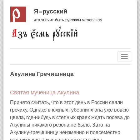
Я русский
что значит быть русским человеком
Навиг
Акулина Гречишница
Святая мученица Акулина
Принято считать, что в этот день в России сеяли
гречиху. Однако в южных губерниях она уже вовсю
цвела, где-нибудь в степных краях ждать посева до
Акулины никакого резона не было. Зато на
Акулину-гречишницу неизменно и повсеместно
варили кашу. Так и назывался этот день –