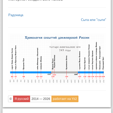
Радоница
Сыта или "сыти"
©
Я русский
2014 — 2026
работает на Yii2