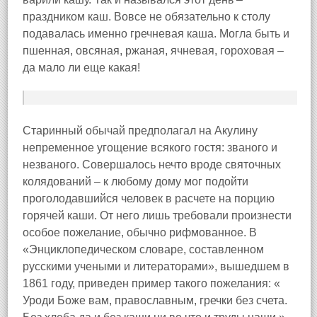
праздником каш. Вовсе не обязательно к столу
подавалась именно гречневая каша. Могла быть и
пшенная, овсяная, ржаная, ячневая, гороховая –
да мало ли еще какая!
Старинный обычай предполагал на Акулину
непременное угощение всякого гостя: званого и
незваного. Совершалось нечто вроде святочных
колядований – к любому дому мог подойти
проголодавшийся человек в расчете на порцию
горячей каши. От него лишь требовали произнести
особое пожелание, обычно рифмованное. В
«Энциклопедическом словаре, составленном
русскими учеными и литераторами», вышедшем в
1861 году, приведен пример такого пожелания: «
Уроди Боже вам, православным, гречки без счета.