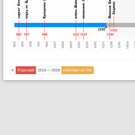
©
Я русский
2014 — 2026
работает на Yii2