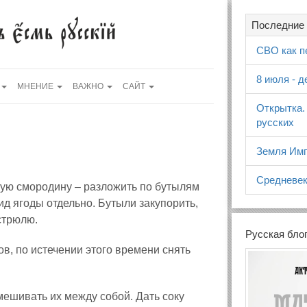
Последние 
СВО как п
8 июля - 
МНЕНИЕ
ВАЖНО
САЙТ
Открытка.
русских
Земля Имп
Средневек
елую смородину – разложить по бутылям
ид ягоды отдельно. Бутыли закупорить,
стрюлю.
Русская бло
в, по истечении этого времени снять
мешивать их между собой. Дать соку