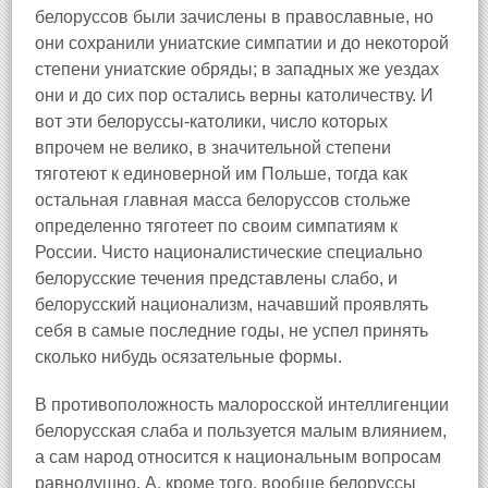
белоруссов были зачислены в православные, но
они сохранили униатские симпатии и до некоторой
степени униатские обряды; в западных же уездах
они и до сих пор остались верны католичеству. И
вот эти белоруссы-католики, число которых
впрочем не велико, в значительной степени
тяготеют к единоверной им Польше, тогда как
остальная главная масса белоруссов стольже
определенно тяготеет по своим симпатиям к
России. Чисто националистические специально
белорусские течения представлены слабо, и
белорусский национализм, начавший проявлять
себя в самые последние годы, не успел принять
сколько нибудь осязательные формы.
В противоположность малоросской интеллигенции
белорусская слаба и пользуется малым влиянием,
а сам народ относится к национальным вопросам
равнодушно. А, кроме того, вообще белоруссы