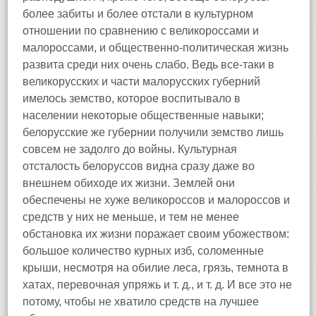
более забиты и более отстали в культурном
отношении по сравнению с великороссами и
малороссами, и общественно-политическая жизнь
развита среди них очень слабо. Ведь все-таки в
великорусских и части малорусских губерний
имелось земство, которое воспитывало в
населении некоторые общественные навыки;
белорусские же губернии получили земство лишь
совсем не задолго до войны. Культурная
отсталость белоруссов видна сразу даже во
внешнем обиходе их жизни. Землей они
обеспечены не хуже великороссов и малороссов и
средств у них не меньше, и тем не менее
обстановка их жизни поражает своим убожеством:
большое количество курных изб, соломенные
крыши, несмотря на обилие леса, грязь, темнота в
хатах, перевочная упряжь и т. д., и т. д. И все это не
потому, чтобы не хватило средств на лучшее