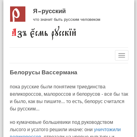
Я русский
что значит быть русским человеком
Навиг
Белорусы Вассермана
пока русские были понятием триединства
великороссов, малороссов и белорусов - все бы так
и было, как вы пишите... то есть, белорус считался
бы русским...
но кумачовые большевики под руководством
лысого и усатого решили иначе: они
уничтожили
великороссов
, отрезали на уровне культуры и