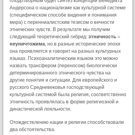
плодотворным будет синтез концепции Бенедикта
Андерсона о национализме как культурной системе
(специфическом способе видения и понимания
мира) с перенниалистским тезисом о вечности
этнических чувств. В результате мы получим
следующий теоретический гибрид:
этничность –
неуничтожима
, но в разные исторические эпохи
она проявляется и говорит на разных культурных
языках. Психоаналитическим языком это можно
назвать трансфером (переносом) биологически
детерминированного этнического чувства на
другие понятия и ситуации. Для европейского и
русского Средневековья господствующей
культурной системой была религия, соответственно
этничность проявлялась в форме религиозной и
династической лояльности.
Отождествлению нации и религии способствовали
два обстоятельства.