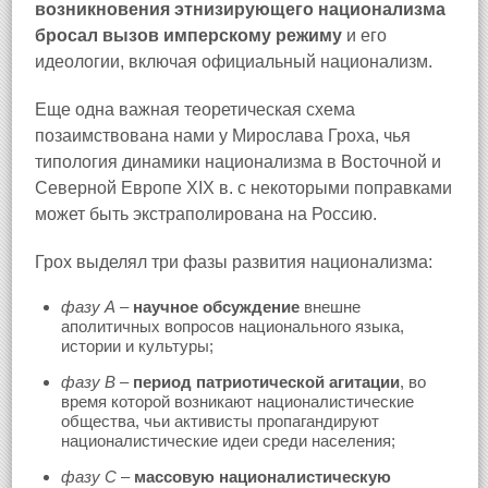
возникновения этнизирующего национализма
бросал вызов имперскому режиму
и его
идеологии, включая официальный национализм.
Еще одна важная теоретическая схема
позаимствована нами у Мирослава Гроха, чья
типология динамики национализма в Восточной и
Северной Европе XIX в. с некоторыми поправками
может быть экстраполирована на Россию.
Грох выделял три фазы развития национализма:
фазу А
–
научное обсуждение
внешне
аполитичных вопросов национального языка,
истории и культуры;
фазу B
–
период патриотической агитации
, во
время которой возникают националистические
общества, чьи активисты пропагандируют
националистические идеи среди населения;
фазу С
–
массовую националистическую