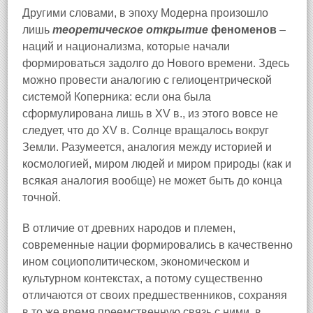
Другими словами, в эпоху Модерна произошло
лишь
теоретическое открытие
феноменов
–
наций и национализма, которые начали
формироваться задолго до Нового времени. Здесь
можно провести аналогию с гелиоцентрической
системой Коперника: если она была
сформулирована лишь в XV в., из этого вовсе не
следует, что до XV в. Солнце вращалось вокруг
Земли. Разумеется, аналогия между историей и
космологией, миром людей и миром природы (как и
всякая аналогия вообще) не может быть до конца
точной.
В отличие от древних народов и племен,
современные нации формировались в качественно
ином социополитическом, экономическом и
культурном контекстах, а потому существенно
отличаются от своих предшественников, сохраняя
в то же время преемственную связь с ними, в