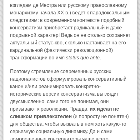
взглядам де Местра или русскому православному
монархизму начала XX в.) ведет к парадоксальным
следствиям: в современном контексте подобный
консерватизм приобретает радикальный и даже
подрывной характер! Ведь он не столько сохраняет
актуальный статус-кво, сколько настаивает на его
кардинальной (фактически революционной)
трансформации во имя
status quo ante
.
Поэтому стремление современных русских
националистов сформулировать консервативный
канон и/или реанимировать конкретно-
исторические версии консерватизма выглядит
двусмысленно: сами того не понимая, они
призывают к революции. Правда,
их идеал не
слишком привлекателен
(и попросту не понятен)
для общества, чтобы вызвать в нем хоть какую-то
серьезную социальную динамику. Да и сами
доморощенные консерваторы чаще всего