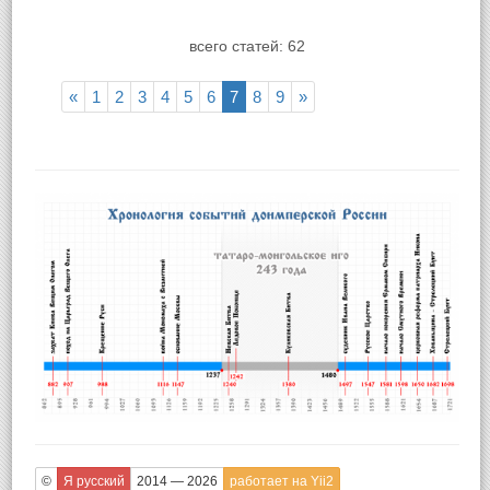
всего статей: 62
«
1
2
3
4
5
6
7
8
9
»
©
Я русский
2014 — 2026
работает на Yii2