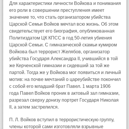
Для характеристики личности Войкова и понимания
его роли в совершении преступления имеет
значение то, что стать организатором убийства
Царской Семьи Войков мечтал всю жизнь. Об этом
свидетельствует его биография, опубликованная
Политиздатом ЦК КПСС в год 50-летия убиения
Царской Семьи. С гимназической скамьи кумиром
Войкова был террорист Желябов, организатор
убийства Государя Александра II, учившийся в той
же Керченской гимназии и сидевший за той же
партой. Тогда же у Войкова мог появиться и личный
мотив: на почве мечтаний о цареубийстве покончил
с собой его младший брат Павел. 1 марта 1906
года Павел Войков проник в актовый зал гимназии,
разрезал сверху донизу портрет Государя Николая
II, а затем застрелился.
П. Л. Войков вступил в террористическую группу,
члены которой сами изготовляли взрывные