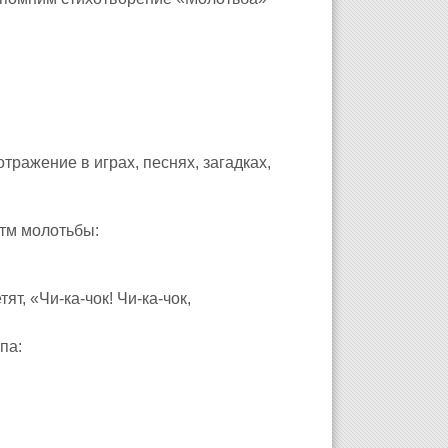
тражение в играх, песнях, загадках,
итм молотьбы:
ят, «Чи-ка-чок! Чи-ка-чок,
па: