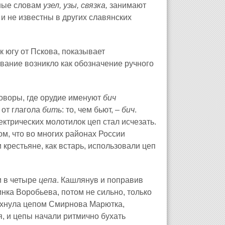
нные словам
узел, узы, связка,
занимают
 и не известны в других славянских
к югу от Пскова, показывает
ование возникло как обозначение ручного
говоры, где орудие именуют
бич
 от глагола
бить
: то, чем бьют, –
бич
.
ктрических молотилок цеп стал исчезать.
ом, что во многих районах России
крестьяне, как встарь, использовали цеп
и в четыре
цепа
. Кашлянув и поправив
инка Воробьева, потом не сильно, только
махнула цепом Смирнова Марютка,
я, и цепы начали ритмично бухать