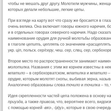
чтобы не мешать друг другу. Молотили мужчины, женщи
которых делали небольшие, легкие цепы.
При взгляде на карту вот что сразу же бросается в гла
очень велика. Она включает говоры южного наречия, б
и в отдельных говорах северного наречия. Надо сказать
наименование орудия для ручной молотьбы образован
в глаголе
цепитъ, цеплять
со значением «расщеплять»,
укр. цiп, польск.
сер/серу
, чеш.
сер
, слвц.
сер
, сербохор
Второе место по распространенности занимают наиме
молотилка.
Названия с этим же корнем известны в не
мл
а
тило
– в сербохорватском,
млат
и
лка
и
млат
и
ло
– 
орудие, которым молотят снопы, выбивая зерна, назы
Аналогично образованы слова
точило
и
точилка
– то, 
Идея скрепленности частей цепа положена в основу 
пр
и
узда,
а также
пр
и
воза,
что, вероятнее всего, видои
с помощью корней
-вяз-
, -(
в
)уз-, которые в свою очере