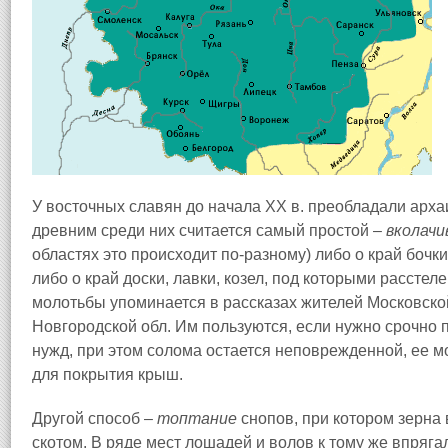
У восточных славян до начала XX в. преобладали арх
древним среди них считается самый простой –
вколачи
областях это происходит по-разному) либо о край бочки,
либо о край доски, лавки, к
о
зел, под которыми расстеле
молотьбы упоминается в рассказах жителей Московско
Новгородской обл. Им пользуются, если нужно срочно
нужд, при этом солома остается неповрежденной, ее м
для покрытия крыш.
Другой способ –
топтание
снопов, при котором зерна
скотом. В ряде мест лошадей и волов к тому же впрягал