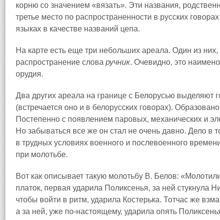
корню со значением «вязать». Эти названия, родстве
третье место по распространенности в русских говорах
языках в качестве названий цепа.
На карте есть еще три небольших ареала. Один из них, 
распространение слова
ручн
и
к
. Очевидно, это наимен
орудия.
Два других ареала на границе с Белорусью выделяют 
(встречается оно и в белорусских говорах). Образовано
Постепенно с появлением паровых, механических и эле
Но забываться все же он стал не очень давно. Дело в т
в трудных условиях военного и послевоенного времени 
при молотьбе.
Вот как описывает такую молотьбу В. Белов: «Молотил
платок, первая ударила Поликсенья, за ней стукнула Н
чтобы войти в ритм, ударила Костерька. Тотчас же вз
а за ней, уже по-настоящему, ударила опять Поликсень