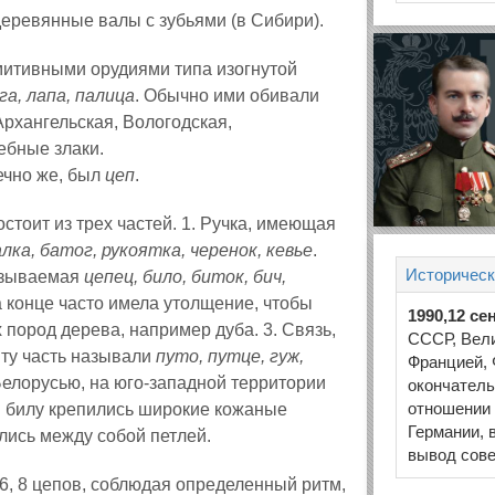
еревянные валы с зубьями (в Сибири).
митивными орудиями типа изогнутой
га, л
а
па, п
а
лица
. Обычно ими обивали
Архангельская, Вологодская,
ебные злаки.
ечно же, был
цеп
.
стоит из трех частей. 1. Ручка, имеющая
а
лка, бат
о
г, руко
я
тка, черен
о
к, кевь
е
.
Историческ
называемая
цеп
е
ц, б
и
ло, бит
о
к, бич,
а конце часто имела утолщение, чтобы
1990,12 се
 пород дерева, например дуба. 3. Связь,
СССР, Вел
Эту часть называли
п
у
то, п
у
тце, гуж,
Францией, 
 Белорусью, на юго-западной территории
окончатель
отношении 
и билу крепились широкие кожаные
Германии, 
лись между собой петлей.
вывод сове
 6, 8 цепов, соблюдая определенный ритм,