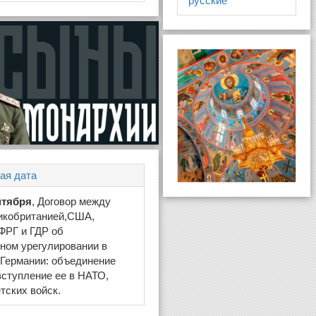
русские
ая дата
нтября
, Договор между
икобританией,США,
ФРГ и ГДР об
ном урегулировании в
Германии: объединение
вступление ее в НАТО,
тских войск.