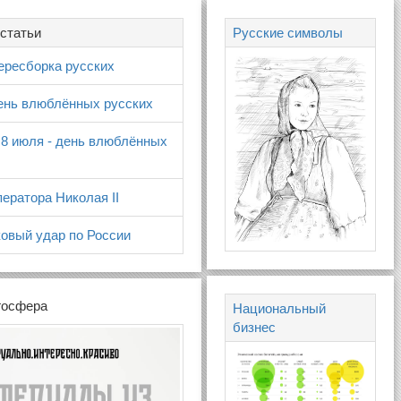
статьи
Русские символы
ересборка русских
день влюблённых русских
 8 июля - день влюблённых
ератора Николая II
овый удар по России
госфера
Национальный
бизнес