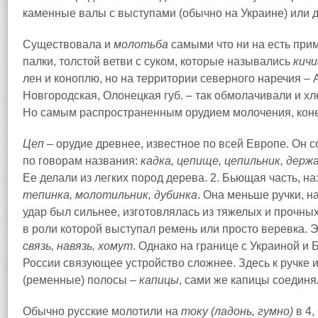
каменные валы с выступами (обычно на Украине) или д
Существовала и
молотьба
самыми что ни на есть при
палки, толстой ветви с суком, которые назывались
кич
и
лен и коноплю, но на территории северного наречия – 
Новгородская, Олонецкая губ. – так обмолачивали и хл
Но самым распространенным орудием молочения, кон
Цеп
– орудие древнее, известное по всей Европе. Он со
по говорам названия:
к
а
дка, цеп
и
ще, цеп
и
льник, держ
Ее делали из легких пород дерева. 2. Бьющая часть, 
теп
и
нка, молотильн
и
к, дуб
и
нка
. Она меньше ручки, н
удар был сильнее, изготовлялась из тяжелых и прочных
в роли которой выступал ремень или просто веревка. 
связь, н
а
вязь, хом
у
т
. Однако на границе с Украиной и
России связующее устройство сложнее. Здесь к ручке 
(ременные) полосы –
к
а
п
и
цы
, сами же капицы соединя
Обычно русские молотили на
току (лад
о
нь, гумн
о
)
в 4,