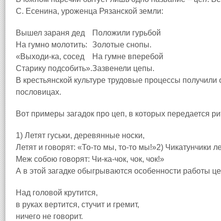
С. Есенина, уроженца Рязанской земли:
Вышел з
а
раня дед
Положили гурьбой
На гумно молотить:
Золотые снопы.
«Выходи-ка, сосед
На гумне вперебой
Старику подсобить».
Зазвенели цепы.
В крестьянской культуре трудовые процессы получили о
пословицах.
Вот примеры загадок про цеп, в которых передается р
1) Летят гуськи, деревянные носки,
Летят и говорят: «То-то мы, то-то мы!»2) Чикатунчики лет
Меж собою говорят: Чи-ка-чок, чок, чок!»
А в этой загадке обыгрываются особенности работы це
Над головой крутится,
в руках вертится, стучит и гремит,
ничего не говорит.