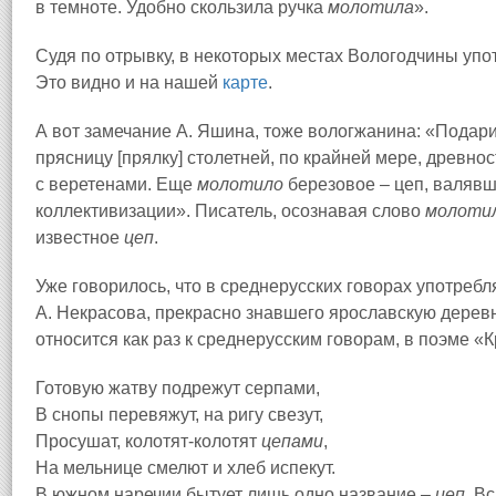
в темноте. Удобно скользила ручка
молотила
».
Судя по отрывку, в некоторых местах Вологодчины уп
Это видно и на нашей
карте
.
А вот замечание А. Яшина, тоже вологжанина: «Подар
прясницу [прялку] столетней, по крайней мере, древно
с веретенами. Еще
молотило
березовое – цеп, валявш
коллективизации». Писатель, осознавая слово
молоти
известное
цеп
.
Уже говорилось, что в среднерусских говорах употре
А. Некрасова, прекрасно знавшего ярославскую дерев
относится как раз к среднерусским говорам, в поэме «
Готовую жатву подрежут серпами,
В снопы перевяжут, на ригу свезут,
Просушат, колотят-колотят
цепами
,
На мельнице смелют и хлеб испекут.
В южном наречии бытует лишь одно название –
цеп
. В