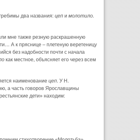
отребимы два названия:
цеп
и
молотило.
или мне также резную раскрашенную
сти… А к пряснице – плетеную веретеницу
ийся без надобности почти с начала
ло
как местное, объясняет его через всем
бляется наименование
цеп
. У Н.
ню, а часть говоров Ярославщины
Крестьянские дети» находим:
спомним стихотворение «Молотьба»