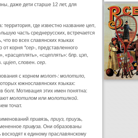
ны, даже дети старше 12 лет, для
за: территория, где известно название
цеп
,
ольшую часть среднерусских, встречается
, что во всех славянских языках
о от корня
*сeр-
, представленного
 «расцеплять», «сцеплять»: блр. цэп,
в.
цujеn
, словен.
сeр
.
нования с корнем
молот-: молотило,
которых южнославянских языках:
в болг. Мотивация этих имен понятна:
вают
молотилом
или
молотилкой
.
чем точат.
наименований
пр
и
вязь, пр
и
уз, пр
и
узь,
змененное
пр
и
вуза.
Они образованы
дь восходят к единому праславянскому