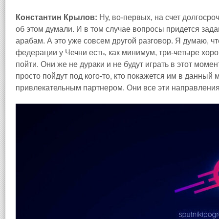
Константин Крылов:
Ну, во-первых, на счет долгосроч
об этом думали. И в том случае вопросы придется задав
арабам. А это уже совсем другой разговор. Я думаю, ч
федерации у Чечни есть, как минимум, три-четыре хор
пойти. Они же не дураки и не будут играть в этот моме
просто пойдут под кого-то, кто покажется им в данный
привлекательным партнером. Они все эти направления