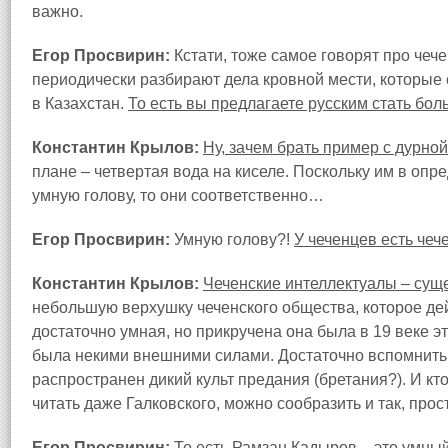
важно.
Егор Просвирин:
Кстати, тоже самое говорят про чече
периодически разбирают дела кровной мести, которые
в Казахстан.
То есть вы предлагаете русским стать бо
Константин Крылов:
Ну, зачем брать пример с дурной
плане – четвертая вода на киселе. Поскольку им в оп
умную голову, то они соответственно…
Егор Просвирин:
Умную голову?!
У чеченцев есть че
Константин Крылов:
Чеченские интеллектуалы – сущ
небольшую верхушку чеченского общества, которое дей
достаточно умная, но прикручена она была в 19 веке э
была некими внешними силами. Достаточно вспомнить,
распространен дикий культ предания (бретания?). И кто
читать даже Галковского, можно сообразить и так, прос
Егор Просвирин:
То есть Рамзан Кадыров – это умный