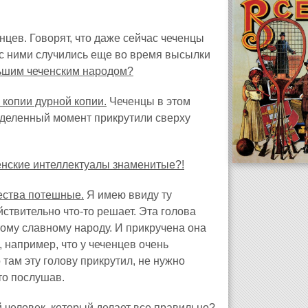
нцев. Говорят, что даже сейчас чеченцы
 с ними случились еще во время высылки
льшим чеченским народом?
 копии дурной копии.
Чеченцы в этом
ределенный момент прикрутили сверху
ченские интеллектуалы знаменитые?!
ества потешные.
Я имею ввиду ту
ствительно что-то решает. Эта голова
тому славному народу. И прикручена она
 например, что у чеченцев очень
 там эту голову прикрутил, не нужно
то послушав.
 человек, который делает все правильно?