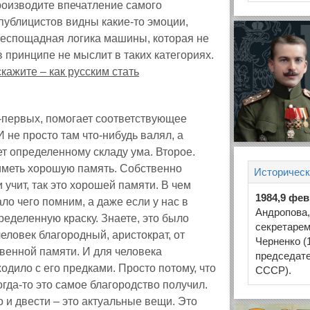
оизводите впечатление самого
публицистов видны какие-то эмоции,
 беспощадная логика машины, которая не
в принципе не мыслит в таких категориях.
кажите – как русским стать
-первых, помогает соответствующее
 не просто там что-нибудь валял, а
т определенному складу ума. Второе.
иметь хорошую память. Собственно
Историческ
 учит, так это хорошей памяти. В чем
1984,9 фе
ло чего помним, а даже если у нас в
Андропова,
пределенную краску. Знаете, это было
секретарем
еловек благородный, аристократ, от
Черненко (
венной памяти. И для человека
председат
одило с его предками. Просто потому, что
СССР).
огда-то это самое благородство получил.
то и двести – это актуальные вещи. Это