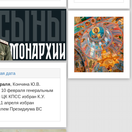
ая дата
враля
, Кончина Ю.В.
 10 февраля генеральным
 ЦК КПСС избран К.У.
11 апреля избран
елем Президиума ВС