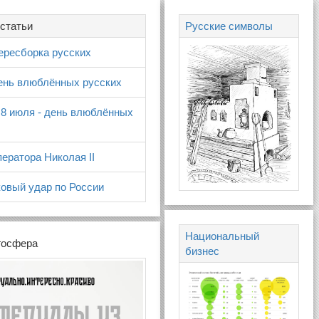
статьи
Русские символы
ересборка русских
день влюблённых русских
 8 июля - день влюблённых
ератора Николая II
овый удар по России
Национальный
госфера
бизнес