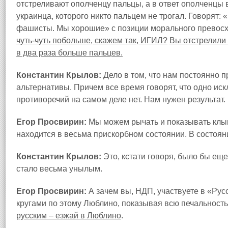
отстреливают ополченцу пальцы, а в ответ ополченцы
украинца, которого никто пальцем не трогал. Говорят: «
фашисты. Мы хорошие» с позиции морального превос
чуть-чуть побольше, скажем так, ИГИЛ?
Вы отстрелили 
в два раза больше пальцев.
Константин Крылов:
Дело в том, что нам постоянно 
альтернативы. Причем все время говорят, что одно искл
противоречий на самом деле нет. Нам нужен результат.
Егор Просвирин:
Мы можем рычать и показывать клык
находится в весьма прискорбном состоянии. В состоян
Константин Крылов:
Это, кстати говоря, было бы еще
стало весьма унылым.
Егор Просвирин:
А зачем вы, НДП, участвуете в «Рус
кругами по этому Люблино, показывая всю печальность
русским – езжай в Люблино
.