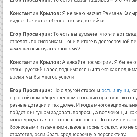
Константин Крылов:
Я не знаю насчет Рамзана Кадыро
видно. Так вот особенно это видно сейчас.
Егор Просвирин:
То есть вы думаете, что эти вот сва
стрелять по силовикам – они в итоге в долгосрочной пе
чеченцев к чему-то хорошему?
Константин Крылов:
А давайте посмотрим. Я бы не отк
чтобы русский народ поднимался бы также как поднимал
время мы бы многое успели.
Егор Просвирин:
Но с другой стороны
есть ингуши
, к
в российском общественном сознании практически отсу
разные дотации и так далее. И когда многонациональна
пойдет к ингушам задавать вопросы, а вот чеченцы, к
могут дождаться некоторых вопросов. Поэтому, не каже
бронзовыми изваяниями львов в горных селах, это не
стратегия, если брать среднесрочную перспективу.