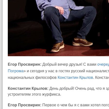
Егор Просвирин:
Добрый вечер друзья! С вами
очере
Погрома
» и сегодня у нас в гостях русский национали
национальных философов
Константин Крылов
. Конста
Константин Крылов:
День добрый! Очень рад, что я з
устроителям этого журфикса.
Егор Просвирин:
Первое о чем бы я с вами хотел погов