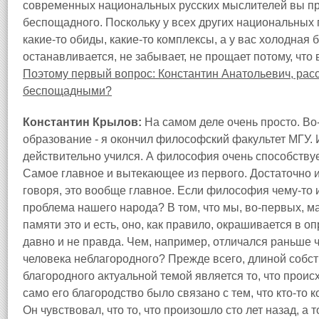
современных национальных русских мыслителей вы пр
беспощадного. Поскольку у всех других национальных 
какие-то обиды, какие-то комплексы, а у вас холодная
останавливается, не забывает, не прощает потому, что 
Поэтому первый вопрос: Константин Анатольевич, расс
беспощадными?
Константин Крылов:
На самом деле очень просто. Во
образование - я окончил философский факультет МГУ. И
действительно учился. А философия очень способствуе
Самое главное и вытекающее из первого. Достаточно 
говоря, это вообще главное. Если философия чему-то и
проблема нашего народа? В том, что мы, во-первых, ма
памяти это и есть, оно, как правило, окрашивается в о
давно и не правда. Чем, например, отличался раньше ч
человека неблагородного? Прежде всего, длиной собст
благородного актуальной темой является то, что происх
само его благородство было связано с тем, что кто-то к
Он чувствовал, что то, что произошло сто лет назад, а 