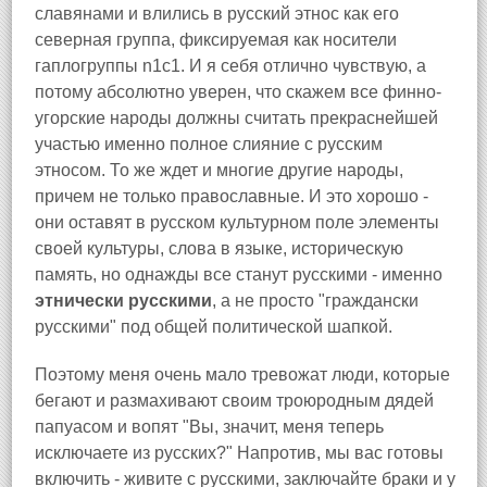
славянами и влились в русский этнос как его
северная группа, фиксируемая как носители
гаплогруппы n1c1. И я себя отлично чувствую, а
потому абсолютно уверен, что скажем все финно-
угорские народы должны считать прекраснейшей
участью именно полное слияние с русским
этносом. То же ждет и многие другие народы,
причем не только православные. И это хорошо -
они оставят в русском культурном поле элементы
своей культуры, слова в языке, историческую
память, но однажды все станут русскими - именно
этнически русскими
, а не просто "граждански
русскими" под общей политической шапкой.
Поэтому меня очень мало тревожат люди, которые
бегают и размахивают своим троюродным дядей
папуасом и вопят "Вы, значит, меня теперь
исключаете из русских?" Напротив, мы вас готовы
включить - живите с русскими, заключайте браки и у