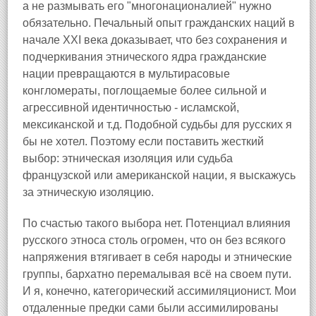
а не размывать его "многонационалией" нужно
обязательно. Печальный опыт гражданских наций в
начале XXI века доказывает, что без сохранения и
подчеркивания этнического ядра гражданские
нации превращаются в мультирасовые
конгломераты, поглощаемые более сильной и
агрессивной идентичностью - исламской,
мексиканской и т.д. Подобной судьбы для русских я
бы не хотел. Поэтому если поставить жесткий
выбор: этническая изоляция или судьба
французской или американской нации, я выскажусь
за этническую изоляцию.
По счастью такого выбора нет. Потенциал влияния
русского этноса столь огромен, что он без всякого
напряжения втягивает в себя народы и этнические
группы, бархатно перемалывая всё на своем пути.
И я, конечно, категорический ассимиляционист. Мои
отдаленные предки сами были ассимилированы