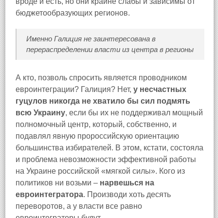
вроде и есть, но они крайне слабы и зависимы от
бюджетообразующих регионов.
Именно Галиция не заинтересована в
перераспределении власти из центра в регионы
А кто, позволь спросить является проводником
евроинтеграции? Галиция? Нет,
у несчастных
гуцулов никогда не хватило бы сил подмять
всю Украину
, если бы их не поддерживал мощный
полномочный центр, который, собственно, и
подавлял явную пророссийскую ориентацию
большинства избирателей. В этом, кстати, состояла
и проблема невозможности эффективной работы
на Украине российской «мягкой силы». Кого из
политиков ни возьми –
нарвешься на
евроинтегратора
. Производи хоть десять
переворотов, а у власти все равно
евроинтеграторы будут.