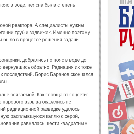
пояс в воде, неясна была степень
зоной реактора. А специалисты нужны
етении труб и задвижек. Именно поэтому
м было в процессе решения задачи
фонарики, добрались по пояс в воде до
о вернувшись обратно. Радиация их тоже
х последствий. Борис Баранов скончался
овы.
олне осязаемой. Как сообщают соцсети:
 парового взрыва оказались не
ий радиационной разведке удалось
омную расплывшуюся каплю с серой,
снования равнялась шести квадратным