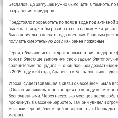
Беспалов. До заглушек нужно было идти в темноте, по 
разрушения коридоров.
Предстояло проработать по пояс в воде под активной 
были для того, чтобы разобраться в сложном хитроспл
было нереально послать туда военных. Главным риско
получить смертельную дозу, как ранее пожарные.
Герои, облачившись в гидрокостюмы, теряя по дороге 
точки и блестяще выполнили свою задачу, благополучн
сравнительно пощадила — обошлось без драматически
в 2005 году в 64 года, Ананенко и Беспалов живы-здор
Угроза, существовавшая в связи с бассейном, была вп
«Опасения ликвидаторов аварии по поводу возможного
беспочвенными. Через несколько месяцев после событ
проникнуть в бассейн-барботёр. Там они увидели огр
местами чёрной, блестящей поверхностью. Площадь о
метрам.