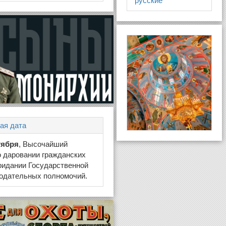
русские
ая дата
тября
, Высочайший
 даровании гражданских
ридании Государственной
нодательных полномочий.