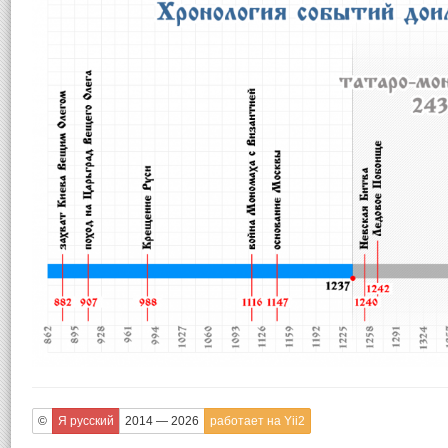
©
Я русский
2014 — 2026
работает на Yii2