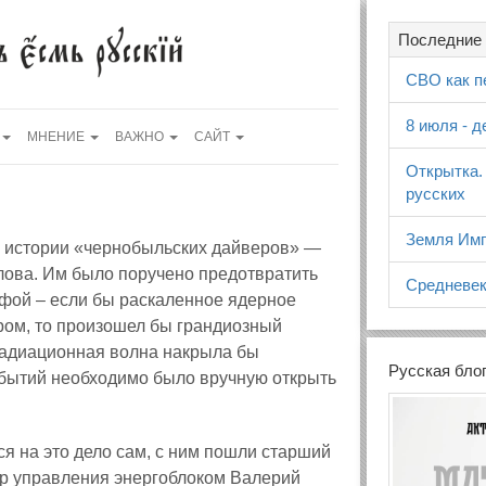
Последние 
СВО как п
8 июля - 
МНЕНИЕ
ВАЖНО
САЙТ
Открытка.
русских
Земля Имп
 истории «чернобыльских дайверов» —
лова. Им было поручено предотвратить
Средневек
офой – если бы раскаленное ядерное
ром, то произошел бы грандиозный
радиационная волна накрыла бы
Русская бло
обытий необходимо было вручную открыть
 на это дело сам, с ним пошли старший
р управления энергоблоком Валерий