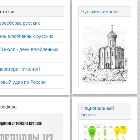
статьи
Русские символы
ересборка русских
день влюблённых русских
 8 июля - день влюблённых
ератора Николая II
овый удар по России
госфера
Национальный
бизнес