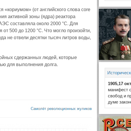
я «кориумом» (от английского слова core
ния активной зоны (ядра) реактора
АЭС составляла около 2000 °C. Для
от 500 до 1200 °C. Что могло произойти,
да не отвели десятки тысяч литров воды,
окойных сдержанных людей, которые
нью для выполнения долга.
Историческ
1905,17 ок
манифест о
свобод и п
думе зако
Самолёт революционных жуликов