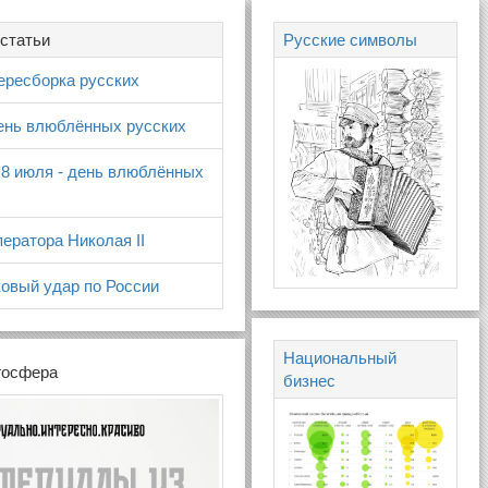
статьи
Русские символы
ересборка русских
день влюблённых русских
 8 июля - день влюблённых
ератора Николая II
овый удар по России
Национальный
госфера
бизнес