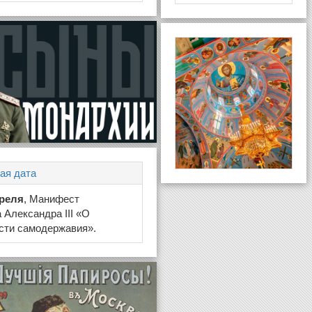
ая дата
преля
, Манифест
 Александра III «О
сти самодержавия».