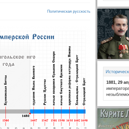
Политическая русскость
Историческ
1881, 29 а
императора
незыблемо