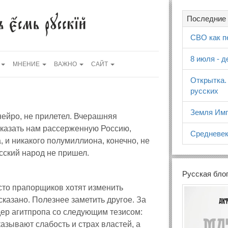
Последние 
СВО как п
8 июля - 
МНЕНИЕ
ВАЖНО
САЙТ
Открытка.
русских
Земля Имп
нейро, не прилетел. Вчерашняя
казать нам рассерженную Россию,
Средневек
а, и никакого полумиллиона, конечно, не
сский народ не пришел.
Русская бло
 "сто прапорщиков хотят изменить
сказано. Полезнее заметить другое. За
ер агитпропа со следующим тезисом:
азывают слабость и страх властей, а