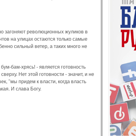
чно загоняют революционных жуликов в
ентов на улицах остаются только самые
бенно сильный ветер, а таких много не
бум-бам-хрясь! - является готовность
верху. Нет этой готовности - значит, и не
век, "мы придем к власти, когда власть
кая. И слава Богу.