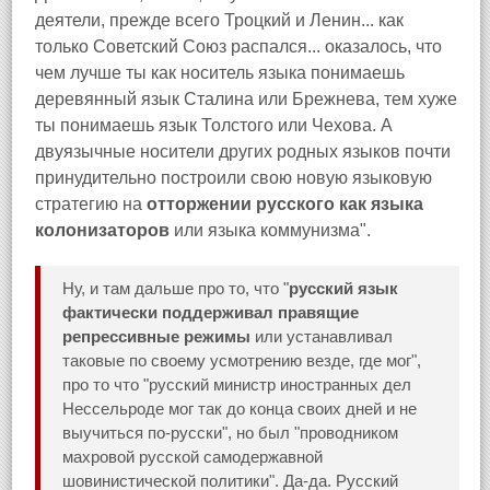
деятели, прежде всего Троцкий и Ленин... как
только Советский Союз распался... оказалось, что
чем лучше ты как носитель языка понимаешь
деревянный язык Сталина или Брежнева, тем хуже
ты понимаешь язык Толстого или Чехова. А
двуязычные носители других родных языков почти
принудительно построили свою новую языковую
стратегию на
отторжении русского как языка
колонизаторов
или языка коммунизма".
Ну, и там дальше про то, что "
русский язык
фактически поддерживал правящие
репрессивные режимы
или устанавливал
таковые по своему усмотрению везде, где мог",
про то что "русский министр иностранных дел
Нессельроде мог так до конца своих дней и не
выучиться по-русски", но был "проводником
махровой русской самодержавной
шовинистической политики". Да-да. Русский