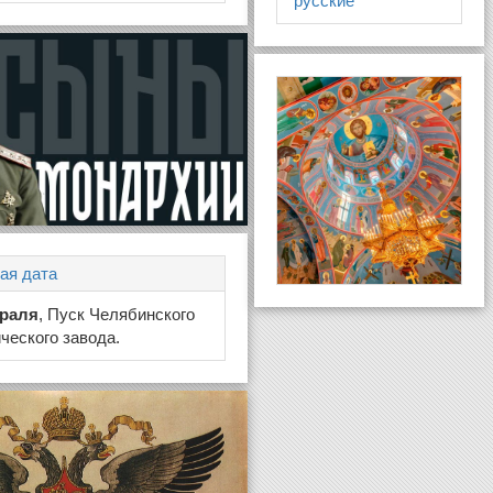
русские
ая дата
враля
, Пуск Челябинского
ческого завода.