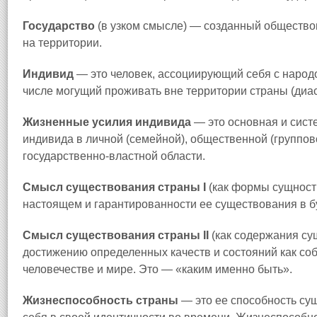
Государство
(в узком смысле) — созданный обществом
на территории.
Индивид
— это человек, ассоциирующий себя с народ
числе могущий проживать вне территории страны (диас
Жизненные усилия индивида
— это основная и сист
индивида в личной (семейной), общественной (группо
государственно-властной области.
Смысл существования страны I
(как формы сущности
настоящем и гарантированности ее существования в б
Смысл существования страны II
(как содержания су
достижению определенных качеств и состояний как соб
человечестве и мире. Это — «каким именно быть».
Жизнеспособность страны
— это ее способность сущ