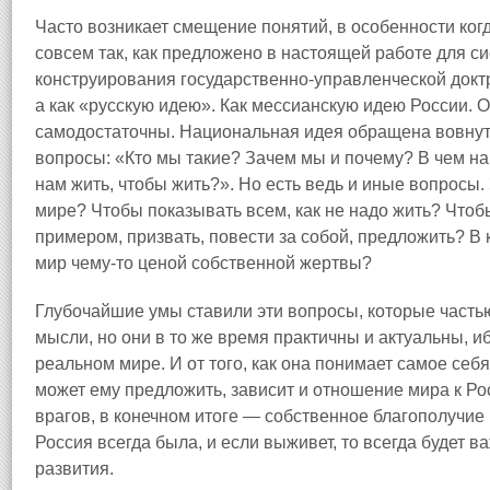
Часто возникает смещение понятий, в особенности ко
совсем так, как предложено в настоящей работе для с
конструирования государственно-управленческой доктр
а как «русскую идею». Как мессианскую идею России. Он
самодостаточны. Национальная идея обращена вовнутр
вопросы: «Кто мы такие? Зачем мы и почему? В чем н
нам жить, чтобы жить?». Но есть ведь и иные вопросы
мире? Чтобы показывать всем, как не надо жить? Чтобы
примером, призвать, повести за собой, предложить? В 
мир чему-то ценой собственной жертвы?
Глубочайшие умы ставили эти вопросы, которые часть
мысли, но они в то же время практичны и актуальны, иб
реальном мире. И от того, как она понимает самое себя,
может ему предложить, зависит и отношение мира к Ро
врагов, в конечном итоге — собственное благополучие 
Россия всегда была, и если выживет, то всегда будет
развития.