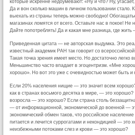
которые искренне недоумевают: «Ну и что? Ну, угасает
Да и вон сколько машин в личном пользовании стало. К
выехать из страны теперь можно свободно! Обогащать
магазинах ломятся от всего. Оставьте нас в покое! Не
Дайте попотреблять! Да и какая мне разница, где жить
Приведенная цитата — не авторская выдумка. Это реа
известный академик РАН так говорит со всероссийской т
Такая точка зрения имеет место. Но достаточно легко в
Меньшинство часто впадает в эгоцентризм. «Мне хорошо
хорошо». Но вот это уже с очевидностью может быть и н
Если 20% населения нищие — это значит всем хорошо?
как в странах восьмого десятка в мире, — это хорошо?
возросла — это хорошо? Если страна столь беззащитна
— от информационной, экономической до военной — 
экономический обмен таков, что российское население
питается и лечится суррогатами и некондицией — это 
неизбежными потоками слез и крови — это хорошо?