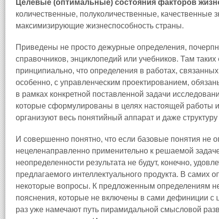
Целевые (оптимальные) состояния факторов жизн
количественные, полуколичественные, качественные з
максимизирующие жизнеспособность страны.
Приведены не просто дежурные определения, почерпн
справочников, энциклопедий или учебников. Там таких
принципиально, что определения в работах, связанны
особенно, с управленческим проектированием, обяза
в рамках конкретной поставленной задачи исследован
которые сформулированы в целях настоящей работы и 
организуют весь понятийный аппарат и даже структуру
И совершенно понятно, что если базовые понятия не 
нецеленаправленно применительно к решаемой задаче
неопределенности результата не будут, конечно, удовл
предлагаемого интеллектуального продукта. В самих о
некоторые вопросы. К предложенным определениям н
пояснения, которые не включены в сами дефиниции с ц
раз уже намечают путь пирамидальной смысловой разв