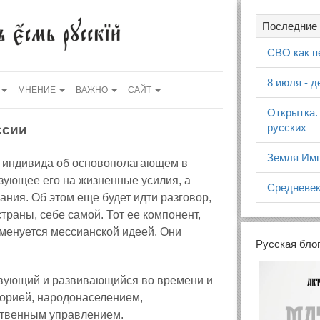
Последние 
СВО как п
8 июля - 
МНЕНИЕ
ВАЖНО
САЙТ
Открытка.
русских
ссии
Земля Имп
 индивида об основополагающем в
зующее его на жизненные усилия, а
Средневек
ния. Об этом еще будет идти разговор,
траны, себе самой. Тот ее компонент,
именуется мессианской идеей. Они
Русская бло
твующий и развивающийся во времени и
торией, народонаселением,
ственным управлением.