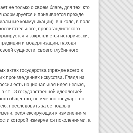
ет не только о своем благе, для тех, кто
дея формируется и прививается прежде
иальные коммуникации), в школе, в поле
воспитательного, пропагандистского
мируется и закрепляется исторически,
 традиции и модернизации, находя
воей сущности, своего глубинного
х актах государства (прежде всего в
ых произведениях искусства. Глядя на
оссии есть национальная идея нельзя,
в ст. 13 государственной идеологией.
лько общество, но именно государство
ю, преследовать за ее подрыв.
ремени, рефлексирующая к изменениям
сти которой измеряется поколениями, а