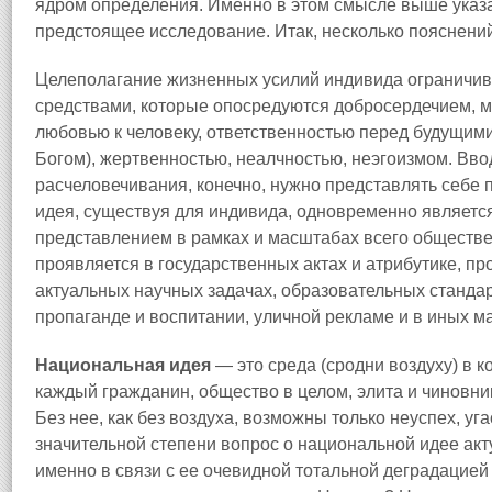
ядром определения. Именно в этом смысле выше указа
предстоящее исследование. Итак, несколько пояснений
Целеполагание жизненных усилий индивида ограничива
средствами, которые опосредуются добросердечием, 
любовью к человеку, ответственностью перед будущи
Богом), жертвенностью, неалчностью, неэгоизмом. Вво
расчеловечивания, конечно, нужно представлять себе п
идея, существуя для индивида, одновременно являет
представлением в рамках и масштабах всего обществен
проявляется в государственных актах и атрибутике, пр
актуальных научных задачах, образовательных стандар
пропаганде и воспитании, уличной рекламе и в иных 
Национальная идея
— это среда (сродни воздуху) в к
каждый гражданин, общество в целом, элита и чиновник
Без нее, как без воздуха, возможны только неуспех, уг
значительной степени вопрос о национальной идее ак
именно в связи с ее очевидной тотальной деградацией 