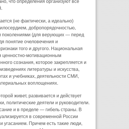
но, что определения организуют все
.
ется (не фактически, а идеально)
милосердием, добропорядочностью,
ми поколениями (для верующих — перед
дя понятие очеловечения и
ризнаки того и другого. Национальная
ся ценностно-мотивационным
ного сознания, которое закрепляется и
оизведениях литературы и искусства,
тах и учебниках, деятельности СМИ,
материальных воплощениях.
оторой живет, развивается и действует
и, политические деятели и руководители.
асание и в пределе — гибель страны. В
туализируется в современной России
и угасанием. Причем есть такие люди,