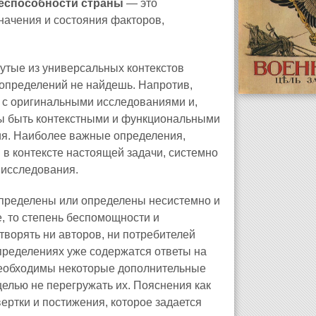
еспособности страны
— это
начения и состояния факторов,
утые из универсальных контекстов
 определений не найдешь. Напротив,
х с оригинальными исследованиями и,
ны быть контекстными и функциональными
ия. Наиболее важные определения,
в контексте настоящей задачи, системно
 исследования.
определены или определены несистемно и
, то степень беспомощности и
етворять ни авторов, ни потребителей
пределениях уже содержатся ответы на
еобходимы некоторые дополнительные
елью не перегружать их. Пояснения как
ертки и постижения, которое задается