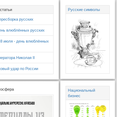
статьи
Русские символы
ересборка русских
день влюблённых русских
 8 июля - день влюблённых
ератора Николая II
овый удар по России
госфера
Национальный
бизнес