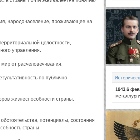
ость страны почти эквивалентна понятию
ия, народонаселение, проживающее на
территориальной целостности,
ного управления.
 мир от расчеловечивания.
езультативность по публично
Историческ
1943,6 фе
металлурги
оров жизнеспособности страны,
 обстоятельства, потенциалы, состояния
собность страны.