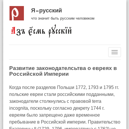
Я русский
что значит быть русским человеком
Навиг
Развитие законодателсьтва о евреях в
Российской Империи
Когда после разделов Польши 1772, 1793 и 1795 гг.
польские евреи стали российскими подданными,
законодатели столкнулись с правовой terra
incognita, поскольку согласно декрету 1744 г.
евреям было запрещено даже временное
пребывание в Российской империи. Правительство
Екатерины II (1729–1796, императрица с 1762) не