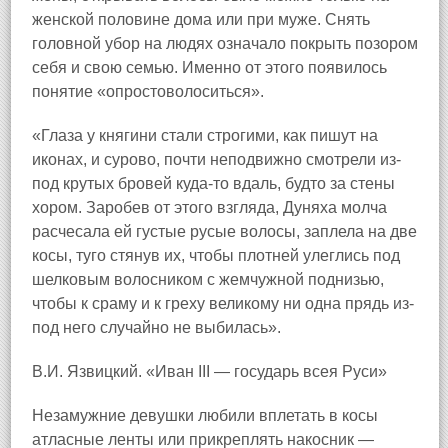
женской половине дома или при муже. Снять
головной убор на людях означало покрыть позором
себя и свою семью. Именно от этого появилось
понятие «опростоволоситься».
«Глаза у княгини стали строгими, как пишут на
иконах, и сурово, почти неподвижно смотрели из-
под крутых бровей куда-то вдаль, будто за стены
хором. Заробев от этого взгляда, Дуняха молча
расчесала ей густые русые волосы, заплела на две
косы, туго стянув их, чтобы плотней улеглись под
шелковым волосником с жемчужной поднизью,
чтобы к сраму и к греху великому ни одна прядь из-
под него случайно не выбилась».
В.И. Язвицкий. «Иван III — государь всея Руси»
Незамужние девушки любили вплетать в косы
атласные ленты или прикреплять накосник —