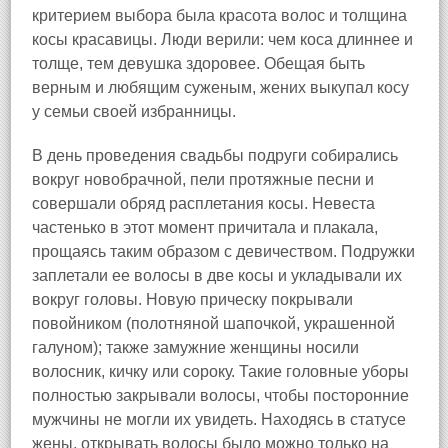
критерием выбора была красота волос и толщина
косы красавицы. Люди верили: чем коса длиннее и
толще, тем девушка здоровее. Обещая быть
верным и любящим суженым, жених выкупал косу
у семьи своей избранницы.
В день проведения свадьбы подруги собирались
вокруг новобрачной, пели протяжные песни и
совершали обряд расплетания косы. Невеста
частенько в этот момент причитала и плакала,
прощаясь таким образом с девичеством. Подружки
заплетали ее волосы в две косы и укладывали их
вокруг головы. Новую прическу покрывали
повойником (полотняной шапочкой, украшенной
галуном); также замужние женщины носили
волосник, кичку или сороку. Такие головные уборы
полностью закрывали волосы, чтобы посторонние
мужчины не могли их увидеть. Находясь в статусе
жены, открывать волосы было можно только на