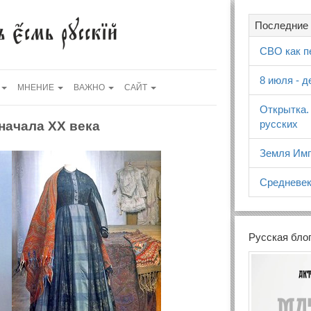
Последние 
СВО как п
8 июля - 
МНЕНИЕ
ВАЖНО
САЙТ
Открытка.
русских
 начала XX века
Земля Имп
Средневек
Русская бло