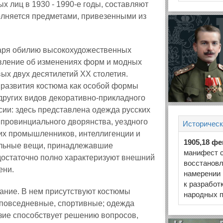
х лиц в 1930 - 1990-е годы, составляют
полняется предметами, привезенными из
даря обилию высокохудожественных
авление об изменениях форм и модных
вых двух десятилетий XX столетия.
 развития костюма как особой формы
 других видов декоративно-прикладного
сии: здесь представлена одежда русских
 провинциального дворянства, уездного
Историческ
ких промышленников, интеллигенции и
1905,18 ф
иальные вещи, принадлежавшие
манифест с
 достаточно полно характеризуют внешний
восстановл
ени.
намерении 
к разработ
ание. В нем присутствуют костюмы
народных п
, повседневные, спортивные; одежда
азие способствует решению вопросов,