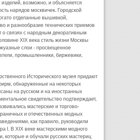
 изделий, возможно, и объясняется
ость нарядов москвичек. Городской
огато отделанные вышивкой,
тво и разнообразие технических приемов
т о связях с народным декоративным
половине XIX века стиль жизни Москвы
жуазные слои - просвещенное
атели, промышленники, биржевики,
рственного Исторического музея придают
фирм, обнаруженные на некоторых
исаны на русском и на иностранных
ументальное свидетельство подтверждает,
развивались мастерские и торгово-
раничных и отечественных модных
аведениями, как правило, руководили
а I. В XIX веке мастерскими модного
, которые и обучали русских мастериц