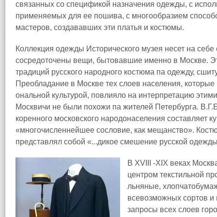
связанных со спецификой назначения одежды, с испол
применяемых для ее пошива, с многообразием способо
мастеров, создававших эти платья и костюмы.
Коллекция одежды Исторического музея несет на себе о
сосредоточены вещи, бытовавшие именно в Москве. Э
традиций русского народного костюма па одежду, сшит
Преобладание в Москве тех слоев населения, которые 
ональной культурой, повлияло на интерпретацию этим
Москвичи не были похожи па жителей Петербурга. В.Г.Бе
коренного московского народонаселения составляет ку
«многочисленнейшее сословие, как мещанство». Костю
представлял собой «...дикое смешение русской одежды
В XVIII -XIX веках Моск
центром текстильной п
льняные, хлопчатобума
всевозможных сортов и 
запросы всех слоев гор