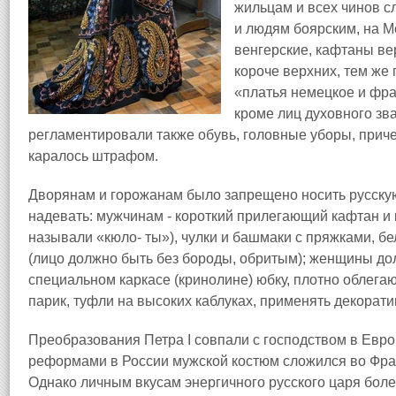
жильцам и всех чинов 
и людям боярским, на Мо
венгерские, кафтаны ве
короче верхних, тем же
«платья немецкое и фра
кроме лиц духовного зва
регламентировали также обувь, головные уборы, приче
каралось штрафом.
Дворянам и горожанам было запрещено носить русскую
надевать: мужчинам - короткий прилегающий кафтан и 
называли «кюло- ты»), чулки и башмаки с пряжками, б
(лицо должно быть без бороды, обритым); женщины до
специальном каркасе (кринолине) юбку, плотно облега
парик, туфли на высоких каблуках, применять декорати
Преобразования Петра I совпали с господством в Ев
реформами в России мужской костюм сложился во Фра
Однако личным вкусам энергичного русского царя бол