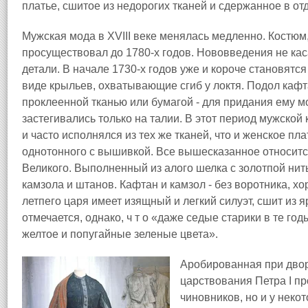
платье, сшитое из недорогих тканей и сдержанное в отд
Мужская мода в XVIII веке менялась медленно. Костюм,
просуществовал до 1780-х годов. Нововведения не кас
детали. В начале 1730-х годов уже и короче становятс
виде крыльев, охватывающие сгиб у локтя. Подол каф
проклеенной тканью или бумагой - для придания ему м
застегивались только на талии. В этот период мужско
и часто исполнялся из тех же тканей, что и женское пла
однотонного с вышивкой. Все вышесказанное относится 
Великого. Выполненный из алого шелка с золотпой нитью
камзола и штанов. Кафтан и камзол - без воротника, хо
летпего царя имеет изящный и легкий силуэт, сшит из 
отмечается, однако, ч т о «даже седые старики в те го
желтое и попугайные зеленые цвета».
Аробированная при двор
царствования Петра I пр
чиновников, но и у неко