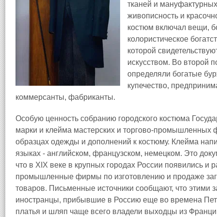
тканей и мануфактурных
живописность и красочн
костюм включал вещи, б
колористическое богатс
которой свидетельствую
искусством. Во второй 
определяли богатые бур
купечество, предприним
коммерсанты, фабриканты.
Особую ценность собранию городского костюма Госуда
марки и клейма мастерских и торгово-промышленных 
образцах одежды и дополнений к костюму. Клейма нап
языках - английском, французском, немецком. Это док
что в XIX веке в крупных городах России появились и 
промышленные фирмы по изготовлению и продаже заг
товаров. Письменные источники сообщают, что этими з
иностранцы, прибывшие в Россию еще во времена Петр
платья и шляп чаще всего владели выходцы из Франции