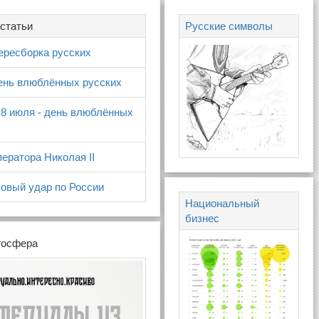
статьи
Русские символы
ересборка русских
день влюблённых русских
 8 июля - день влюблённых
ератора Николая II
овый удар по России
Национальный
бизнес
госфера