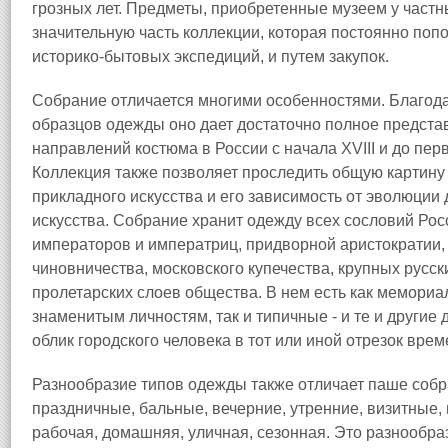
грозных лет. Предметы, приобретенные музеем у частны
значительную часть коллекции, которая постоянно по
историко-бытовых экспедиций, и путем закупок.
Собрание отличается многими особенностями. Благо
образцов одежды оно дает достаточно полное предст
направлений костюма в России с начала XVIII и до пер
Коллекция также позволяет проследить общую картину
прикладного искусства и его зависимость от эволюции
искусства. Собрание хранит одежду всех сословий Рос
императоров и императриц, придворной аристократии,
чиновничества, московского купечества, крупных русс
пролетарских слоев общества. В нем есть как мемор
знаменитым личностям, так и типичные - и те и другие
облик городского человека в тот или иной отрезок врем
Разнообразие типов одежды также отличает паше собр
праздничные, бальные, вечерние, утренние, визитные
рабочая, домашняя, уличная, сезонная. Это разнообр