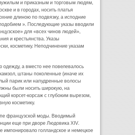
служилым и приказным и торговым людям,
скве и в городах, носить платья
рхние длиною по подвязку, а исподние
 подобием ». Последующие указы вводили
нцузское» для «всех чинов людей»,
ния и крестьянства. Указы
ски, косметику. Неподчинение указам
 одежду, а вместо нее повелевалось
камзол, штаны поколенные (иначе их
елый парик или напудренные волосы
лжны были носить широкую, на
ющий корсет-корсаж с глубоким вырезом,
вную косметику.
ропе французской моды. Вводимый
нции еще при дворе Людовика XIV.
ее импонировало голландское и немецкое