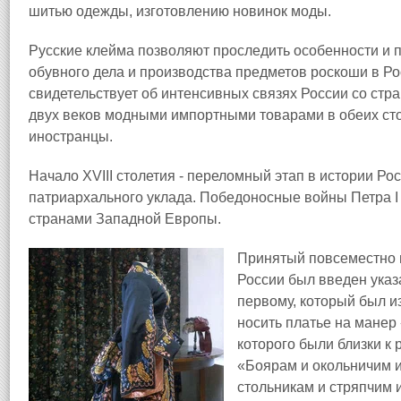
шитью одежды, изготовлению новинок моды.
Русские клейма позволяют проследить особенности и п
обувного дела и производства предметов роскоши в Р
свидетельствует об интенсивных связях России со ст
двух веков модными импортными товарами в обеих сто
иностранцы.
Начало XVIII столетия - переломный этап в истории Ро
патриархального уклада. Победоносные войны Петра I
странами Западной Европы.
Принятый повсеместно 
России был введен указа
первому, который был и
носить платье на манер
которого были близки к 
«Боярам и окольничим 
стольникам и стряпчим 