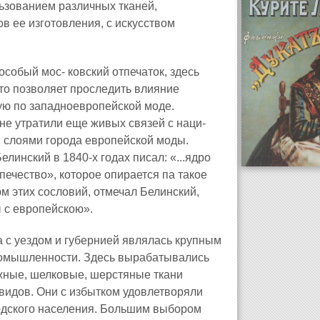
ьзованием различных тканей,
в ее изготовления, с искусством
собый мос- ковский отпечаток, здесь
то позволяет проследить влияние
ую по западноевропейской моде.
не утратили еще живых связей с наци-
и слоями города европейской моды.
линский в 1840-х годах писал: «...ядро
печество», которое опирается па такое
м этих сословий, отмечал Белинский,
 с европейскою».
ва с уездом и губернией являлась крупным
ромышленности. Здесь вырабатывались
жные, шелковые, шерстяные ткани
видов. Они с избытком удовлетворяли
одского населения. Большим выбором