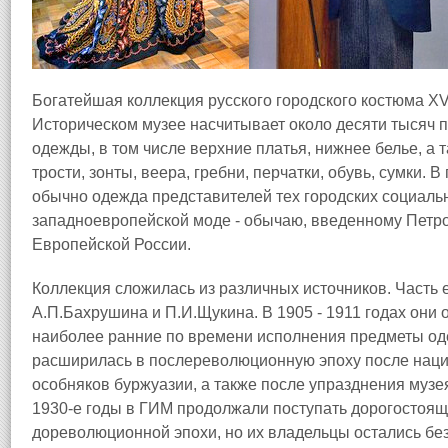
Богатейшая коллекция русского городского костюма XVI
Историческом музее насчитывает около десяти тысяч п
одежды, в том числе верхние платья, нижнее белье, а 
трости, зонты, веера, гребни, перчатки, обувь, сумки.
обычно одежда представителей тех городских социаль
западноевропейской моде - обычаю, введенному Петром 
Европейской России.
Коллекция сложилась из различных источников. Часть 
А.П.Бахрушина и П.И.Щукина. В 1905 - 1911 годах они 
наиболее ранние по времени исполнения предметы од
расширилась в послереволюционную эпоху после наци
особняков буржуазии, а также после упразднения музея «
1930-е годы в ГИМ продолжали поступать дорогостоящ
дореволюционной эпохи, но их владельцы остались без