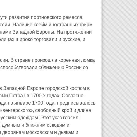
ути развития портновского ремесла,
оссии. Наличие клейм иностранных фирм
ранами Западной Европы. На протяжении
лицах широко торговали и русские, и
ссии. В стране произошла коренная ломка
 способствовали сближению России со
в Западной Европе городской костюм в
ми Петра I в 1700-х годах. Согласно
здан в январе 1700 года, предписывалось
 «венгерского», свободный крой и длина
русским одеждам. Этот указ гласил:
и думным и ближним к людям и
и дворянам московским и дьякам и