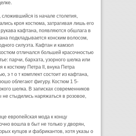
елке.
 сложившийся is начале столетия,
ались кроя костюма, затрагивая лишь его
я рукава кафтана, появляются обшлага в
тана подкладывается конским волосом,
одного силуэта. Кафтан и камзол
й костюм отличался большей красочностью
тье: парчи, бархата, узорного шелка или
к костюму Петра II, внука Петра
, э т о т комплект состоит из кафтана,
рошо облегают фигуру. Костюм 1 5-
яркого шелка. В записках современников
ды не стыдились наряжаться в розовое,
це европейская мода к концу
очно вошла в быт не только у дворян,
торых купцов и фабрикантов, хотя указы о