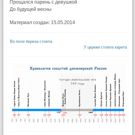
Прощался парень с девушкой
До будущей весны
Материал создан: 15.05.2014
Во поле береза стояла
У церкви стояла карета