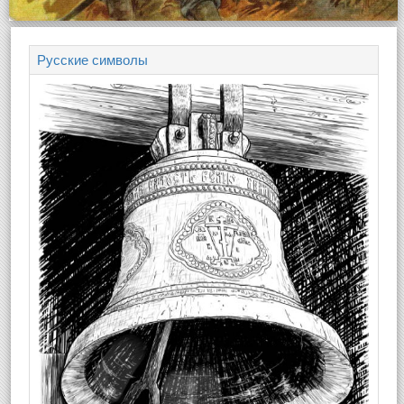
Русские символы