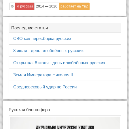
©
Я русский
2014 — 2026
работает на Yii2
Последние статьи
СВО как пересборка русских
8 июля - день влюблённых русских
Открытка. 8 июля - день влюблённых русских
Земля Императора Николая II
Средневековый удар по России
Русская блогосфера