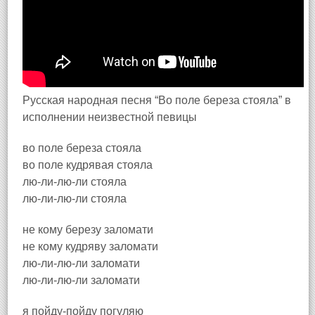
Русская народная песня “Во поле береза стояла” в
исполнении неизвестной певицы
во поле береза стояла
во поле кудрявая стояла
лю-ли-лю-ли стояла
лю-ли-лю-ли стояла
не кому березу заломати
не кому кудряву заломати
лю-ли-лю-ли заломати
лю-ли-лю-ли заломати
я пойду-пойду погуляю