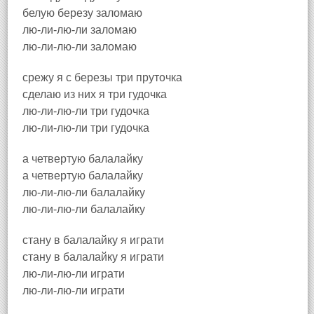
белую березу заломаю
лю-ли-лю-ли заломаю
лю-ли-лю-ли заломаю
срежу я с березы три пруточка
сделаю из них я три гудочка
лю-ли-лю-ли три гудочка
лю-ли-лю-ли три гудочка
а четвертую балалайку
а четвертую балалайку
лю-ли-лю-ли балалайку
лю-ли-лю-ли балалайку
стану в балалайку я играти
стану в балалайку я играти
лю-ли-лю-ли играти
лю-ли-лю-ли играти