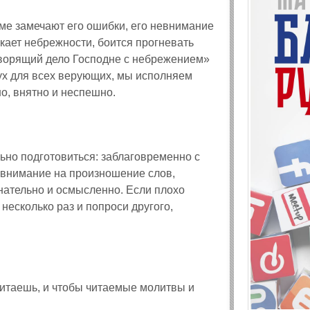
аме замечают его ошибки, его невнимание
скает небрежности, боится прогневать
 творящий дело Господне с небрежением»
лух для всех верующих, мы исполняем
о, внятно и неспешно.
льно подготовиться: заблаговременно с
в внимание на произношение слов,
знательно и осмысленно. Если плохо
несколько раз и попроси другого,
 читаешь, и чтобы читаемые молитвы и