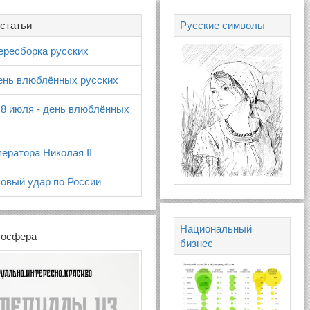
статьи
Русские символы
ересборка русских
день влюблённых русских
 8 июля - день влюблённых
ератора Николая II
овый удар по России
Национальный
госфера
бизнес