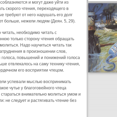
соблазняются и могут даже уйти из
ать скорого чтения, переходящего в
ые требуют от него нарушать его долг
т больше, нежели людям (Деян. 5, 29).
ю читать, необходимо читать с
шнюю только сторону чтения обращать
молиться. Надо научиться читать так
затруднения в произношении слов,
ы голоса, повышений и понижений голоса
ьше отвлекалось на саму технику чтения,
ердечном его восприятии чтецом.
атели успевали мыслью воспринимать
кое чутье у благоговейного чтеца
ет стараться внимательно молиться умом и
и: не следует и растягивать чтение без