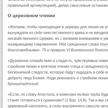
правильной артикуляцией), делая смысловые остановк
О церковном чтении
«Желаем, чтобы приходящие в церковь для пения не у
вынуждали из себя неестественного крика и не вводил
несвойственного Церкви, но с великим вниманием и у
назирающему сокровенное. Ибо священное слово поу
благоговейными».
75-е правило VI Вселенского Конс
«Душевное спокойствие и сладость, чувствуемые нам
стройном пении и внятном чтении чтеца и священнослу
бесконечной сладости, которую будут ощущать в себе
доброту лица Божия. Надо ревновать о стройном пении
Кронштадтский
«Если, по слову Апостола, в воинских полках труба буд
станет готовиться к сражению? (1 Кор. 14,8). Так и мы
церковный наполнять, а силы внутреннего смысла чит