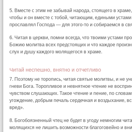
5. Вместе с этим не забывай народа, стоящего в храме, 
чтобы и он вместе с тобой, читающим, едиными устам
прославлял Господа — для этого-то и собираемся в св
6. Читая в церкви, помни всегда, что твоими устами пр
Божию молитва всех предстоящих и что каждое произн
слух и душу каждого молящегося в храме.
Читай неспешно, внятно и отчетливо
7. Поэтому не торопись, читая святые молитвы, и не 
гневи Бога. Торопливое и невнятное чтение не воспр
чувством слушающих. Такое чтение и пение, по словам
угождение, добрым печаль сердечная и воздыхание, вс
вред».
8. Богобоязненный чтец не будет в угоду немногим чит
молящихся не лишить возможности благоговейно и вни