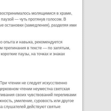
 воспринималось молящимися в храме,
паузой — чуть протянув голосом. В
е остановки (замедления), разделяя ими
о опыта и навыка, рекомендуется
м препинания в тексте — по запятым,
короткие паузы, на точках и знаках
При чтении не следует искусственно
 церковном чтении неуместна светская
зливания своих чувствований переливами
жность, умиление, суровость или другое
 на слушателей действуют святые