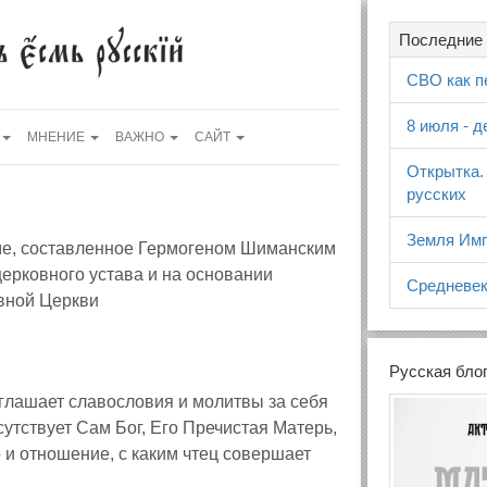
Последние 
СВО как п
8 июля - 
МНЕНИЕ
ВАЖНО
САЙТ
Открытка.
русских
Земля Имп
аме, составленное Гермогеном Шиманским
церковного устава и на основании
Средневек
вной Церкви
Русская бло
зглашает славословия и молитвы за себя
сутствует Сам Бог, Его Пречистая Матерь,
 и отношение, с каким чтец совершает