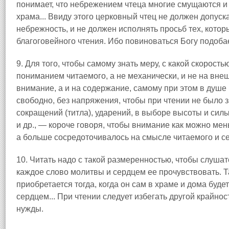
понимает, что небрежением чтеца многие смущаются и 
храма... Ввиду этого церковный чтец не должен допуск
небрежность, и не должен исполнять просьб тех, котор
благоговейного чтения. Ибо повиноваться Богу подобае
9. Для того, чтобы самому знать меру, с какой скорость
пониманием читаемого, а не механически, и не на вне
внимание, а и на содержание, самому при этом в душе 
свободно, без напряжения, чтобы при чтении не было 
сокращений (титла), ударений, в выборе высоты и сил
и др., — короче говоря, чтобы внимание как можно мен
а больше сосредоточивалось на смысле читаемого и с
10. Читать надо с такой размеренностью, чтобы слуш
каждое слово молитвы и сердцем ее прочувствовать. Та
приобретается тогда, когда он сам в храме и дома буд
сердцем... При чтении следует избегать другой крайност
нужды.