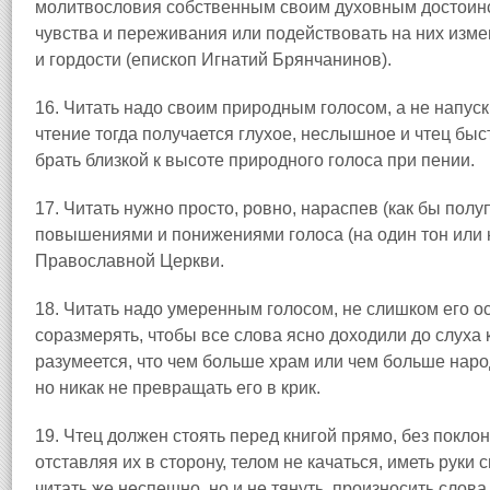
молитвословия собственным своим духовным достоинс
чувства и переживания или подействовать на них изм
и гордости (епископ Игнатий Брянчанинов).
16. Читать надо своим природным голосом, а не напуск
чтение тогда получается глухое, неслышное и чтец быс
брать близкой к высоте природного голоса при пении.
17. Читать нужно просто, ровно, нараспев (как бы полу
повышениями и понижениями голоса (на один тон или н
Православной Церкви.
18. Читать надо умеренным голосом, не слишком его ос
соразмерять, чтобы все слова ясно доходили до слуха
разумеется, что чем больше храм или чем больше наро
но никак не превращать его в крик.
19. Чтец должен стоять перед книгой прямо, без поклон
отставляя их в сторону, телом не качаться, иметь руки
читать же неспешно, но и не тянуть, произносить слова