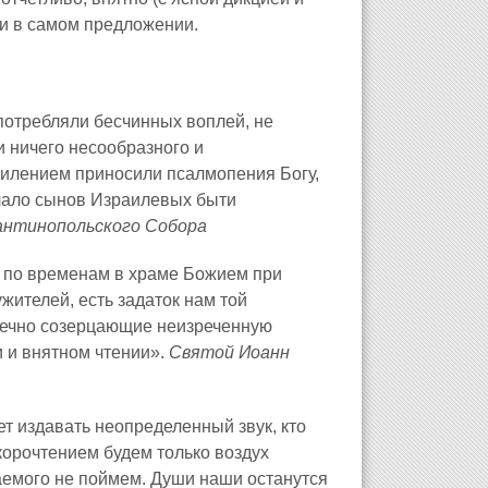
и в самом предложении.
потребляли бесчинных воплей, не
и ничего несообразного и
милением приносили псалмопения Богу,
чало сынов Израилевых быти
тантинопольского Собора
и по временам в храме Божием при
жителей, есть задаток нам той
 вечно созерцающие неизреченную
 и внятном чтении».
Святой Иоанн
ет издавать неопределенный звук, кто
 скорочтением будем только воздух
аемого не поймем. Души наши останутся