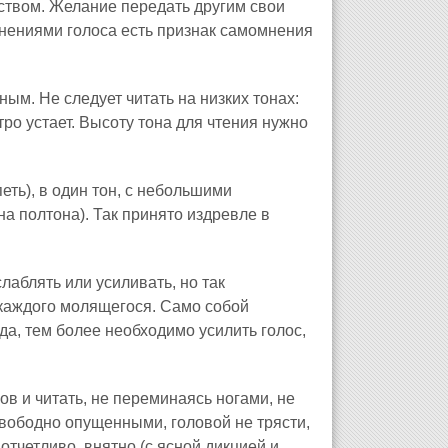
твом. Желание передать другим свои
енениями голоса есть признак самомнения
ным. Не следует читать на низких тонах:
тро устает. Высоту тона для чтения нужно
петь), в один тон, с небольшими
а полтона). Так принято издревле в
лаблять или усиливать, но так
 каждого молящегося. Само собой
да, тем более необходимо усилить голос,
ов и читать, не переминаясь ногами, не
 свободно опущенными, головой не трясти,
 отчетливо, внятно (с ясной дикцией и