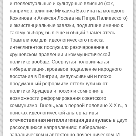
интеллектуальные и культурные влияния (как,
например, влияние Михаила Бахтина на молодого
Кожинова и Алексея Лосева на Петра Палиевского)
и экзистенциальные завязки, подвигшие именно к
такому выбору, был еще и общий знаменатель.
Трамплином для идеологического поиска
интеллигентов послужило разочарование в
хрущевском правлении и коммунистической
политике вообще. Свернутая половинчатая
либерализация, кровавое подавление народного
восстания в Венгрии, импульсивный и плохо
продуманный реформизм оттолкнули их от
политики Хрущева и посеяли сомнения в
возможности реформирования советского
коммунизма. Вновь, как в первой половине XIX в., в
поисках идеологической альтернативы
отечественная интеллигенция двинулась
в двух
расходящихся направлениях: либерально-
западническом и автохтонно-почвенническом. И