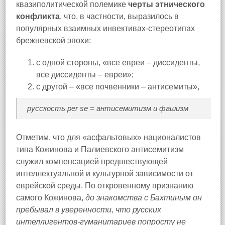
квазиполитической полемике
черты этнического
конфликта
, что, в частности, выразилось в
популярных взаимных инвективах-стереотипах
брежневской эпохи:
с одной стороны, «все евреи – диссиденты,
все диссиденты – евреи»;
с другой – «все почвенники – антисемиты»,
русскость
per se
= антисемитизм и фашизм
Отметим, что для «асфальтовых» националистов
типа Кожинова и Палиевского антисемитизм
служил компенсацией предшествующей
интеллектуальной и культурной зависимости от
еврейской среды. По откровенному признанию
самого Кожинова,
до знакомства с Бахтиным он
пребывал в уверенности, что русских
интеллигентов-гуманитариев попросту не