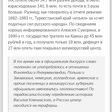
поступило около 54,7 млн рублей дохода, а было
израсходовано 140, 6 млн, то есть почти в 3 раза
больше. Разницу, как говорилось в отчете ревизии
1882–1883 гг., Туркестанский край «изъял» за «счет
податных сил русского народа». По сведениям
хорошо информированного Алексея Суворина, в
1890-х гг. государство тратило на Кавказ до 45 млн
рублей в год, а получало только 18 млн, дефицит в
27 млн опять-таки покрывал великорусский центр.
В то время как в официальном дискурсе слово
«колония» не употреблялось в отношении
Финляндии и Ингерманландии, Польши и
Закавказья, немецкие, голландские, армянские и
прочие поселенцы в великорусских губерниях
официально именовались «колонистами»! По
парадоксалистскому определению историка
Василия Ключевского, в России центр
находился на периферии.