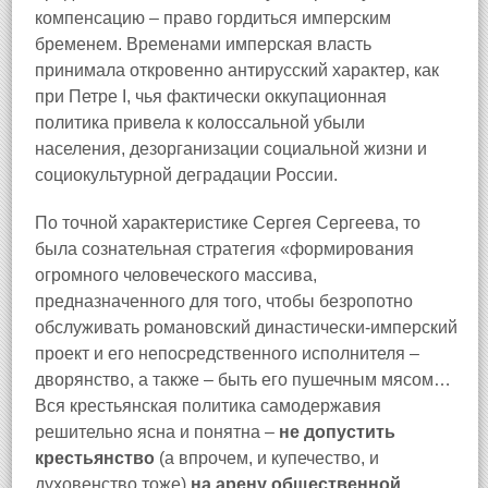
компенсацию – право гордиться имперским
бременем. Временами имперская власть
принимала откровенно антирусский характер, как
при Петре I, чья фактически оккупационная
политика привела к колоссальной убыли
населения, дезорганизации социальной жизни и
социокультурной деградации России.
По точной характеристике Сергея Сергеева, то
была сознательная стратегия «формирования
огромного человеческого массива,
предназначенного для того, чтобы безропотно
обслуживать романовский династически-имперский
проект и его непосредственного исполнителя –
дворянство, а также – быть его пушечным мясом…
Вся крестьянская политика самодержавия
решительно ясна и понятна –
не допустить
крестьянство
(а впрочем, и купечество, и
духовенство тоже)
на арену общественной