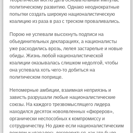
политическому развитию. Однако неоднократные
попытки создать широкую националистическую
коалицию из раза в раз с треском проваливались.
Порою не успевали высохнуть подписи на
объединительных декларациях, а националисты
уже расходились врозь, лелея застарелые и новые
обиды. Жизнь любой националистической
коалиции оказывалась слишком недолгой, чтобы
она успевала хоть чего-то добиться на
политическом поприще.
Непомерные амбиции, взаимная неприязнь и
зависть разрушали любые националистические
союзы. На каждого трезвомыслящего лидера
находился десяток новоявленных «фюреров»,
органически неспособных к компромиссу и
сотрудничеству. Но даже если националистическим
вождям и удавалось договориться, как это было,