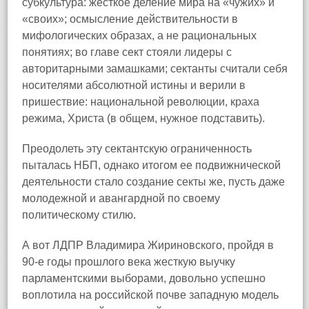
субкультура: жесткое деление мира на «чужих» и
«своих»; осмысление действительности в
мифологических образах, а не рациональных
понятиях; во главе сект стояли лидеры с
авторитарными замашками; сектанты считали себя
носителями абсолютной истины и верили в
пришествие: национальной революции, краха
режима, Христа (в общем, нужное подставить).
Преодолеть эту сектантскую ограниченность
пыталась НБП, однако итогом ее подвижнической
деятельности стало создание секты же, пусть даже
молодежной и авангардной по своему
политическому стилю.
А вот ЛДПР Владимира Жириновского, пройдя в
90-е годы прошлого века жесткую выучку
парламентскими выборами, довольно успешно
воплотила на российской почве западную модель