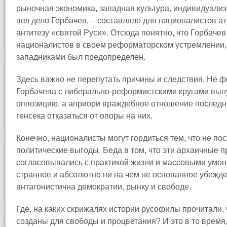
рыночная экономика, западная культура, индивидуализм
вел дело Горбачев, – составляло для националистов а
антитезу «святой Руси». Отсюда понятно, что Горбачев
националистов в своем реформаторском устремлении, 
западниками был предопределен.
Здесь важно не перепутать причины и следствия. Не ф
Горбачева с либерально-реформистскими кругами вын
оппозицию, а априори враждебное отношение последн
генсека отказаться от опоры на них.
Конечно, националисты могут гордиться тем, что не по
политические выгоды. Беда в том, что эти архаичные 
согласовывались с практикой жизни и массовыми умон
странное и абсолютно ни на чем не основанное убежде
антагонистична демократии, рынку и свободе.
Где, на каких скрижалях истории русофилы прочитали, 
созданы для свободы и процветания? И это в то время