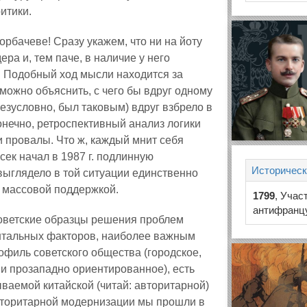
итики.
 Горбачеве! Сразу укажем, что ни на йоту
ра и, тем паче, в наличие у него
 Подобный ход мысли находится за
можно объяснить, с чего бы вдруг одному
езусловно, был таковым) вдруг взбрело в
нечно, ретроспективный анализ логики
и провалы. Что ж, каждый мнит себя
нсек начал в 1987 г. подлинную
Историческ
ыглядело в той ситуации единственно
 массовой поддержкой.
1799
, Учас
антифранцу
советские образцы решения проблем
нтальных факторов, наиболее важным
филь советского общества (городское,
и прозападно ориентированное), есть
ваемой китайской (читай: авторитарной)
вторитарной модернизации мы прошли в