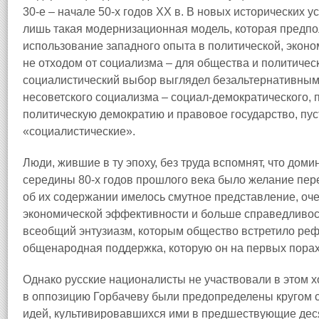
30-е – начале 50-х годов XX в. В новых исторических у
лишь такая модернизационная модель, которая предпо
использование западного опыта в политической, эконо
не отходом от социализма – для общества и политичес
социалистический выбор выглядел безальтернативным, 
несоветского социализма – социал-демократического,
политическую демократию и правовое государство, пус
«социалистические».
Люди, жившие в ту эпоху, без труда вспомнят, что до
середины 80-х годов прошлого века было желание пер
об их содержании имелось смутное представление, оч
экономической эффективности и больше справедливост
всеобщий энтузиазм, которым общество встретило реф
общенародная поддержка, которую он на первых порах
Однако русские националисты не участвовали в этом х
в оппозицию Горбачеву были предопределены кругом 
идей, культивировавшихся ими в предшествующие деся