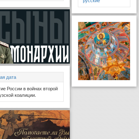
русские
ая дата
тие России в войнах второй
зской коалиции.