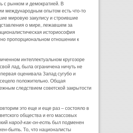
 с рынком и демократией. В
ии международным опытом есть что-то
шие мировую закулису и строившие
дставления о мире, лежавшем за
 Националистическая историософия
атно пропорциональном отношении к
ниченном интеллектуальном кругозоре
свой лад, была ограничена ничуть не
 первая оценивала Запад сугубо и
 всецело положительно. Общая
ежным следствием советской закрытости
овторим это еще и еще раз – состояло в
етского общества и его массовых
ский
народ-как-он-есть
был подменен
лжен-быть
. То, что националисты