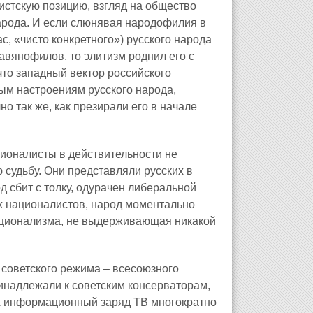
истскую позицию, взгляд на общество
народа. И если слюнявая народофилия в
с, «чисто конкретного») русского народа
авянофилов, то элитизм роднил его с
что западный вектор российского
ым настроениям русского народа,
о так же, как презирали его в начале
ионалисты в действительности не
 судьбу. Они представляли русских в
д сбит с толку, одурачен либеральной
ах националистов, народ моментально
национализма, не выдерживающая никакой
 советского режима – всесоюзного
инадлежали к советским консерваторам,
А информационный заряд ТВ многократно