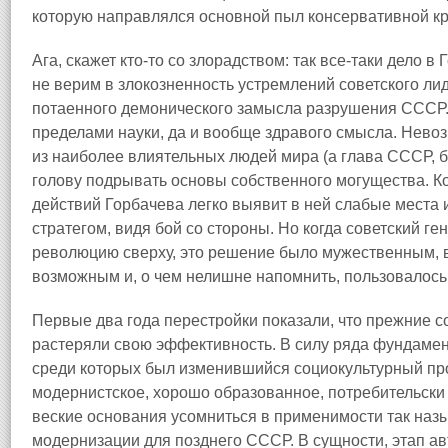
которую направлялся основной пыл консервативной кр
Ага, скажет кто-то со злорадством: так все-таки дело в
не верим в злокозненность устремлений советского лиде
потаенного демонического замысла разрушения СССР.
пределами науки, да и вообще здравого смысла. Невоз
из наиболее влиятельных людей мира (а глава СССР, б
голову подрывать основы собственного могущества. Ко
действий Горбачева легко выявит в ней слабые места 
стратегом, видя бой со стороны. Но когда советский ге
революцию сверху, это решение было мужественным, в
возможным и, о чем нелишне напомнить, пользовалось
Первые два года перестройки показали, что прежние 
растеряли свою эффективность. В силу ряда фундаме
среди которых был изменившийся социокультурный про
модернистское, хорошо образованное, потребительски 
веские основания усомниться в применимости так назы
модернизации для позднего СССР. В сущности, этап а