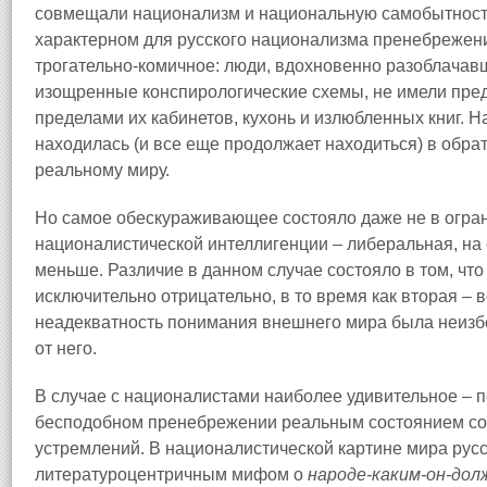
совмещали национализм и национальную самобытность
характерном для русского национализма пренебрежен
трогательно-комичное: люди, вдохновенно разоблачав
изощренные конспирологические схемы, не имели пре
пределами их кабинетов, кухонь и излюбленных книг.
находилась (и все еще продолжает находиться) в обр
реальному миру.
Но самое обескураживающее состояло даже не в огра
националистической интеллигенции – либеральная, на 
меньше. Различие в данном случае состояло в том, что
исключительно отрицательно, в то время как вторая –
неадекватность понимания внешнего мира была неизб
от него.
В случае с националистами наиболее удивительное – п
бесподобном пренебрежении реальным состоянием сов
устремлений. В националистической картине мира рус
литературоцентричным мифом о
народе-каким-он-до