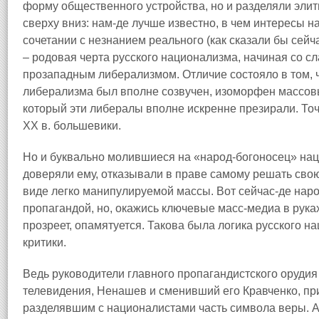
форму общественного устройства, но и разделяли элит
сверху вниз: нам-де лучше известно, в чем интересы 
сочетании с незнанием реального (как сказали бы сейча
– родовая черта русского национализма, начиная со сл
прозападным либерализмом. Отличие состояло в том, 
либерализма был вполне созвучен, изоморфен массов
который эти либералы вполне искренне презирали. Точн
XX в. большевики.
Но и буквально молившиеся на «народ-богоносец» нац
доверяли ему, отказывали в праве самому решать свою
виде легко манипулируемой массы. Вот сейчас-де наро
пропагандой, но, окажись ключевые масс-медиа в рук
прозреет, опамятуется. Такова была логика русского 
критики.
Ведь руководители главного пропагандистского орудия
телевидения, Ненашев и сменивший его Кравченко, пр
разделявшим с националистами часть символа веры. 