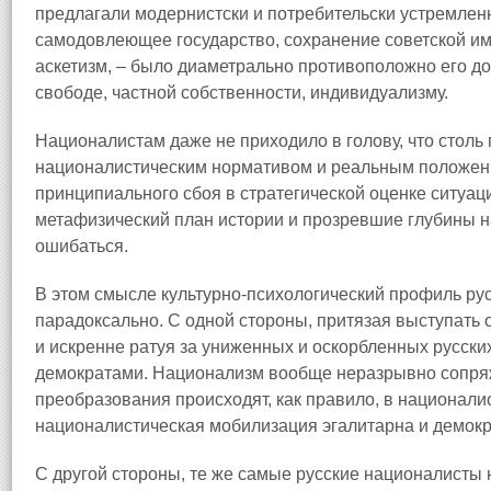
предлагали модернистски и потребительски устремлен
самодовлеющее государство, сохранение советской им
аскетизм, – было диаметрально противоположно его д
свободе, частной собственности, индивидуализму.
Националистам даже не приходило в голову, что стол
националистическим нормативом и реальным положен
принципиального сбоя в стратегической оценке ситуац
метафизический план истории и прозревшие глубины на
ошибаться.
В этом смысле культурно-психологический профиль ру
парадоксально. С одной стороны, притязая выступать о
и искренне ратуя за униженных и оскорбленных русски
демократами. Национализм вообще неразрывно сопряж
преобразования происходят, как правило, в национал
националистическая мобилизация эгалитарна и демокра
С другой стороны, те же самые русские националисты 