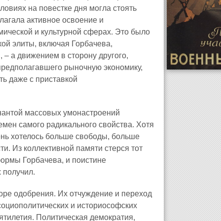
словиях на повестке дня могла стоять
лагала активное освоение и
мической и культурной сферах. Это было
кой элиты, включая Горбачева,
– а движением в сторону другого,
 предполагавшего рыночную экономику,
ть даже с приставкой
минантой массовых умонастроений
емен самого радикального свойства. Хотя
ень хотелось больше свободы, больше
и. Из коллективной памяти стерся тот
ормы Горбачева, и поистине
 получил.
оре одобрения. Их отчуждение и переход
социополитических и историософских
тилетия. Политическая демократия,