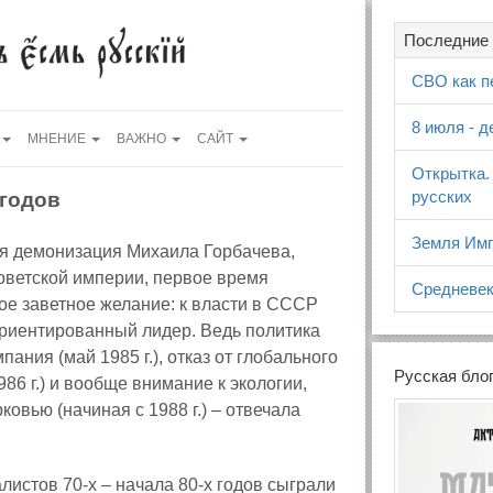
Последние 
СВО как п
8 июля - 
МНЕНИЕ
ВАЖНО
САЙТ
Открытка.
русских
 годов
Земля Имп
ая демонизация Михаила Горбачева,
оветской империи, первое время
Средневек
мое заветное желание: к власти в СССР
ориентированный лидер. Ведь политика
ания (май 1985 г.), отказ от глобального
Русская бло
986 г.) и вообще внимание к экологии,
вью (начиная с 1988 г.) – отвечала
листов 70-х – начала 80-х годов сыграли