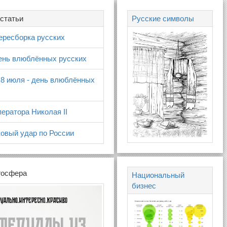
статьи
Русские символы
ересборка русских
день влюблённых русских
 8 июля - день влюблённых
ератора Николая II
овый удар по России
госфера
Национальный
бизнес