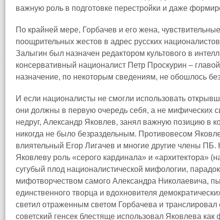
важную роль в подготовке перестройки и даже формир
По крайней мере, Горбачев и его жена, чувствительные
поощрительных жестов в адрес русских националисто
Залыгин был назначен редактором культового в интелл
консервативный националист Петр Проскурин – главой
назначение, по некоторым сведениям, не обошлось без
И если националисты не смогли использовать открывш
они должны в первую очередь себя, а не мифических с
недруг, Александр Яковлев, занял важную позицию в к
никогда не было безраздельным. Противовесом Яковл
влиятельный Егор Лигачев и многие другие члены ПБ.
Яковлеву роль «серого кардинала» и «архитектора» (н
сугубый плод националистической мифологии, парадо
мифотворчеством самого Александра Николаевича, пы
единственного творца и вдохновителя демократически
светил отраженным светом Горбачева и транслировал е
советский генсек блестяще использовал Яковлева как