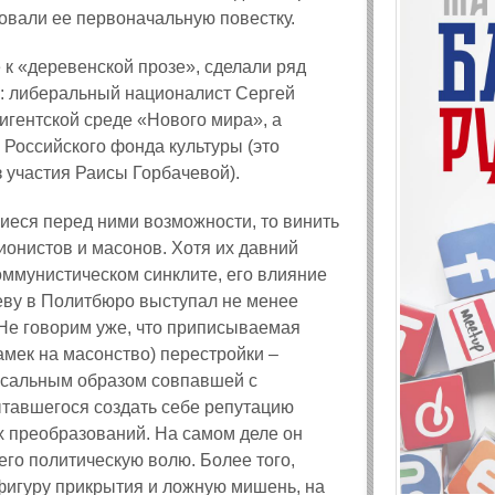
овали ее первоначальную повестку.
 к «деревенской прозе», сделали ряд
в: либеральный националист Сергей
игентской среде «Нового мира», а
 Российского фонда культуры (это
 участия Раисы Горбачевой).
иеся перед ними возможности, то винить
ионистов и масонов. Хотя их давний
оммунистическом синклите, его влияние
еву в Политбюро выступал не менее
 Не говорим уже, что приписываемая
амек на масонство) перестройки –
ксальным образом совпавшей с
тавшегося создать себе репутацию
х преобразований. На самом деле он
го политическую волю. Более того,
 фигуру прикрытия и ложную мишень, на