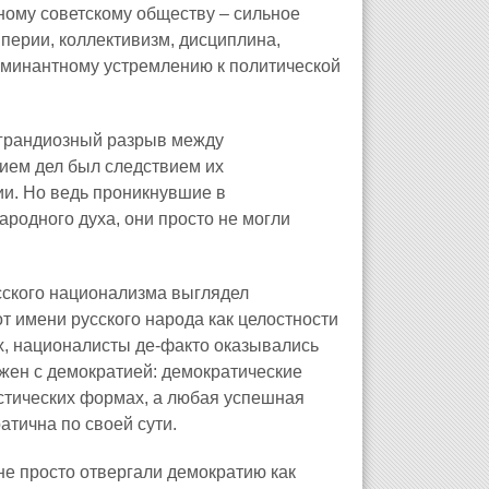
ному советскому обществу – сильное
перии, коллективизм, дисциплина,
оминантному устремлению к политической
ь грандиозный разрыв между
ием дел был следствием их
ии. Но ведь проникнувшие в
родного духа, они просто не могли
сского национализма выглядел
т имени русского народа как целостности
х, националисты де-факто оказывались
ен с демократией: демократические
истических формах, а любая успешная
тична по своей сути.
не просто отвергали демократию как