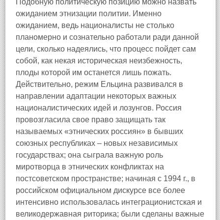
Подобную политическую позицию можно назвать
ожиданием этнизации политии. Именно
ожиданием, ведь националисты не столько
планомерно и сознательно работали ради данной
цели, сколько надеялись, что процесс пойдет сам
собой, как некая историческая неизбежность,
плоды которой им останется лишь пожать.
Действительно, режим Ельцина развивался в
направлении адаптации некоторых важных
националистических идей и лозунгов. Россия
провозгласила свое право защищать так
называемых «этнических россиян» в бывших
союзных республиках – новых независимых
государствах; она сыграла важную роль
миротворца в этнических конфликтах на
постсоветском пространстве; начиная с 1994 г., в
российском официальном дискурсе все более
интенсивно использовалась интеграционистская и
великодержавная риторика; были сделаны важные