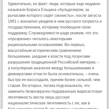
Удивительно, но факт: люди, которые еще недавно
называли Бориса Ельцина «бульдозером, за
рычагами которого сидят сионисты», после августа
1991 г. внезапно увидели в нем русского патриота и
государственника, которому пообещали свою
поддержку. Справедливости ради укажем, что это
«прозрение» питалось некоторыми
рациональными основаниями. Во-первых,
масштабным историческим сравнением:
большевики, шедшие к власти под лозунгами
разрушения традиционной Российской империи, –
а популярная аналогия между большевиками и
демократами отчасти была основательна, – очень
быстро ее воссоздали, причем более сильной, чем
старая. Во-вторых, логика подсказывала, что
заменить безвозвратно подорванную марксистскую
легитимность могла лишь русская
националистическая легитимность с ее, как в
большинстве своем были уверены националисты