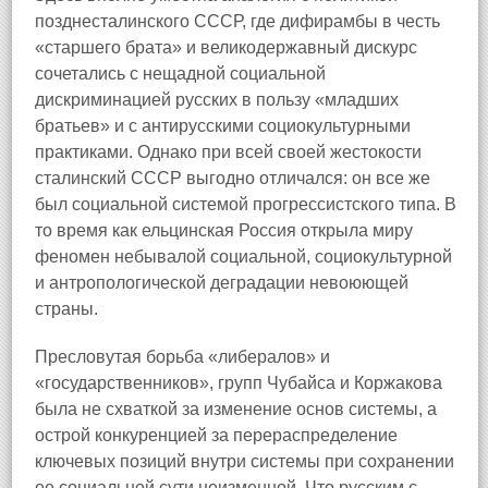
позднесталинского СССР, где дифирамбы в честь
«старшего брата» и великодержавный дискурс
сочетались с нещадной социальной
дискриминацией русских в пользу «младших
братьев» и с антирусскими социокультурными
практиками. Однако при всей своей жестокости
сталинский СССР выгодно отличался: он все же
был социальной системой прогрессистского типа. В
то время как ельцинская Россия открыла миру
феномен небывалой социальной, социокультурной
и антропологической деградации невоюющей
страны.
Пресловутая борьба «либералов» и
«государственников», групп Чубайса и Коржакова
была не схваткой за изменение основ системы, а
острой конкуренцией за перераспределение
ключевых позиций внутри системы при сохранении
ее социальной сути неизменной. Что русским с