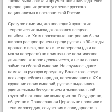
такова была логика и аргументация наблюдателей,
предвещавших резкое усиление русского
национализма в постсоветской России.
Сразу же отметим, что последний пункт этих
теоретических выкладок оказался всецело
ошибочным. Хотя просоюзные настроения были
широко распространены среди русских в 90-е годы
прошлого века, они так и не переросли (да и не
могли перерасти) во влиятельное политическое
движение, которое
практически
, а не на словах
займется сборкой империи. Не случилось даже
намека на русскую ирреденту. Более того, среди
всех европейских народов, переживавших в XX в.
крушение своих империй, русские выделялись
удивительным бесчувствием и эмоциональной
глухотой в отношении компатриотов. Государство,
общество и Православная Церковь не проявили и
тени милосердия, сочувствия и солидарности в