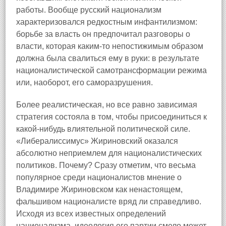
работы. Вообще русский национализм
характеризовался редкостным инфантилизмом:
борьбе за власть он предпочитал разговоры о
власти, которая каким-то непостижимым образом
должна была свалиться ему в руки: в результате
националистической самотрансформации режима
или, наоборот, его саморазрушения.
Более реалистическая, но все равно зависимая
стратегия состояла в том, чтобы присоединиться к
какой-нибудь влиятельной политической силе.
«Либералиссимус» Жириновский оказался
абсолютно неприемлем для националистических
политиков. Почему? Сразу отметим, что весьма
популярное среди националистов мнение о
Владимире Жириновском как ненастоящем,
фальшивом националисте вряд ли справедливо.
Исходя из всех известных определений
национализма, идеология его партии смело может