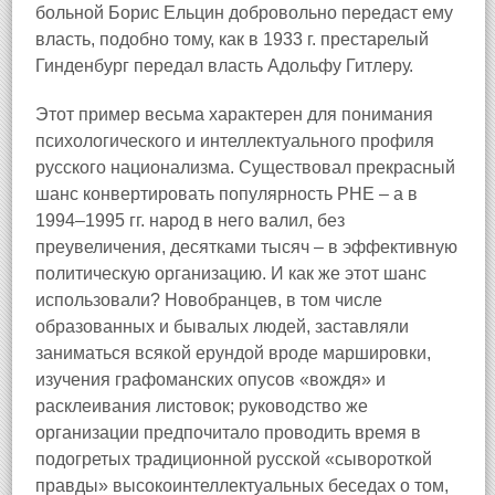
больной Борис Ельцин добровольно передаст ему
власть, подобно тому, как в 1933 г. престарелый
Гинденбург передал власть Адольфу Гитлеру.
Этот пример весьма характерен для понимания
психологического и интеллектуального профиля
русского национализма. Существовал прекрасный
шанс конвертировать популярность РНЕ – а в
1994–1995 гг. народ в него валил, без
преувеличения, десятками тысяч – в эффективную
политическую организацию. И как же этот шанс
использовали? Новобранцев, в том числе
образованных и бывалых людей, заставляли
заниматься всякой ерундой вроде маршировки,
изучения графоманских опусов «вождя» и
расклеивания листовок; руководство же
организации предпочитало проводить время в
подогретых традиционной русской «сывороткой
правды» высокоинтеллектуальных беседах о том,