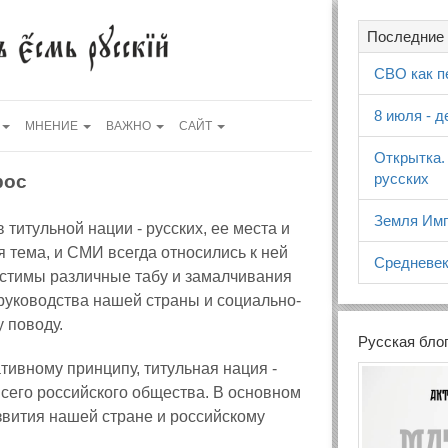
Последние 
СВО как п
8 июля - 
МНЕНИЕ
ВАЖНО
САЙТ
Открытка.
русских
рос
Земля Имп
итульной нации - русских, ее места и
 тема, и СМИ всегда относились к ней
Средневек
устимы различные табу и замалчивания
руководства нашей страны и социально-
у поводу.
Русская бло
ивному принципу, титульная нация -
всего российского общества. В основном
вития нашей стране и российскому