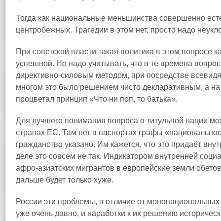
Тогда как национальные меньшинства совершенно ест
центробежных. Трагедии в этом нет, просто надо неук
При советской власти такая политика в этом вопросе к
успешной. Но надо учитывать, что в те времена вопр
директивно-силовым методом, при посредстве всевидя
многом это было решением чисто декларативным, а на
процветал принцип «Что ни поп, то батька».
Для лучшего понимания вопроса о титульной нации мо
странах ЕС. Там нет в паспортах графы «национальность
гражданство указано. Им кажется, что это придаёт вну
деле это совсем не так. Индикатором внутренней соци
афро-азиатских мигрантов в европейские земли обетов
дальше будет только хуже.
России эти проблемы, в отличие от мононациональных
уже очень давно, и наработки к их решению историче