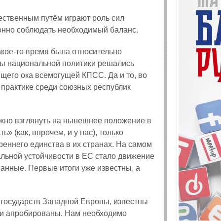
ественным путём играют роль сил
лонно соблюдать необходимый баланс.
акое-то время была относительно
осы национальной политики решались
щего ока всемогущей КПСС. Да и то, во
 практике среди союзных республик
жно взглянуть на нынешнее положение в
» (как, впрочем, и у нас), только
треннего единства в их странах. На самом
альной устойчивости в ЕС стало движение
анные. Первые итоги уже известны, а
 государств Западной Европы, известны
ски апробированы. Нам необходимо