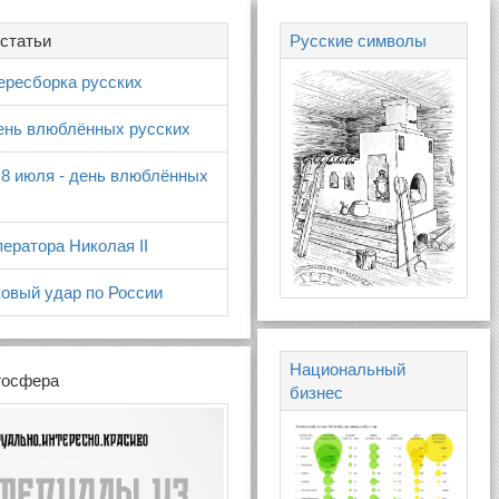
статьи
Русские символы
ересборка русских
день влюблённых русских
 8 июля - день влюблённых
ератора Николая II
овый удар по России
Национальный
госфера
бизнес