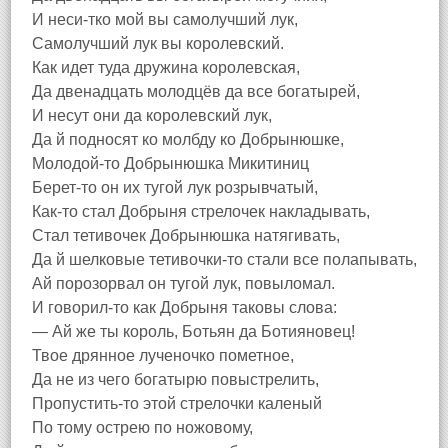
И неси-тко мой вы самолучший лук,
Самолучший лук вы королевский.
Как идет туда дружина королевская,
Да двенадцать молодцёв да все богатырей,
И несут они да королевский лук,
Да й подносят ко молбду ко Добрынюшке,
Молодой-то Добрынюшка Микитиниц
Берет-то он их тугой лук розрывчатый,
Как-то стал Добрыня стрелочек накладывать,
Стал тетивочек Добрынюшка натягивать,
Да й шелковые тетивочки-то стали все полапывать,
Ай порозорвал он тугой лук, повыломал.
И говорил-то как Добрыня таковы слова:
— Ай же ты король, Ботьян да Ботияновец!
Твое дрянное лученочко пометное,
Да не из чего богатырю повыстрелить,
Пропустить-то этой стрелочки каленый
По тому острею по ножовому,