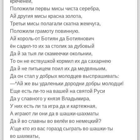
креченей,
Положили первы мисы чиста серебра,
Ай другия мисы красна золота,
Третьи мисы полагали скатна жемчуга,
Положили грамоту повинную.
Ай король-от Ботиян да Ботиянович
ён садил-то их за столик за дубовый
Да й за тыя ли скамеечки окольнии,
То он не ествушкой кормил их да сахарнею
Да й не питьицем поил их да медвяныим,
Да он стал у добрых молодцев выспрашивать:
—*Ай же вы удаленьки дородни добры молодци!
Еще есть ли-то на вашей на святой Руси
Да у славного у князя Владымира,
У них есть ли та игра да и картежная,
А играют ли они да в шашки-шахматы
Да й во славны во велёи во немецкий?
А’ще кто из вас горазд сыграть во шашки-ты
во шахматы,