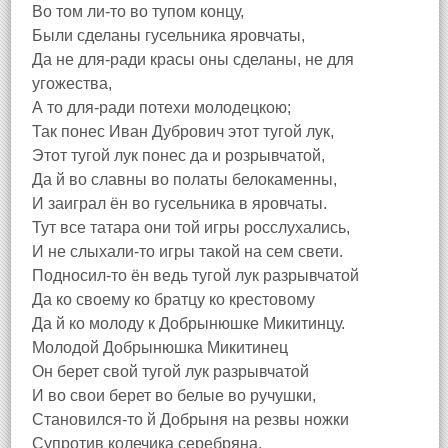
Во том ли-то во тупом концу,
Были сделаны гусельника яровчаты,
Да не для-ради красы оны сделаны, не для
угожества,
А то для-ради потехи молодецкою;
Так понес Иван Дубрович этот тугой лук,
Этот тугой лук понес да и розрывчатой,
Да й во славны во полаты белокаменны,
И заиграл ён во гусельника в яровчаты.
Тут все татара они той игры росслухались,
И не слыхали-то игры такой на сем свети.
Подносил-то ён ведь тугой лук разрывчатой
Да ко своему ко братцу ко крестовому
Да й ко молоду к Добрынюшке Микитинцу.
Молодой Добрынюшка Микитинец
Он берет свой тугой лук разрывчатой
И во свои берет во белые во ручушки,
Становился-то й Добрыня на резвы ножки
Супротив колечика серебряна,