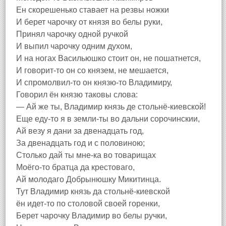
Ен скорешенько ставает на резвы ножки
И берет чарочку от князя во белы руки,
Принял чарочку одной ручкой
И выпил чарочку одним духом,
И на ногах Васильюшко стоит он, не пошатнется,
И говорит-то он со князем, не мешается,
И спромолвил-то он князю-то Владимиру,
Говорил ён князю таковы слова:
— Ай же ты, Владимир князь де стольнё-киевской!
Еще еду-то я в земли-ты во дальни сорочинскии,
Ай везу я дани за двенадцать год,
За двенадцать год и с половиною;
Столько дай ты мне-ка во товарищах
Моёго-то братца да крестоваго,
Ай молодаго Добрынюшку Микитинца.
Тут Владимир князь да стольнё-киевской
ён идет-то по столовой своей горенки,
Берет чарочку Владимир во белы ручки,