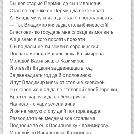
Вышел старыя Пермин да сын Иванович,
Стал по горенке ён Пермин да похаживать,
А -Владымиру князю да стал ён поговаривать:
— Ты, Владимир князь да стольнё-киевской!
Бласлови-тко государь мне словце вымолвить.
А’ще знаю я кого послать поехати
Л й во дальние-ты земли в сорочинскии:
Послать молода Васильюшка Казймирова.
Молодой Васильюшко Казимиров
Й отвезёт ён дани за двенадцать год,
За двенадцать год да й с половиною.
И тут Владимир князь-от стольнё-киевской
ён скоренько шол да по столовой своей горенки,
Брал ён чарочку да во белы ручки,
Наливал-то чару зелена вина
Й он не малую стопу да й полтора ведра,
Разводил-то ён медамы все стоялыма,
Подносил-то ён к Васильюшку к Казимирову.
Молодой-то Васильюшко Казимиров