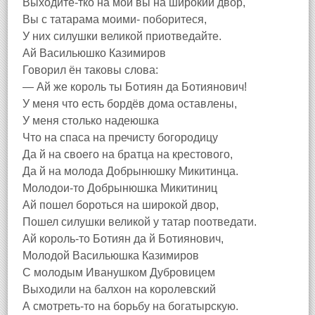
Выходите-тко на мой вы на широкий двор,
Вы с татарама моими- поборитеся,
У них силушки великой приотведайте.
Ай Васильюшко Казимиров
Говорил ён таковы слова:
— Ай же король ты Ботиян да Ботиянович!
У меня что есть бордёв дома оставлены,
У меня столько надеюшка
Что на спаса на пречисту богородицу
Да й на своего на братца на крестового,
Да й на молода Добрынюшку Микитинца.
Молодои-то Добрынюшка Микитиниц
Ай пошел бороться на широкой двор,
Пошел силушки великой у татар поотведати.
Ай король-то Ботиян да й Ботиянович,
Молодой Васильюшка Казимиров
С молодым Иванушком Дубровицем
Выходили на балхон на королевский
А смотреть-то на борьбу на богатырскую.