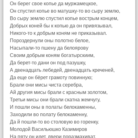
Он берег свое копье да муржамецкое,
Он спустил копье во матушку-то во сыру землю,
Во сыру землю спустил копье вострым концем,
Добрых коней бы к копью да он привязывал,
Никого-то к добрым коням не приказывал.
Пороздернули оны полотно белое,
Насыпали-то пшену да белоярову
Своим добрым коням богатырскиим,
Да берет-то дани он под пазушку,
А двенадцать лебедей, двенадцать креченей,
Да еще он бёрет грамоту повинную;
Брали они мисы чиста серебра,
Ай другия мисы брали с красным золотом,
Третьи мисы они брали скатна жемчугу,
И пошли оны в полаты белокаменны,
Заходили во полату белокаменну,
Да й пошли-то во столовую во горенку.
Молодой Васильюшко Казимиров
На пяту он идет, двери поразмахиват,