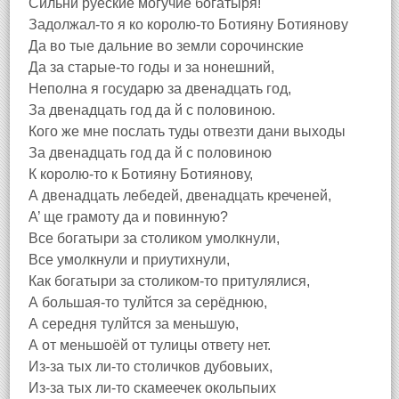
Сильни руеские могучие богатыря!
Задолжал-то я ко королю-то Ботияну Ботиянову
Да во тые дальние во земли сорочинские
Да за старые-то годы и за нонешний,
Неполна я государю за двенадцать год,
За двенадцать год да й с половиною.
Кого же мне послать туды отвезти дани выходы
За двенадцать год да й с половиною
К королю-то к Ботияну Ботиянову,
А двенадцать лебедей, двенадцать креченей,
А’ ще грамоту да и повинную?
Все богатыри за столиком умолкнули,
Все умолкнули и приутихнули,
Как богатыри за столиком-то притулялися,
А большая-то тулйтся за серёднюю,
А середня тулйтся за меньшую,
А от меньшоёй от тулицы ответу нет.
Из-за тых ли-то столичков дубовыих,
Из-за тых ли-то скамеечек окольпыих