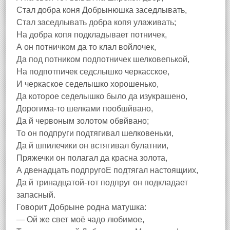
Стал добра коня Добрынюшка заседлывать,
Стал заседлывать добра копя улаживать;
На добра копя подкладывает потничек,
А он потничком да то клал войлочек,
Да под потником подпотничек шелковепькой,
На подпотпичек седслышко черкасское,
И черкаское седелышко хорошенько,
Да которое седелышко было да изукрашено,
Дорогима-то шелками пообшйвано,
Да й червоным золотом обвйвано;
То он подпруги подтягивал шелковеньки,
Да й шпилечики он встягивал булатнии,
Пряжечки он полагал да красна золота,
А двенадцать подпругоЕ подтягал настоящиих,
Да й тринадцатой-тот подпруг он подкладает
запасный.
Говорит Добрыне родна матушка:
— Ой же свет моё чадо любимое,