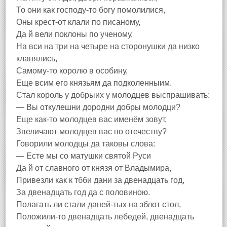
То они как господу-то богу помолилися,
Оны крест-от клали по писаному,
Да й вели поклоны по ученому,
На вси на три на четыре на сторонушки да низко
кланялись,
Самому-то королю в особину,
Еще всим его князьям да подколенныим.
Стал король у добрыих у молодцев выспрашивать:
— Вы откулешни дородни добры молодци?
Еще как-то молодцев вас именём зовут,
Звеличают молодцев вас по отечеству?
Говорили молодцы да таковы слова:
— Есте мы со матушки святой Руси
Да й от славного от князя от Владымира,
Привезли как к тбби дани за двенадцать год,
За двенадцать год да с половиною.
Полагать ли стали даней-тых на зблот стол,
Положили-то двенадцать лебедей, двенадцать