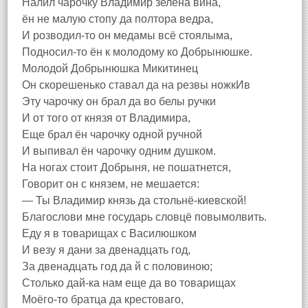
Налил чарочку Владимир зелена вина,
ён не малую стопу да полтора ведра,
И розводил-то он медамы всё стоялыма,
Подносил-то ён к молодому ко Добрынюшке.
Молодой Добрынюшка Микитинец
Он скорешенько ставал да на резвы ножкИв
Эту чарочку он брал да во белы ручки
И от того от князя от Владимира,
Еще брал ён чарочку одной ручной
И выпивал ён чарочку одним душком.
На ногах стоит Добрыня, не пошатнется,
Говорит он с князем, не мешается:
— Ты Владимир князь да стольнё-киевской!
Благослови мне государь словцё повымолвить.
Еду я в товарищах с Василюшком
И везу я дани за двенадцать год,
За двенадцать год да й с половиною;
Столько дай-ка нам еще да во товарищах
Моёго-то братца да крестоваго,