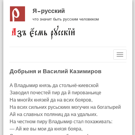
Я русский
что значит быть русским человеком
Навиг
Добрыня и Василий Казимиров
А Владымир князь да стольнё-киевской
Заводил почестей пир да й пированьице
На многйх князей да на всих бояров,
На всих сильних русьскиих могучих на богатырей
Ай на славных поляниц да на удалыих.
На честном пиру Владымир стал похаживать:
— Ай же вы мои да князя бояра,