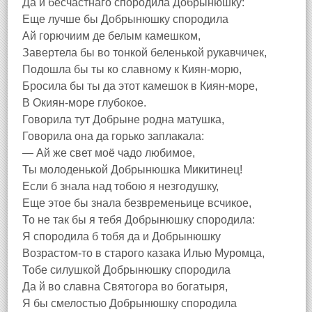
Да й бесчастнаго спородила Добрынюшку:
Еще лучше бы Добрынюшку спородила
Ай горючиим де белым камешком,
Завертела бы во тонкой беленькой рукавчичек,
Подошла бы ты ко славному к Киян-морю,
Бросила бы ты да этот камешок в Киян-море,
В Окиян-море глубокое.
Говорила тут Добрыне родна матушка,
Говорила она да горько заплакала:
— Ай же свет моё чадо любимое,
Ты молоденькой Добрынюшка Микитинец!
Если б знала над тобою я незгодушку,
Еще этое бы знала безвременьице всчикое,
То не так бы я тебя Добрынюшку спородила:
Я спородила б тобя да и Добрынюшку
Возрастом-то в старого казака Илью Муромца,
Тобе силушкой Добрынюшку спородила
Да й во славна Святогора во богатыря,
Я бы смелостью Добрынюшку спородила