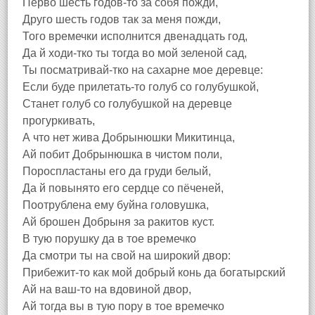
Перво шесть годов-то за собя пожди,
Друго шесть годов так за меня пожди,
Того времечки исполнится двенадцать год,
Да й ходи-тко ты тогда во мой зеленой сад,
Ты посматривай-тко на сахарне мое деревце:
Если буде прилетать-то голуб со голубушкой,
Станет голуб со голубушкой на деревце
прогуркивать,
А что нет жива Добрынюшки Микитинца,
Ай побит Добрынюшка в чистом поли,
Пороспластаны его да груди белый,
Да й повынято его сердце со пёченей,
Поотрублена ему буйна головушка,
Ай брошен Добрыня за ракитов куст.
В тую порушку да в тое времечко
Да смотри ты на свой на широкий двор:
Прибежит-то как мой добрый конь да богатырский
Ай на ваш-то на вдовиной двор,
Ай тогда вы в тую пору в тое времечко