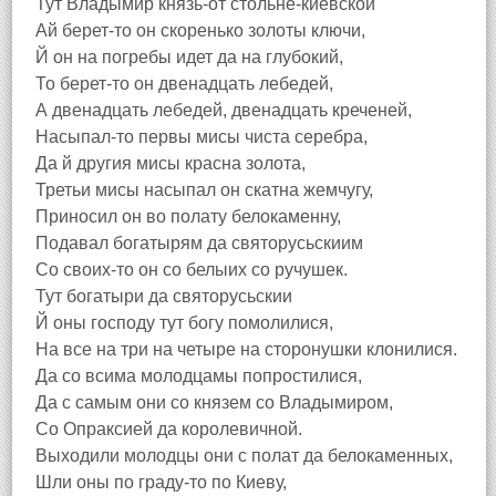
Тут Владымир князь-от стольнё-киевской
Ай берет-то он скоренько золоты ключи,
Й он на погребы идет да на глубокий,
То берет-то он двенадцать лебедей,
А двенадцать лебедей, двенадцать креченей,
Насыпал-то первы мисы чиста серебра,
Да й другия мисы красна золота,
Третьи мисы насыпал он скатна жемчугу,
Приносил он во полату белокаменну,
Подавал богатырям да святорусьскиим
Со своих-то он со белыих со ручушек.
Тут богатыри да святорусьскии
Й оны господу тут богу помолилися,
На все на три на четыре на сторонушки клонилися.
Да со всима молодцамы попростилися,
Да с самым они со князем со Владымиром,
Со Опраксией да королевичной.
Выходили молодцы они с полат да белокаменных,
Шли оны по граду-то по Киеву,