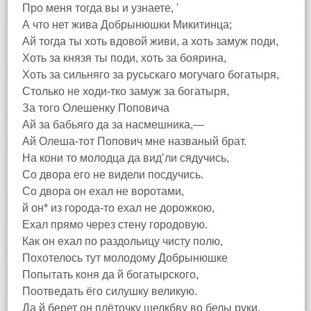
Про меня тогда вы и узнаете, '
А что нет жива Добрынюшки Микитинца;
Ай тогда ты хоть вдовой живи, а хоть замуж поди,
Хоть за князя ты поди, хоть за боярина,
Хоть за сильняго за русьскаго могучаго богатыря,
Столько не ходи-тко замуж за богатыря,
За того Олешенку Поповича
Ай за бабьяго да за насмешника,—
Ай Олеша-тот Попович мне названый брат.
На кони то молодца да вид’ли сядучись,
Со двора его не видели посдучись.
Со двора он ехал не воротами,
й он* из города-то ехал не дорожкою,
Ехал прямо через стену городовую.
Как он ехал по раздольицу чисту полю,
Похотелось тут молодому Добрынюшке
Попытать коня да й богатырского,
Поотведать ёго силушку великую.
Да й берет он плёточку шелкбву во белы руки,