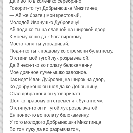
Да й во то в колечико серебряно.
Говорит-то тут Добрынюшка Микитинец:
— Ай же братец мой крестовый,
Молодой Иванушко Дубровичу!
Ай поди-ко ты на славной на широкой двор
К моему коню да к богатырскому,
Моего коня ты уговаривай,
Поди-тко ты к правому ко стремени булатнему,
Отстени мой тугой лук розрывчатой,
Да й неси-тко во полату белокаменну
Мое дрянное лученышко завозное.
Как идет Иван Дубровиц на широк на двор,
Ко добру коню он шол да ко Добрынину,
Стал добра коня он уговаривать,
Шол ко правому он стремени к булатнему,
Отстяпул-то он и тугой лук розрывчатой,
Ен понес-то во полату белокаменну.
У того молодого Добрынюшки Микитинца
Во том луку да во разрывчатом,