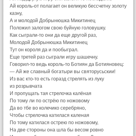
Ай король-от полагает он великую бессчетну золоту
казну,
А и молодой Добрынюшка Микитинец
Положил залогом свою буйную головушку.
Как сыграли-то они да еще другой раз,
Молодой Добрынюшка Микитинец
Тут он короля да и пообыграл.
Еще третей раз сыграли игру шашечну.
Говорил-то ведь король-то Ботиян да Ботияновец:
— Ай же славный богатыри вы святорусьскии!
Из вас кто-то есть горазд стрелять из луку
из розрывчата
И пропущать тая стрелочка калёная
По тому ли по острёю по ножовому
Да во тбе во колечико серебряно,
Чтобы стрелочка катилася каленая
По тому катилася острею по ножовому,
На две стороны она шла бы весом ровно