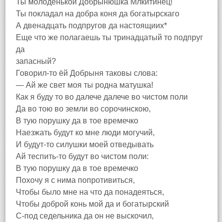
Ты молоденькой Добрынюшка Млкитинец!
Ты покладал на добра коня да богатырскаго
А двенадцать подпругов да настоящиих*
Еще что же полагаешь ты тринадцатый то подпруг
да
запасный?
Говорил-то ёй Добрыня таковы слова:
— Ай же свет моя ты родна матушка!
Как я буду то во далече далече во чистом поли
Да во тою во земли во сорочинскою,
В тую порушку да в тое времечко
Наезжать будут ко мне люди могучий,
И будут-то силушки моей отведывать
Ай теспить-то будут во чистом поли:
В тую порушку да в тое времечко
Похочу я с нима попротивиться,
Чтобы было мне на что да понадеяться,
Чтобы доброй конь мой да и богатырский
С-под седельника да он не выскочил,