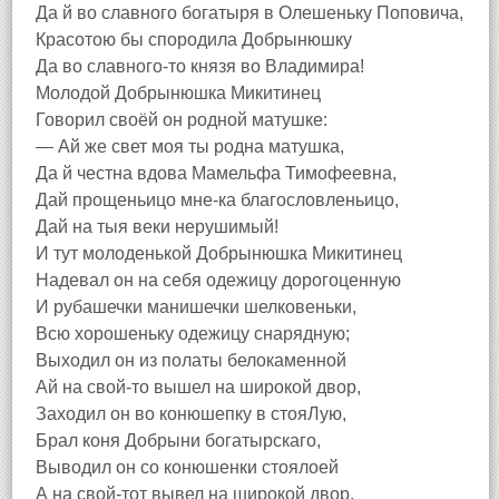
Да й во славного богатыря в Олешеньку Поповича,
Красотою бы спородила Добрынюшку
Да во славного-то князя во Владимира!
Молодой Добрынюшка Микитинец
Говорил своёй он родной матушке:
— Ай же свет моя ты родна матушка,
Да й честна вдова Мамельфа Тимофеевна,
Дай прощеньицо мне-ка благословленьицо,
Дай на тыя веки нерушимый!
И тут молоденькой Добрынюшка Микитинец
Надевал он на себя одежицу дорогоценную
И рубашечки манишечки шелковеньки,
Всю хорошеньку одежицу снарядную;
Выходил он из полаты белокаменной
Ай на свой-то вышел на широкой двор,
Заходил он во конюшепку в стояЛую,
Брал коня Добрыни богатырскаго,
Выводил он со конюшенки стоялоей
А на свой-тот вывел на широкой двор,