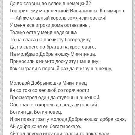
Да во славны во велеи в немецкий?
Говорил ему молоденькой Васильюшко Казимиров;
— Ай же славный король земли литовския!
У меня все игроки дома оставлены,
Только есте у меня надеюшка
То на спаса на пречисту богородицу,
Да на своего на братца на крестоваго,
На молбдаго Добрынюшку Микитинца.
Приносили к ним-то доску эту шашецну;
Как сыграли в первый раз да в игру шашечну,
—
Молодой Добрынюшка Микитинец
ён со тою со великой со горячности
Просмотрел один да ступень шашечной,
Обыграл его король да ведь литовский
Ботиян да Ботияновец,
И он повыиграл у молода Добрынюшки добра коня,
Ай добра коня он богатырскаго.
Ай под другую игру они залоги-то покладали,