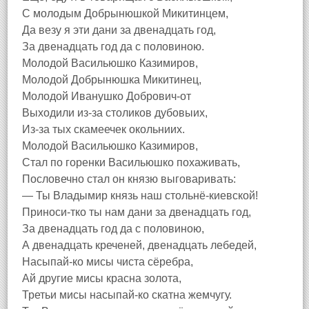
С молодым Добрынюшкой Микитинцем,
Да везу я эти дани за двенадцать год,
За двенадцать год да с половиною.
Молодой Васильюшко Казимиров,
Молодой Добрынюшка Микитинец,
Молодой Иванушко Добрович-от
Выходили из-за столиков дубовыих,
Из-за тых скамеечек окольниих.
Молодой Васильюшко Казимиров,
Стал по горенки Васильюшко похаживать,
Пословечно стал он князю выговаривать:
— Ты Владымир князь наш стольнё-киевской!
Приноси-тко ты нам дани за двенадцать год,
За двенадцать год да с половиною,
А двенадцать креченей, двенадцать лебедей,
Насыпай-ко мисы чиста сёребра,
Ай другие мисы красна золота,
Третьи мисы насыпай-ко скатна жемчугу.