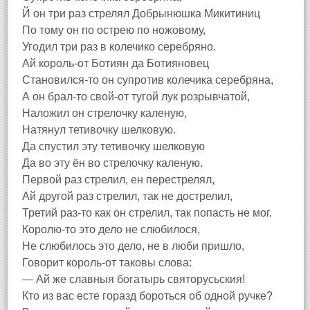
Й он три раз стрелял Добрынюшка Микитиниц
По тому он по острею по ножовому,
Угодил три раз в колечико серебряно.
Ай король-от Ботиян да Ботияновец
Становился-то он супротив колечика серебряна,
А он брал-то свой-от тугой лук розрывчатой,
Наложил он стрелочку каленую,
Натянул тетивочку шелковую.
Да спустил эту тетивочку шелковую
Да во эту ён во стрелочку каленую.
Первой раз стрелил, ен перестрелял,
Ай другой раз стрелил, так не дострелил,
Третий раз-то как он стрелил, так попасть не мог.
Королю-то это дело не слюбилося,
Не слюбилось это дело, не в люби пришло,
Говорит король-от таковы слова:
— Ай же славныя богатырь святорусьския!
Кто из вас есте горазд бороться об одной ручке?