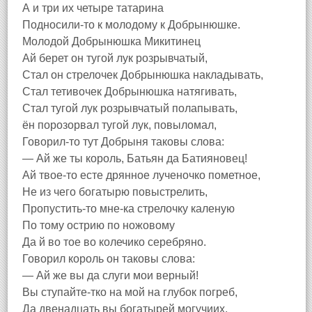
А и три их четыре татарина
Подносили-то к молодому к Добрынюшке.
Молодой Добрынюшка Микитинец
Ай берет он тугой лук розрывчатый,
Стал он стрелочек Добрынюшка накладывать,
Стал тетивочек Добрынюшка натягивать,
Стал тугой лук розрывчатый полапывать,
ён порозорвал тугой лук, повыломал,
Говорил-то тут Добрыня таковы слова:
— Ай же ты король, Батьян да Батияновец!
Ай твое-то есте дрянное лученочко пометное,
Не из чего богатырю повыстрелить,
Пропустить-то мне-ка стрелочку каленую
По тому острию по ножовому
Да й во тое во колечико серебряно.
Говорил король он таковы слова:
— Ай же вы да слуги мои верный!
Вы ступайте-тко на мой на глубок погреб,
Да двенадцать вы богатырей могучиих,