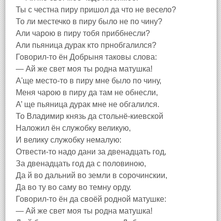
Ты с честна пиру пришол да что не весело?
То ли местечко в пиру было не по чину?
Али чарою в пиру тобя приббнесли?
Али пьяница дурак кто прнобгалился?
Говорил-то ён Добрыня таковы слова:
— Ай же свет моя ты родна матушка!
А'ще место-то в пиру мне было по чину,
Меня чарою в пиру да там не обнесли,
А’ ще пьяница дурак мне не обгалился.
То Владимир князь да стольнё-киевской
Наложил ён служобку великую,
И велику служобку немалую:
Отвести-то надо дани за двенадцать год,
За двенадцать год да с половиною,
Да й во дальний во земли в сорочинскии,
Да во ту во саму во темну орду.
Говорил-то ён да своёй родной матушке:
— Ай же свет моя ты родна матушка!