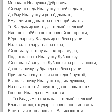
Молодаго Иванушка Дубровича;
Ай ему-то ведь Иванушку коней седлать,
Да ёму Иванушку и розсёдлывать,
Ему плети подавать за плети прйнимать.
То Владымир князь да стольнё-киевской
Идет по своёй он по столовоей по горенки,
Бёрет чарочку Владымир во белы ручки,
Наливал ён чару зелена вина,
Ай не малую стопу да полтора ведра,
Подносил он ко Иванушку Дубровичу.
Ай ставал Иванушко Дубрович на резвы ножки,
Да он чарочку ту брал да во белы ручки,
Принял чарочку от князя он одной ручкой,
Выпил чарочку Иванушко одним душком,
На ногах стоит Иванушко, да не пошатнется,
Говорит Иван да не мешается:
— Ты Владымир князь наш стольнё-киевской!
Бласлови-тко, государь, словцё повымолвить.
Еще, еду я в товарищах с Васильюшком,