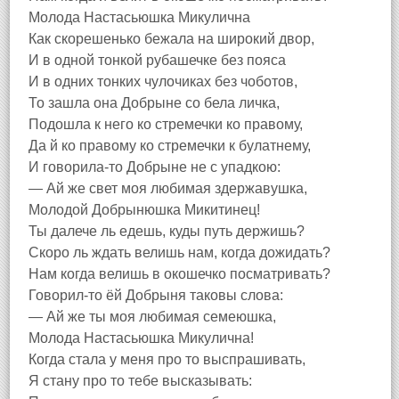
Молода Настасьюшка Микулична
Как скорешенько бежала на широкий двор,
И в одной тонкой рубашечке без пояса
И в одних тонких чулочиках без чоботов,
То зашла она Добрыне со бела личка,
Подошла к него ко стремечки ко правому,
Да й ко правому ко стремечки к булатнему,
И говорила-то Добрыне не с упадкою:
— Ай же свет моя любимая здержавушка,
Молодой Добрынюшка Микитинец!
Ты далече ль едешь, куды путь держишь?
Скоро ль ждать велишь нам, когда дожидать?
Нам когда велишь в окошечко посматривать?
Говорил-то ёй Добрыня таковы слова:
— Ай же ты моя любимая семеюшка,
Молода Настасьюшка Микулична!
Когда стала у меня про то выспрашивать,
Я стану про то тебе высказывать: