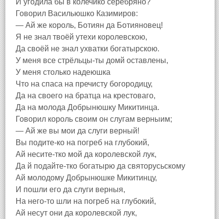
И угодила бы в колечико серебряно?
Говорил Васильюшко Казимиров:
— Ай же король, Ботиян да Ботияновец!
Я не знал твоёй утехи королевскою,
Да своёй не знал ухватки богатырскою.
У меня все стрёльцы-ты домй оставлены,
У меня столько надеюшка
Что на спаса на пречисту богородицу,
Да на своего на братца на крестоваго,
Да на молода Добрынюшку Микитинца.
Говорил король своим он слугам верныим;
— Ай же вы мои да слуги верный!
Вы подите-ко на погреб на глубокий,
Ай несите-тко мой да королевской лук,
Да й подайте-тко богатырю да святорусьскому
Ай молодому Добрынюшке Микитинцу,
И пошли его да слуги верныя,
На него-то шли на погреб на глубокий,
Ай несут они да королевской лук,