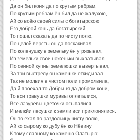
Да он бил коня да по крутым ребрам,
По крутым ребрам ён бил да не жалухою,
Ай со всёю своей силы с богатырскою.
Его доброй конь да богатырский
То пошел скакать да по чисту полю,
По целой версты он да поскакивал,
По коленушку в земельку ён угрязывал,
Из земельки свои ноженьки выхватывал,
По сенной купны земелюшки вывертывал,
За три выстрелу он камешки откидывал.
Так не молвия в чистом поли промолвила,
Да й проехал-то Добрыня да добром кони,
То вси травушки муравы оплеталися,
Все лазуревы цветочки осыпалися,
И мелкйи лесушки к земли вси приклонялися.
Он-то ехал по раздольицу чисту полю,
Ай ко сырому ко дубу ён ко Нёвину
К тому славному ко каменю Олатырю;