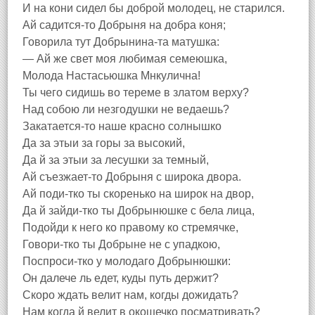
И на кони сидел бы доброй молодец, не старился.
Ай садится-то Добрыня на добра коня;
Говорила тут Добрынина-та матушка:
— Ай же свет моя любимая семеюшка,
Молода Настасьюшка Мнкулична!
Ты чего сидишь во тереме в златом верху?
Над собою ли незгодушки не ведаешь?
Закатается-то наше красно солнышко
Да за этыи за горы за высокий,
Да й за этыи за лесушки за темный,
Ай съезжает-то Добрыня с широка двора.
Ай поди-тко ты скоренько на широк на двор,
Да й зайди-тко ты Добрынюшке с бела лица,
Подойди к него ко правому ко стремячке,
Говори-тко ты Добрыне не с упадкою,
Поспроси-тко у молодаго Добрынюшки:
Он далече ль едет, куды путь держит?
Скоро ждать велит нам, когды дожидать?
Нам когда й велит в окошечко посматривать?