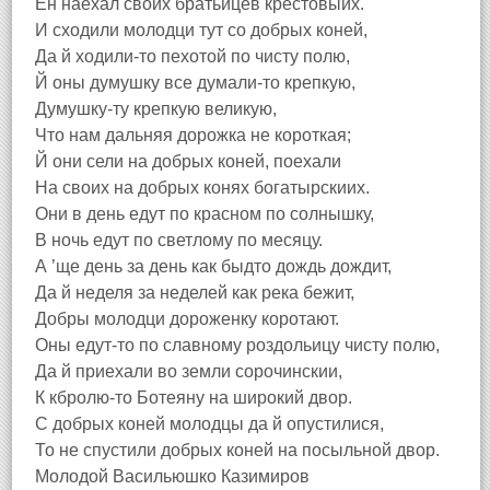
Ён наехал своих братьицев крестовыих.
И сходили молодци тут со добрых коней,
Да й ходили-то пехотой по чисту полю,
Й оны думушку все думали-то крепкую,
Думушку-ту крепкую великую,
Что нам дальняя дорожка не короткая;
Й они сели на добрых коней, поехали
На своих на добрых конях богатырскиих.
Они в день едут по красном по солнышку,
В ночь едут по светлому по месяцу.
А ’ще день за день как быдто дождь дождит,
Да й неделя за неделей как река бежит,
Добры молодци дороженку коротают.
Оны едут-то по славному роздольицу чисту полю,
Да й приехали во земли сорочинскии,
К кбролю-то Ботеяну на широкий двор.
С добрых коней молодцы да й опустилися,
То не спустили добрых коней на посыльной двор.
Молодой Васильюшко Казимиров