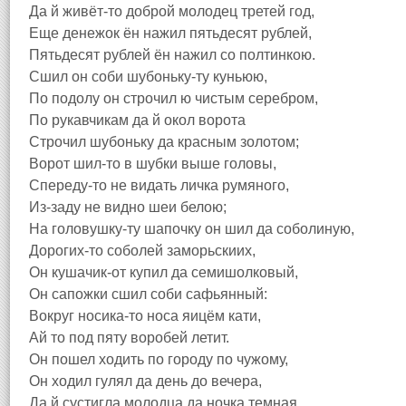
Да й живёт-то доброй молодец третей год,
Еще денежок ён нажил пятьдесят рублей,
Пятьдесят рублей ён нажил со полтинкою.
Сшил он соби шубоньку-ту куньюю,
По подолу он строчил ю чистым серебром,
По рукавчикам да й окол ворота
Строчил шубоньку да красным золотом;
Ворот шил-то в шубки выше головы,
Спереду-то не видать личка румяного,
Из-заду не видно шеи белою;
На головушку-ту шапочку он шил да соболиную,
Дорогих-то соболей заморьскиих,
Он кушачик-от купил да семишолковый,
Он сапожки сшил соби сафьянный:
Вокруг носика-то носа яицём кати,
Ай то под пяту воробей летит.
Он пошел ходить по городу по чужому,
Он ходил гулял да день до вечера,
Да й сустигла молодца да ночка темная,