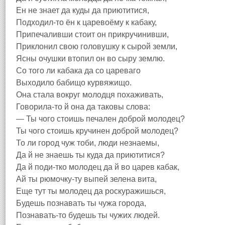
Ен не знает да куды да приютитися,
Подходил-то ён к царевоёму к кабаку,
Припечаливши стоит он прикручинивши,
Приклонил свою головушку к сырой земли,
Ясны очушки втопил он во сыру землю.
Со того ли кабака да со цареваго
Выходило бабищо курвяжищо.
Она стала вокруг молодця похаживать,
Говорила-то й она да таковы слова:
— Ты чого стоишь печален доброй молодец?
Ты чого стоишь кручинен доброй молодец?
То ли город чуж тоби, люди незнаемы,
Да й не знаешь ты куда да приютитися?
Да й поди-тко молодец да й во царев кабак,
Ай ты рюмочку-ту выпей зелена вита,
Еще тут ты молодец да роскуражишься,
Будешь познавать ты чужа города,
Познавать-то будешь ты чужих людей.