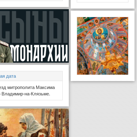
ая дата
еезд митрополита Максима
о Владимир-на-Клязьме.