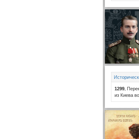
Историческ
1299
, Пер
из Киева в