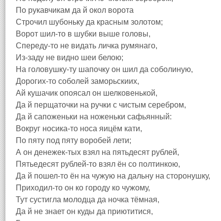
По рукавчикам да й окол ворота
Строчил шубоньку да красным золотом;
Ворот шил-то в шубки выше головы,
Спереду-то не видать личка румянаго,
Из-заду не видно шеи белою;
На головушку-ту шапочку он шил да соболиную,
Дорогих-то соболей заморьскиих,
Ай кушачик опоясал он шелковенькой,
Да й перщаточки на ручки с чистым серебром,
Да й сапоженьки на ноженьки сафьянный:
Вокруг носика-то носа яицём кати,
По пяту под пяту воробей лети;
А он денежек-тых взял на пятьдесят рублей,
Пятьедесят рублей-то взял ён со полтинкою,
Да й пошел-то ён на чужую на дальну на сторонушку,
Приходил-то он ко городу ко чужому,
Тут сустигла молодца да ночка тёмная,
Да й не знает он куды да приютитися,