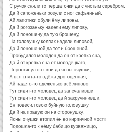
С ручок сняли то перщаточки да с чистым серебром,
Да й сапоженьки розули с ног сафьянный,
Ай лапотики обули ёму липовы,
Да й рогозаньку надели ёму липову,
Да й поношену да тую брошену,
На головушку колпак надели липовой,
Да й поношеной да тот и брошеной.
Пробудился молодец да ён от крепка сна,
Да й от крепка сна от молодецкаго,
Пороскинул он свои да ясны очушки,
А вся снята-то одёжа дрогоценная,
Ай надето-то одёженько всё липово.
Тут сидит-то молодец да запечаливши,
Тут сидит-то молодец да й закручинивши,
Ен повесил свою буйную головушку
Да й на правую он на сторонушку,
Ясны очушки втопил ён во кирпичной мост»
Подошла-то к нёму бабищо курвяжищо,