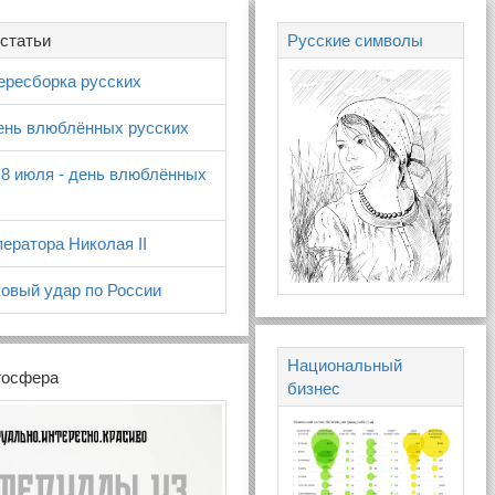
статьи
Русские символы
ересборка русских
день влюблённых русских
 8 июля - день влюблённых
ератора Николая II
овый удар по России
Национальный
госфера
бизнес