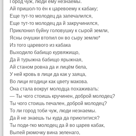
Город чуж, люди ему незнаемы.
Ай пришол-то ён к царевоему к кабаку;
Еще тут-то молодец да запечалился,
Еще тут-то молодец да й закручинился,
Приклонил буйну головушку к сырой земли,
Ясны очушки втопил он во сыру землю*
Из того царевого из кабака
Выходило бабищо курвяжищо,
Да й турыжна бабищо ярыжная,
Ай станом ровна да и лицём бела,
У ней кровь в лици да как у заяца,
Во лици ягодици как цвету макова.
Она стала вокруг молодца похаживать:
— Ты чого стоишь кручинен, доброй молодец?
Ты чого стоишь печален, доброй молодец?
То ли город тоби чуж, люди незнаемы.
Да й не знаешь ты куда да приютитися?
Ты поди-тко молодец да й во царев кабак,
Выпей рюмочку вина зеленаго,