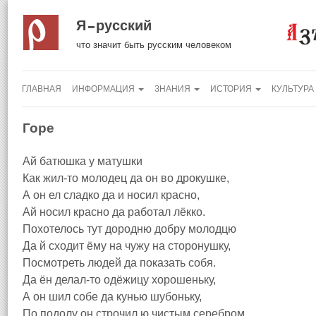
Я русский
что значит быть русским человеком
ГЛАВНАЯ
ИНФОРМАЦИЯ
ЗНАНИЯ
ИСТОРИЯ
КУЛЬТУРА
Горе
Ай батюшка у матушки
Как жил-то молодец да он во дрокушке,
А он ел сладко да и носил красно,
Ай носил красно да работал лёкко.
Похотелось тут дородню добру молодцю
Да й сходит ёму на чужу на сторонушку,
Посмотреть людей да показать собя.
Да ён делал-то одёжицу хорошеньку,
А он шил собе да кунью шубоньку,
По подолу он строчил ю чистым серебром,