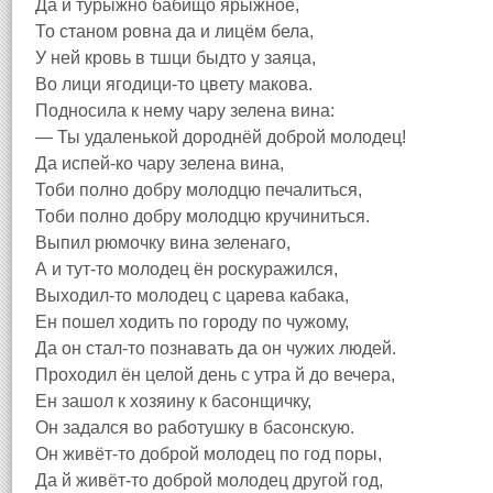
Да й турыжно бабищо ярыжное,
То станом ровна да и лицём бела,
У ней кровь в тшци быдто у заяца,
Во лици ягодици-то цвету макова.
Подносила к нему чару зелена вина:
— Ты удаленькой дороднёй доброй молодец!
Да испей-ко чару зелена вина,
Тоби полно добру молодцю печалиться,
Тоби полно добру молодцю кручиниться.
Выпил рюмочку вина зеленаго,
А и тут-то молодец ён роскуражился,
Выходил-то молодец с царева кабака,
Ен пошел ходить по городу по чужому,
Да он стал-то познавать да он чужих людей.
Проходил ён целой день с утра й до вечера,
Ен зашол к хозяину к басонщичку,
Он задался во работушку в басонскую.
Он живёт-то доброй молодец по год поры,
Да й живёт-то доброй молодец другой год,