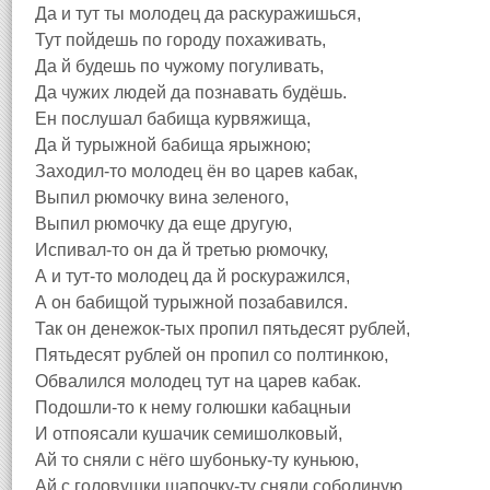
Да и тут ты молодец да раскуражишься,
Тут пойдешь по городу похаживать,
Да й будешь по чужому погуливать,
Да чужих людей да познавать будёшь.
Ен послушал бабища курвяжища,
Да й турыжной бабища ярыжною;
Заходил-то молодец ён во царев кабак,
Выпил рюмочку вина зеленого,
Выпил рюмочку да еще другую,
Испивал-то он да й третью рюмочку,
А и тут-то молодец да й роскуражился,
А он бабищой турыжной позабавился.
Так он денежок-тых пропил пятьдесят рублей,
Пятьдесят рублей он пропил со полтинкою,
Обвалился молодец тут на царев кабак.
Подошли-то к нему голюшки кабацныи
И отпоясали кушачик семишолковый,
Ай то сняли с нёго шубоньку-ту куньюю,
Ай с головушки шапочку-ту сняли соболиную,